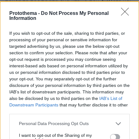
πούλησε πρόσφατα ένα κτήμα που διέθετε και
να έδωσε το σύνολο των χρημάτων στον
Protothema -
Do Not Process My Personal
26χρονο γιο της. Η εξέλιξη αυτή φέρεται να
Information
επιδείνωσε ακόμη περισσότερο τις σχέσεις με
If you wish to opt-out of the sale, sharing to third parties, or
τον κατηγορούμενο , ο οποίος φέρεται να πίεζε
processing of your personal or sensitive information for
επίμονα για την επιστροφή των χρημάτων του.
targeted advertising by us, please use the below opt-out
section to confirm your selection. Please note that after your
Παράλληλα, οι αστυνομικές αρχές εξετάζουν
opt-out request is processed you may continue seeing
όλα τα στοιχεία που έχουν συγκεντρωθεί.
interest-based ads based on personal information utilized by
us or personal information disclosed to third parties prior to
Ερευνάται και το ενδεχόμενο ο 65χρονος να
your opt-out. You may separately opt-out of the further
φοβόταν ότι μητέρα και γιος σχεδίαζαν να
disclosure of your personal information by third parties on the
φύγουν μόνιμα για τη
Γερμανία
, αφήνοντάς τον
IAB’s list of downstream participants. This information may
πίσω στην Ελλάδα χωρίς να του επιστραφούν
also be disclosed by us to third parties on the
IAB’s List of
Downstream Participants
that may further disclose it to other
τα χρήματα, που όπως υποστήριζε, είχε
third parties.
διαθέσει για το σπίτι .
Please note that this website/app uses one or more Google
Personal Data Processing Opt Outs
services and may gather and store information including but
Καθώς οι έρευνες συνεχίζονται, το χωριό
not limited to your visit or usage behaviour. You may click to
I want to opt-out of the Sharing of my
παραμένει βυθισμένο το πένθος . Όλοι