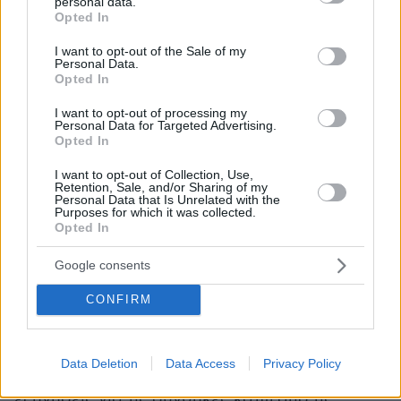
personal data.
grant or deny consent to Google and its third-party tags to
Opted In
ετοιμάζονται να συνοδεύσουν αύριο στην
use your data for below specified purposes in below Google
τελευταία τους κατοικία τη μητέρα και το γιο
consent section.
I want to opt-out of the Sale of my
Personal Data.
που χάθηκαν τόσο άδικα.
Opted In
Πήρε νέα προθεσμία για να απολογηθεί ο 65χρονος
I want to opt-out of processing my
Personal Data for Targeted Advertising.
Ιταλός
Opted In
Την ίδια ώρα, ενώπιον των δικαστικών αρχών
I want to opt-out of Collection, Use,
Retention, Sale, and/or Sharing of my
του Αιγίου οδηγήθηκε
σήμερα το πρωί
Personal Data that Is Unrelated with the
ο65χρονος Ιταλός
, ο οποίος βρίσκεται στο
Purposes for which it was collected.
Opted In
επίκεντρο της έρευνας για το διπλό φονικό που
έχει προκαλέσει έντονη αναστάτωση στην
Google consents
τοπική κοινωνία. Λίγο μετά τις 10:30 πέρασε το
CONFIRM
κατώφλι του ανακριτή όπου ζήτησε εκ νέου
προθεσμία για να απολογηθεί αύριο (13/6).
Data Deletion
Data Access
Privacy Policy
Ο κατηγορούμενος καλείται να δώσει
εξηγήσεις για τις συνθήκες κάτω από τις