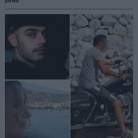
βίντεο