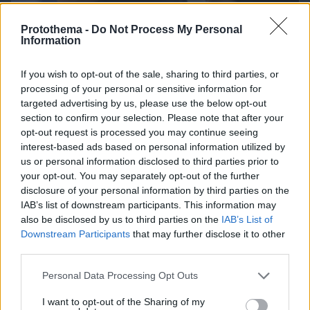
Protothema -
Do Not Process My Personal
Information
If you wish to opt-out of the sale, sharing to third parties, or
processing of your personal or sensitive information for
08.08.2026, 09:31
targeted advertising by us, please use the below opt-out
Κυριάκος Μητσοτάκης: Το πρώτο μου και το
section to confirm your selection. Please note that after your
αγαπημένο μου αυτοκίνητο
opt-out request is processed you may continue seeing
interest-based ads based on personal information utilized by
us or personal information disclosed to third parties prior to
your opt-out. You may separately opt-out of the further
disclosure of your personal information by third parties on the
IAB’s list of downstream participants. This information may
also be disclosed by us to third parties on the
IAB’s List of
Downstream Participants
that may further disclose it to other
third parties.
Please note that this website/app uses one or more Google
Personal Data Processing Opt Outs
services and may gather and store information including but
not limited to your visit or usage behaviour. You may click to
I want to opt-out of the Sharing of my