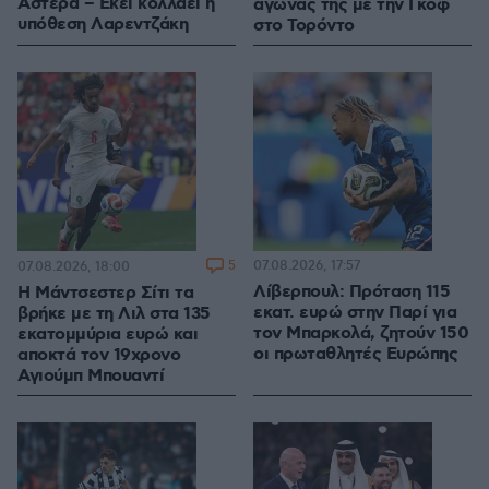
Αστέρα – Εκεί κολλάει η
αγώνας της με την Γκοφ
υπόθεση Λαρεντζάκη
στο Τορόντο
5
07.08.2026, 17:57
07.08.2026, 18:00
Λίβερπουλ: Πρόταση 115
Η Μάντσεστερ Σίτι τα
εκατ. ευρώ στην Παρί για
βρήκε με τη Λιλ στα 135
τον Μπαρκολά, ζητούν 150
εκατομμύρια ευρώ και
οι πρωταθλητές Ευρώπης
αποκτά τον 19χρονο
Αγιούμπ Μπουαντί