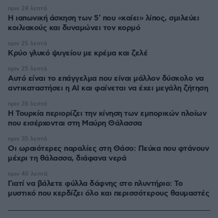
πριν 24 λεπτά
Η ιαπωνική άσκηση των 5′ που «καίει» λίπος, σμιλεύει
κοιλιακούς και δυναμώνει τον κορμό
πριν 25 λεπτά
Κρύο γλυκό ψυγείου με κρέμα και ζελέ
πριν 25 λεπτά
Αυτό είναι το επάγγελμα που είναι μάλλον δύσκολο να
αντικαταστήσει η AI και φαίνεται να έχει μεγάλη ζήτηση
πριν 26 λεπτά
Η Τουρκία περιορίζει την κίνηση των εμπορικών πλοίων
που εισέρχονται στη Μαύρη Θάλασσα
πριν 35 λεπτά
Οι ωραιότερες παραλίες στη Θάσο: Πεύκα που φτάνουν
μέχρι τη θάλασσα, διάφανα νερά
πριν 40 λεπτά
Γιατί να βάλετε φύλλα δάφνης στο πλυντήριο: Το
μυστικό που κερδίζει όλο και περισσότερους θαυμαστές