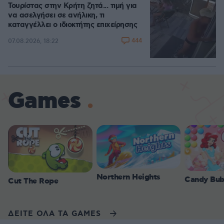
Τουρίστας στην Κρήτη ζητά... τιμή για
να ασελγήσει σε ανήλικη, τι
καταγγέλλει ο ιδιοκτήτης επιχείρησης
444
07.08.2026, 18:22
Games
Northern Heights
Candy Bub
Cut The Rope
ΔΕΙΤΕ ΟΛΑ ΤΑ GAMES