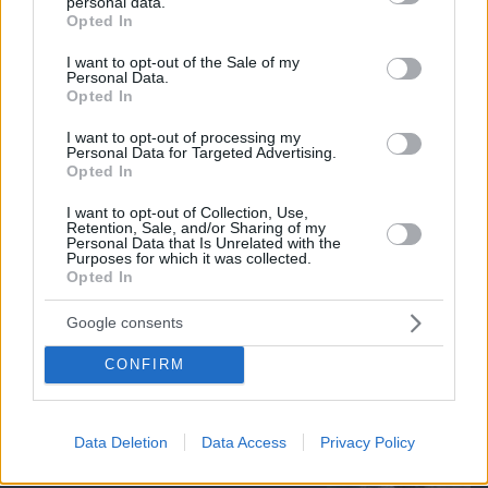
personal data.
grant or deny consent to Google and its third-party tags to
Opted In
use your data for below specified purposes in below Google
consent section.
I want to opt-out of the Sale of my
Personal Data.
Opted In
I want to opt-out of processing my
Personal Data for Targeted Advertising.
Opted In
I want to opt-out of Collection, Use,
Retention, Sale, and/or Sharing of my
08.08.2026, 11:30
Personal Data that Is Unrelated with the
Purposes for which it was collected.
Αυτά τα τρία ζώδια προσελκύουν σημαντική
Opted In
οικονομική επιτυχία τον Αύγουστο
Google consents
Τα spa της ελληνικής φύσης: Παραλίες
CONFIRM
με ιαματικά νερά στην Ελλάδα για
αναζωογονητικές βουτιές
πριν 43 λεπτά
Data Deletion
Data Access
Privacy Policy