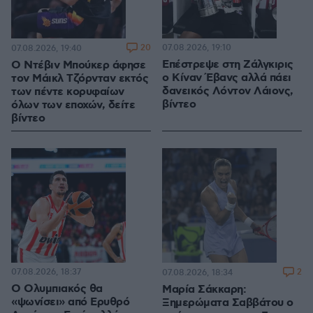
20
07.08.2026, 19:10
07.08.2026, 19:40
Επέστρεψε στη Ζάλγκιρις
Ο Ντέβιν Μπούκερ άφησε
ο Κίναν Έβανς αλλά πάει
τον Μάικλ Τζόρνταν εκτός
δανεικός Λόντον Λάιονς,
των πέντε κορυφαίων
βίντεο
όλων των εποχών, δείτε
βίντεο
07.08.2026, 18:37
2
07.08.2026, 18:34
Ο Ολυμπιακός θα
Μαρία Σάκκαρη:
«ψωνίσει» από Ερυθρό
Ξημερώματα Σαββάτου ο