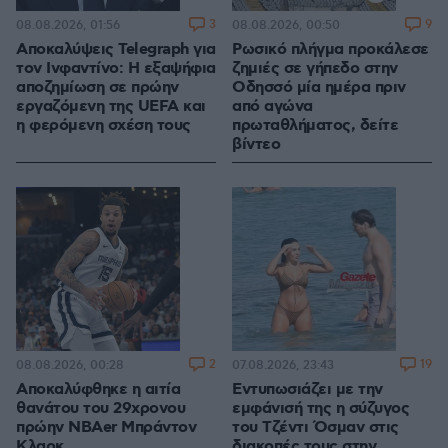
3
9
08.08.2026, 01:56
08.08.2026, 00:50
Αποκαλύψεις Telegraph για
Ρωσικό πλήγμα προκάλεσε
τον Ινφαντίνο: Η εξαψήφια
ζημιές σε γήπεδο στην
αποζημίωση σε πρώην
Οδησσό μία ημέρα πριν
εργαζόμενη της UEFA και
από αγώνα
η φερόμενη σχέση τους
πρωταθλήματος, δείτε
βίντεο
2
19
08.08.2026, 00:28
07.08.2026, 23:43
Αποκαλύφθηκε η αιτία
Εντυπωσιάζει με την
θανάτου του 29χρονου
εμφάνισή της η σύζυγος
πρώην NBAer Μπράντον
του Τζέντι Όσμαν στις
Κλαρκ
διακοπές τους στην