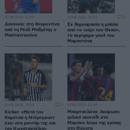
07.08.2026, 21:30
3
07.08.2026, 20:52
Δανεικός στη Φιορεντίνα
Σε δημοπρασία η μπάλα
από τη Ρεάλ Μαδρίτης ο
από το «χέρι του Θεού»,
Μασταντουόνο
το περίφημο γκολ του
Μαραντόνα
1
07.08.2026, 20:34
07.08.2026, 20:51
Μπαρτσελόνα: Ακύρωσε
Kicker: «Μετά τον
φιλικό παιχνίδι στο
Καρέτσα η Ντόρτμουντ
Μαρόκο λόγω της κρίσης
έχει στα ραντάρ της και
στη Θέουτα
τον Κωνσταντέλια»