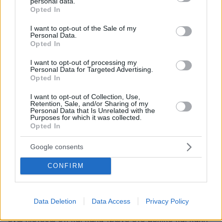
personal data.
grant or deny consent to Google and its third-party tags to
13.06.2026, 11:15
Opted In
use your data for below specified purposes in below Google
Αντε πάλι θα ξεγυμνωθουν οι διψασμενες για δόξα
consent section.
I want to opt-out of the Sale of my
και χρήμα μελλοντικές metooδες
Personal Data.
Opted In
ΑΠΑΝΤΗΣΗ
I want to opt-out of processing my
Personal Data for Targeted Advertising.
Την έπαιζα
Opted In
13.06.2026, 11:11
ένα μονότερμα
I want to opt-out of Collection, Use,
Retention, Sale, and/or Sharing of my
Personal Data that Is Unrelated with the
ΑΠΑΝΤΗΣΗ
Purposes for which it was collected.
Opted In
Conan
13.06.2026, 15:41
Google consents
Εγώ και διπλό...και τριπλό
CONFIRM
ΑΠΑΝΤΗΣΗ
κλαυδιος
Data Deletion
Data Access
Privacy Policy
13.06.2026, 10:52
εγω πιστευω οτι και καλα τρωνε στο μεχικο και καλη