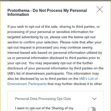
οι Ρωσιδες
ΑΠΑΝΤΗΣΗ
Protothema -
Do Not Process My Personal
Information
Ναι
If you wish to opt-out of the sale, sharing to third parties, or
13.06.2026, 12:40
processing of your personal or sensitive information for
Άλλο που δεν ήθελε
targeted advertising by us, please use the below opt-out
ΑΠΑΝΤΗΣΗ
section to confirm your selection. Please note that after your
opt-out request is processed you may continue seeing
interest-based ads based on personal information utilized by
Τρομερή η ικανότητα ισορροπίας των γυναικών!
us or personal information disclosed to third parties prior to
13.06.2026, 12:28
your opt-out. You may separately opt-out of the further
Μένω κάθε φορά καταπληκτος με την τρομερή
disclosure of your personal information by third parties on the
ικανότητα των γυναικών όχι μόνο να ισορροπουν
IAB’s list of downstream participants. This information may
αλλά και να περπατούν πάνω σε 12ποντα!!!
also be disclosed by us to third parties on the
IAB’s List of
Downstream Participants
that may further disclose it to other
ΑΠΑΝΤΗΣΗ
third parties.
Please note that this website/app uses one or more Google
Personal Data Processing Opt Outs
services and may gather and store information including but
not limited to your visit or usage behaviour. You may click to
I want to opt-out of the Sharing of my
loukas