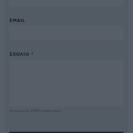
EMAIL
ΣΧΌΛΙΟ *
Απομένουν
2500
χαρακτήρες