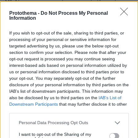
Μ1: Ναι μπρο και μπαίνουμε εκεί τέλος πάντων
μπλα μπλα μπλα. Πάμε σε ένα, μπρο πάμε σε
Protothema -
Do Not Process My Personal
κάτι αλάνες στη μέση του πουθενά και είναι
Information
ένα παρκαρισμένο BMW εκεί ρε.
If you wish to opt-out of the sale, sharing to third parties, or
processing of your personal or sensitive information for
Άγνωστος: Ναι
targeted advertising by us, please use the below opt-out
section to confirm your selection. Please note that after your
Μ1: Και του λέει του Γ. πήγαινε πάρ’το. Που λέει
opt-out request is processed you may continue seeing
interest-based ads based on personal information utilized by
ο Γ.; Δεν υπάρχει τίποτα. Μέσα στο πορτ-
us or personal information disclosed to third parties prior to
παγκάζ του BMW ρε. Και μπρο ανοίγει το πορτ-
your opt-out. You may separately opt-out of the further
παγκάζ και έχει 10 τσάντες αδερφέ
disclosure of your personal information by third parties on the
IAB’s list of downstream participants. This information may
also be disclosed by us to third parties on the
IAB’s List of
Άγνωστος: Τι είχε;
Downstream Participants
that may further disclose it to other
third parties.
Μ1: 10 τσάντες. Αδερφέ είχε πάρα πολλά. Και
Please note that this website/app uses one or more Google
μπρο, παίρνει ξέρω γω ένα από κει, παίρνει την
Personal Data Processing Opt Outs
services and may gather and store information including but
κατοστάρα και παίρνει 2. Πήρε 2 τσάντες για να
not limited to your visit or usage behaviour. You may click to
I want to opt-out of the Sharing of my