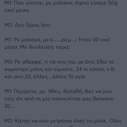
Μ1: Πώς γίνεται, ρε μαλάκα; Αφού είχαμε 50g
εκεί μέσα.
Μ2: Δεν ξέρω, bro.
Μ1: Ρε μαλάκα, με
κ....
, ρε
μ...
; Ήταν 50 εκεί
μέσα. Με δουλεύεις τώρα;
Μ2: Ρε αδερφέ, τί να σου πω, ρε bro; Εδώ τα
χωρίσαμε μόλις και είμαστε, 24 οι πάσες ο Β.
και από 23, άλλες…άλλες 10 εγώ.
Μ1: Περίμενε, ρε. Χθες, δηλαδή, θες να μου
πεις ότι από τη μία σακουλίτσα μας βγήκανε
32…
Μ2: Κάτσε να σου μετρήσω όλες τις μπλε. Όλες