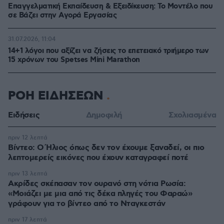
Επαγγελματική Εκπαίδευση & Εξειδίκευση: Το Mοντέλο που
σε Bάζει στην Aγορά Eργασίας
31.07.2026, 11:04
14+1 λόγοι που αξίζει να ζήσεις το επετειακό τριήμερο των
15 χρόνων του Spetses Mini Marathon
ΡΟΗ ΕΙΔΗΣΕΩΝ
Ειδήσεις
Δημοφιλή
Σχολιασμένα
πριν 12 λεπτά
Βίντεο: Ο Ήλιος όπως δεν τον έχουμε ξαναδεί, οι πιο
λεπτομερείς εικόνες που έχουν καταγραφεί ποτέ
πριν 13 λεπτά
Ακρίδες σκέπασαν τον ουρανό στη νότια Ρωσία:
«Μοιάζει με μια από τις δέκα πληγές του Φαραώ»
γράφουν για το βίντεο από το Νταγκεστάν
πριν 17 λεπτά