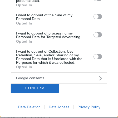
δούμε ποιο προτιμάμε, κατάλαβες
personal data.
grant or deny consent to Google and its third-party tags to
Opted In
use your data for below specified purposes in below Google
consent section.
Άγνωστος: Μμμ
I want to opt-out of the Sale of my
Personal Data.
Opted In
Μ1: Και μ....
είναι αυτό το ‘Cherry’ το οποίο δεν
I want to opt-out of processing my
σου άρεσε το ‘Fake Cherry’ ρε μ...
.
Personal Data for Targeted Advertising.
Opted In
...
I want to opt-out of Collection, Use,
Retention, Sale, and/or Sharing of my
Personal Data that Is Unrelated with the
Μ1: Αυτό εδώ το μπιτς μπρο, δεν έχει
Purposes for which it was collected.
Opted In
ξαναυπάρξει στην Αθήνα τέτοιο, είναι πρώτη
φορά που έρχεται.
Google consents
CONFIRM
Άγνωστος: Το ‘Cherry’ το κατουρημένο;
Μ1: Όχι ρε, δεν πήραμε αυτό ρε.
Data Deletion
Data Access
Privacy Policy
Άγνωστος: Τι πήρατε;