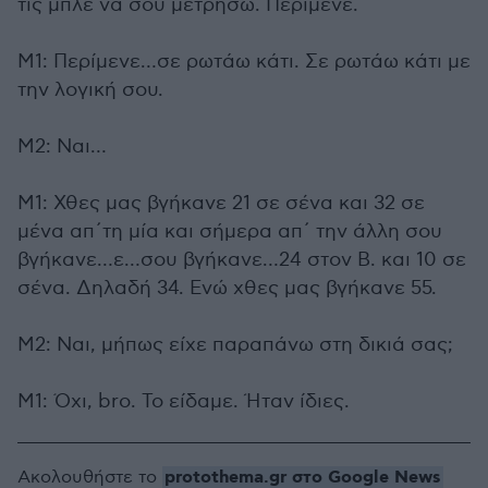
τις μπλε να σου μετρήσω. Περίμενε.
Μ1: Περίμενε…σε ρωτάω κάτι. Σε ρωτάω κάτι με
την λογική σου.
Μ2: Ναι…
Μ1: Χθες μας βγήκανε 21 σε σένα και 32 σε
μένα απ΄τη μία και σήμερα απ΄ την άλλη σου
βγήκανε…ε…σου βγήκανε…24 στον Β. και 10 σε
σένα. Δηλαδή 34. Ενώ χθες μας βγήκανε 55.
Μ2: Ναι, μήπως είχε παραπάνω στη δικιά σας;
Μ1: Όχι, bro. Το είδαμε. Ήταν ίδιες.
protothema.gr στο Google News
Ακολουθήστε το