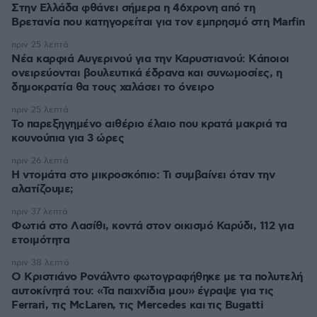
Στην Ελλάδα φθάνει σήμερα η 46χρονη από τη
Βρετανία που κατηγορείται για τον εμπρησμό στη Marfin
πριν 25 λεπτά
Νέα καρφιά Αυγερινού για την Καρυστιανού: Kάποιοι
ονειρεύονται βουλευτικά έδρανα και συνωμοσίες, η
δημοκρατία θα τους χαλάσει το όνειρο
πριν 25 λεπτά
Το παρεξηγημένο αιθέριο έλαιο που κρατά μακριά τα
κουνούπια για 3 ώρες
πριν 26 λεπτά
Η ντομάτα στο μικροσκόπιο: Τι συμβαίνει όταν την
αλατίζουμε;
πριν 37 λεπτά
Φωτιά στο Λασίθι, κοντά στον οικισμό Καρύδι, 112 για
ετοιμότητα
πριν 38 λεπτά
Ο Κριστιάνο Ρονάλντο φωτογραφήθηκε με τα πολυτελή
αυτοκίνητά του: «Τα παιχνίδια μου» έγραψε για τις
Ferrari, τις McLaren, τις Mercedes και τις Bugatti