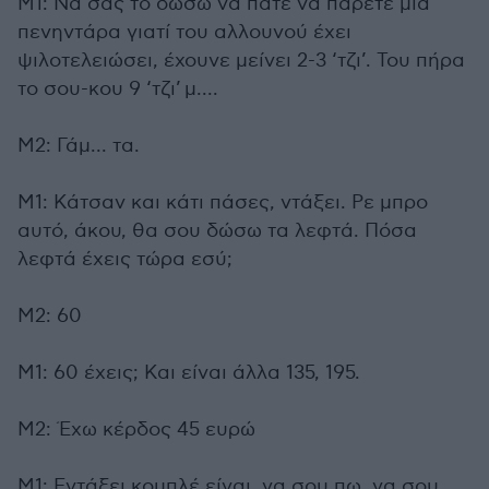
Μ1: Να σας το δώσω να πάτε να πάρετε μια
πενηντάρα γιατί του αλλουνού έχει
ψιλοτελειώσει, έχουνε μείνει 2-3 ‘τζι’. Του πήρα
το σου-κου 9 ‘τζι’
μ...
.
Μ2: Γάμ... τα.
Μ1: Κάτσαν και κάτι πάσες, ντάξει. Ρε μπρο
αυτό, άκου, θα σου δώσω τα λεφτά. Πόσα
λεφτά έχεις τώρα εσύ;
Μ2: 60
Μ1: 60 έχεις; Και είναι άλλα 135, 195.
Μ2: Έχω κέρδος 45 ευρώ
Μ1: Εντάξει κομπλέ είναι, να σου πω, να σου