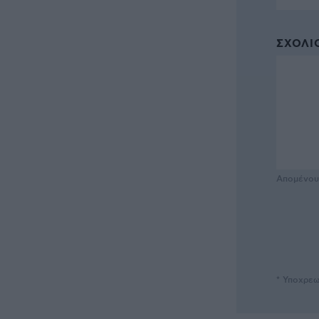
ΣΧΌΛΙΟ
Απομένο
* Υποχρεω