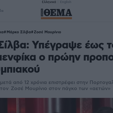
Ελληνικά
English
δα
κα
Μάρκο Σίλβα
Ζοσέ Μουρίνιο
ίλβα: Υπέγραψε έως τ
πενφίκα ο πρώην προπ
υμπιακού
μετά από 12 χρόνια επιστρέφει στην Πορτογαλ
 τον Ζοσέ Μουρίνιο στον πάγκο των «αετών»