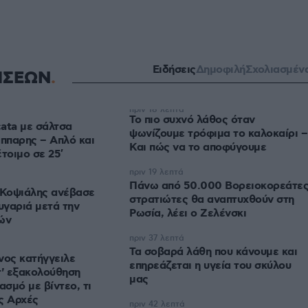
Ειδήσεις
Δημοφιλή
Σχολιασμέν
ΗΣΕΩΝ
πριν 18 λεπτά
Το πιο συχνό λάθος όταν
ata με σάλτσα
ψωνίζουμε τρόφιμα το καλοκαίρι –
άππαρης – Απλό και
Και πώς να το αποφύγουμε
τοιμο σε 25′
πριν 19 λεπτά
Πάνω από 50.000 Βορειοκορεάτε
Κοψιάλης ανέβασε
στρατιώτες θα αναπτυχθούν στη
υγαριά μετά την
Ρωσία, λέει ο Ζελένσκι
ών
πριν 37 λεπτά
Τα σοβαρά λάθη που κάνουμε και
νος κατήγγειλε
επηρεάζεται η υγεία του σκύλου
τ' εξακολούθηση
μας
ασμό με βίντεο, τι
ς Αρχές
πριν 42 λεπτά