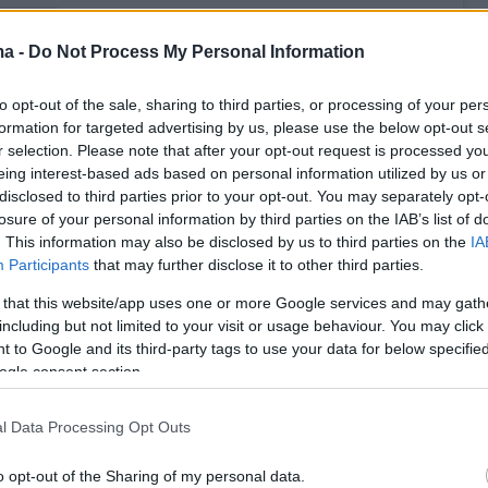
ma -
Do Not Process My Personal Information
to opt-out of the sale, sharing to third parties, or processing of your per
formation for targeted advertising by us, please use the below opt-out s
r selection. Please note that after your opt-out request is processed y
eing interest-based ads based on personal information utilized by us or
disclosed to third parties prior to your opt-out. You may separately opt-
losure of your personal information by third parties on the IAB’s list of
. This information may also be disclosed by us to third parties on the
IA
Participants
that may further disclose it to other third parties.
 that this website/app uses one or more Google services and may gath
including but not limited to your visit or usage behaviour. You may click 
 δημοσίευση στο Instagram.
 to Google and its third-party tags to use your data for below specifi
ogle consent section.
Η δημοσίευση κοινοποιήθηκε από το χρήστη Sport Lisboa e Benfica (@slbenfica)
l Data Processing Opt Outs
o opt-out of the Sharing of my personal data.