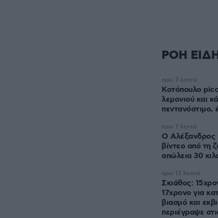
ΡΟΗ ΕΙΔ
πριν 7 λεπτά
Κοτόπουλο picc
λεμονιού και κ
πεντανόστιμο, έ
πριν 7 λεπτά
Ο Αλέξανδρος 
βίντεο από τη ζ
απώλεια 30 κιλ
πριν 13 λεπτά
Σκιάθος: 15χρο
17χρονο για κα
βιασμό και εκβι
περιέγραψε στι