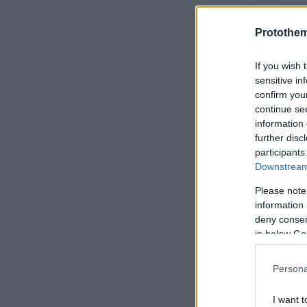
Protothe
If you wish 
sensitive in
confirm you
continue se
information 
further disc
participants
Downstream 
Please note
information 
Δείτε αυτή τη
deny consent
in below Go
Persona
I want t