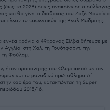
ος προπονητής υπέγραψε διετές συμβόλαιο
ς (έως το 2028) όπως ανακοίνωσε ο σύλλογος
ας και θα γίνει ο διάδοχος του Ζοζέ Μουρίνιο
ναι πλεον το «αφεντικό» της Ρεάλ Μαδρίτης.
α εννέα χρόνια ο 49χρονος Σίλβα θήτευσε με
ην Αγγλία, στη Χαλ, τη Γουότφορντ, την
ι τη Φούλαμ.
ιν, ήταν προπονητής του Ολυμπιακού με τον
γύρισε και το μοναδικό πρωτάθλημα Α΄
στην καριέρα του, κατακτώντας τη Super
περιόδου 2015/16.