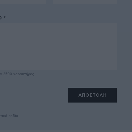
 *
υν
2500
χαρακτήρες
τικά πεδία