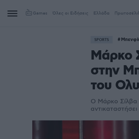
Games
Όλες οι Ειδήσεις
Ελλάδα
Πρωτοσέλι
Μπενφί
SPORTS
Μάρκο Σ
στην Μ
του Ολ
Ο Μάρκο Σίλβα 
αντικαταστήσει