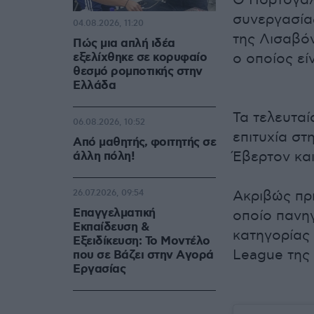
Ο Πορτογάλ
συνεργασία
04.08.2026, 11:20
της Λισαβόν
Πώς μια απλή ιδέα
εξελίχθηκε σε κορυφαίο
ο οποίος εί
θεσμό ρομποτικής στην
Ελλάδα
Τα τελευταί
06.08.2026, 10:52
επιτυχία στ
Από μαθητής, φοιτητής σε
Έβερτον κα
άλλη πόλη!
Ακριβώς πρ
26.07.2026, 09:54
Επαγγελματική
οποίο πανη
Εκπαίδευση &
κατηγορίας 
Εξειδίκευση: Το Mοντέλο
League της 
που σε Bάζει στην Aγορά
Eργασίας