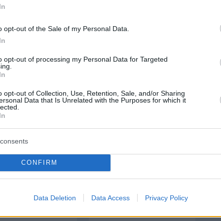
In
o opt-out of the Sale of my Personal Data.
protothema.gr στο Google News
το
και μάθετε πρώτοι
In
εις
to opt-out of processing my Personal Data for Targeted
Ειδήσεις
 τελευταίες
από την Ελλάδα και τον Κόσμο, τη
ing.
In
Protothema.gr
μβαίνουν, στο
o opt-out of Collection, Use, Retention, Sale, and/or Sharing
ersonal Data that Is Unrelated with the Purposes for which it
ΙΑ
ΠΡΟΣΘΗΚΗ ΣΧΟΛΙΟΥ
lected.
In
consents
ΣΘΗΚΗ ΣΧΟΛΙΟΥ
CONFIRM
 *
EMAIL
Data Deletion
Data Access
Privacy Policy