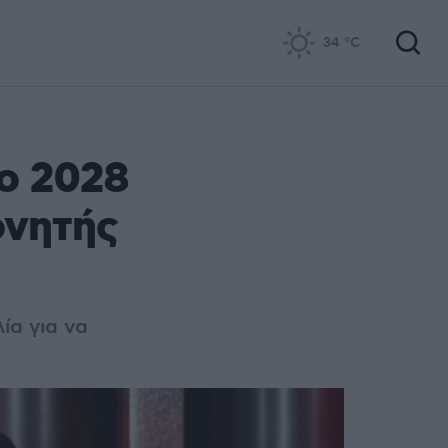
34
°C
ο 2028
ονητής
ία για να