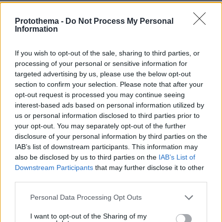
Γαλλία '98 εδώ και χρόνια. Τώρα θα έχουμε
πολλές καινούριες ιστορίες και αναμνήσεις για
Protothema -
Do Not Process My Personal
Information
όλη την οικογένεια», λέει.
If you wish to opt-out of the sale, sharing to third parties, or
«Αναμνήσεις και ιστορίες που θα μας
processing of your personal or sensitive information for
συνοδεύουν για πάντα. Και αυτό δεν είναι
targeted advertising by us, please use the below opt-out
τελικά το πιο σημαντικό για μια οικογένεια;»
section to confirm your selection. Please note that after your
opt-out request is processed you may continue seeing
interest-based ads based on personal information utilized by
us or personal information disclosed to third parties prior to
protothema.gr στο Google News
Ακολουθήστε το
your opt-out. You may separately opt-out of the further
και μάθετε πρώτοι όλες τις ειδήσεις
disclosure of your personal information by third parties on the
IAB’s list of downstream participants. This information may
Ειδήσεις
Δείτε όλες τις τελευταίες
από την Ελλάδα
also be disclosed by us to third parties on the
IAB’s List of
και τον Κόσμο, τη στιγμή που συμβαίνουν, στο
Downstream Participants
that may further disclose it to other
Protothema.gr
third parties.
Please note that this website/app uses one or more Google
Personal Data Processing Opt Outs
services and may gather and store information including but
Thema Insights
not limited to your visit or usage behaviour. You may click to
I want to opt-out of the Sharing of my