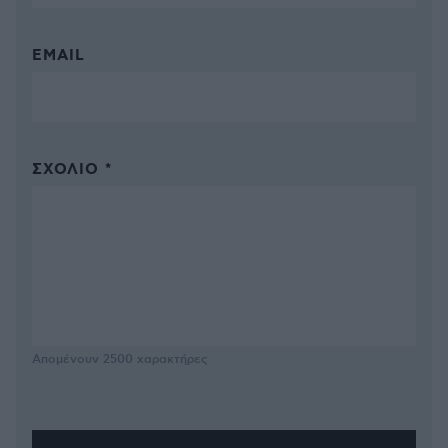
EMAIL
ΣΧΌΛΙΟ *
Απομένουν
2500
χαρακτήρες