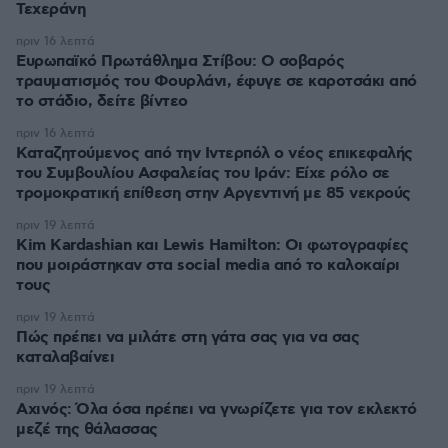
Τεχεράνη
πριν 16 λεπτά
Ευρωπαϊκό Πρωτάθλημα Στίβου: Ο σοβαρός
τραυματισμός του Φουρλάνι, έφυγε σε καροτσάκι από
το στάδιο, δείτε βίντεο
πριν 16 λεπτά
Καταζητούμενος από την Ιντερπόλ ο νέος επικεφαλής
του Συμβουλίου Ασφαλείας του Ιράν: Είχε ρόλο σε
τρομοκρατική επίθεση στην Αργεντινή με 85 νεκρούς
πριν 19 λεπτά
Kim Kardashian και Lewis Hamilton: Οι φωτογραφίες
που μοιράστηκαν στα social media από το καλοκαίρι
τους
πριν 19 λεπτά
Πώς πρέπει να μιλάτε στη γάτα σας για να σας
καταλαβαίνει
πριν 19 λεπτά
Αχινός: Όλα όσα πρέπει να γνωρίζετε για τον εκλεκτό
μεζέ της θάλασσας