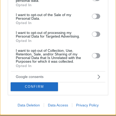
personal data.
grant or deny consent to Google and its third-party tags to
Opted In
use your data for below specified purposes in below Google
consent section.
I want to opt-out of the Sale of my
Personal Data.
Opted In
I want to opt-out of processing my
Personal Data for Targeted Advertising.
Opted In
I want to opt-out of Collection, Use,
Retention, Sale, and/or Sharing of my
Personal Data that Is Unrelated with the
Purposes for which it was collected.
Opted In
Google consents
CONFIRM
Data Deletion
Data Access
Privacy Policy
06.08.2026, 10:52