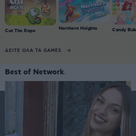
Northern Heights
Candy Bub
Cut The Rope
ΔΕΙΤΕ ΟΛΑ ΤΑ GAMES
Best of Network