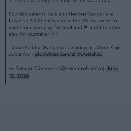
🚨 A unique family dilemma at the World Cup:
Scottish parents Jack and Heather Souttar are
traveling 3,000 miles across the US this week to
watch one son play for Scotland 🏴󠁧󠁢󠁳󠁣󠁴󠁿 and the other
play for Australia 🇦🇺.
- ​John Souttar (Rangers) is making his World Cup
pic.twitter.com/2FVOGUuh5E
debut for…
— Soccer Observer (@soccerobserve)
June
12, 2026