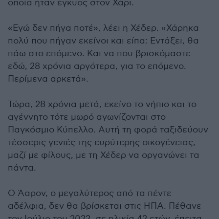
οποία ήταν έγκυος στον Χάρι.
«Εγώ δεν πήγα ποτέ», λέει η Χέδερ. «Χάρηκα
πολύ που πήγαν εκείνοι και είπα: Εντάξει, θα
πάω στο επόμενο. Και να που βρισκόμαστε
εδώ, 28 χρόνια αργότερα, για το επόμενο.
Περίμενα αρκετά».
Τώρα, 28 χρόνια μετά, εκείνο το νήπιο και το
αγέννητο τότε μωρό αγωνίζονται στο
Παγκόσμιο Κύπελλο. Αυτή τη φορά ταξιδεύουν
τέσσερις γενιές της ευρύτερης οικογένειας,
μαζί με φίλους, με τη Χέδερ να οργανώνει τα
πάντα.
Ο Άαρον, ο μεγαλύτερος από τα πέντε
αδέλφια, δεν θα βρίσκεται στις ΗΠΑ. Πέθανε
τον Ιούλιο του 2022, σε ηλικία 42 ετών, έπειτα