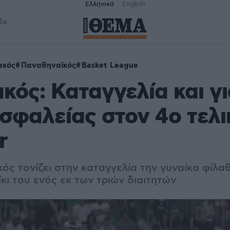
Ελληνικά
English
δα
ακός
Παναθηναϊκός
Basket League
κός: Καταγγελία και γι
σφαλείας στον 4ο τελι
r
ός τονίζει στην καταγγελία την γυναίκα φίλα
κι του ενός εκ των τριών διαιτητών