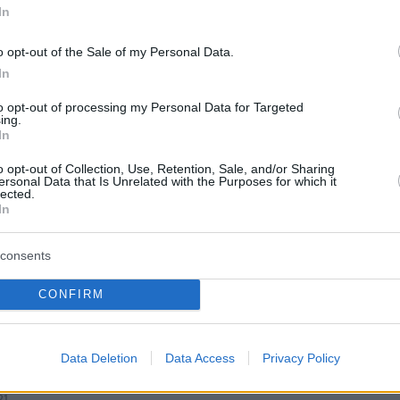
In
o opt-out of the Sale of my Personal Data.
protothema.gr στο Google News
το
και μάθετε πρώτοι
In
εις
to opt-out of processing my Personal Data for Targeted
Ειδήσεις
 τελευταίες
από την Ελλάδα και τον Κόσμο, τη
ing.
In
Protothema.gr
μβαίνουν, στο
o opt-out of Collection, Use, Retention, Sale, and/or Sharing
ersonal Data that Is Unrelated with the Purposes for which it
ΙΑ
ΠΡΟΣΘΗΚΗ ΣΧΟΛΙΟΥ
lected.
(5)
In
consents
CONFIRM
6.2026, 22:15
η μανδάμ γι αυτο δεν την εβγαλαν εξω
Data Deletion
Data Access
Privacy Policy
21