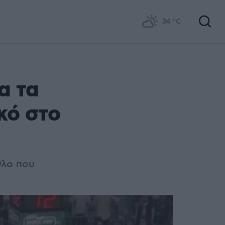
34
°C
α τα
κό στο
θλο που