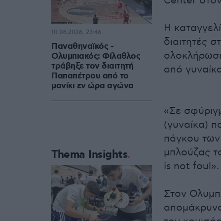
Center στον
Η καταγγελ
10.06.2026, 23:46
διαιτητές σ
Παναθηναϊκός -
ολοκλήρωση 
Ολυμπιακός: Φίλαθλος
τράβηξε τον διαιτητή
από γυναίκ
Παπαπέτρου από το
μανίκι εν ώρα αγώνα
«Σε σφύριγμ
(γυναίκα) π
πάγκου των 
μπλούζας το
Thema Insights
is not foul».
Στον Ολυμπ
απομάκρυνσ