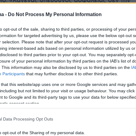
ριο. «Κανένας υπεύθυνος ασφαλείας δεν την
 και δεν προστάτευσε τους διαιτητές. Παρά
ma -
Do Not Process My Personal Information
ημμένες κλήσεις, δεν ανταποκρίνονταν στην
 δόθηκε,» αναφέρεται.
to opt-out of the sale, sharing to third parties, or processing of your per
formation for targeted advertising by us, please use the below opt-out s
για την εν λόγω παράβαση των μέτρων
r selection. Please note that after your opt-out request is processed y
eing interest-based ads based on personal information utilized by us or
σύμφωνα με τον κανονισμό, είναι από 1-3
disclosed to third parties prior to your opt-out. You may separately opt-
.
losure of your personal information by third parties on the IAB’s list of
. This information may also be disclosed by us to third parties on the
IA
Participants
that may further disclose it to other third parties.
 that this website/app uses one or more Google services and may gath
including but not limited to your visit or usage behaviour. You may click 
 to Google and its third-party tags to use your data for below specifi
ogle consent section.
l Data Processing Opt Outs
o opt-out of the Sharing of my personal data.