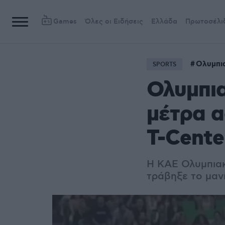
Games
Όλες οι Ειδήσεις
Ελλάδα
Πρωτοσέλι
Ολυμπι
SPORTS
Ολυμπια
μέτρα α
T-Cente
Η ΚΑΕ Ολυμπιακ
τράβηξε το μανί