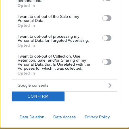
personal data.
grant or deny consent to Google and its third-party tags to
ΌΝΟΜΑ *
Opted In
use your data for below specified purposes in below Google
consent section.
I want to opt-out of the Sale of my
Personal Data.
Opted In
I want to opt-out of processing my
EMAIL
Personal Data for Targeted Advertising.
Opted In
I want to opt-out of Collection, Use,
Retention, Sale, and/or Sharing of my
Personal Data that Is Unrelated with the
Purposes for which it was collected.
ΣΧΌΛΙΟ *
Opted In
Google consents
CONFIRM
Data Deletion
Data Access
Privacy Policy
Απομένουν
2500
χαρακτήρες