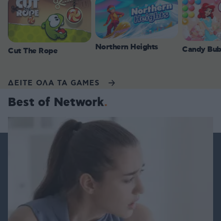
Northern Heights
Candy Bub
Cut The Rope
ΔΕΙΤΕ ΟΛΑ ΤΑ GAMES
Best of Network