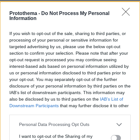
Προτρούστης
12.06.2026, 16:27
Protothema -
Do Not Process My Personal
Η καρδιά του ανήκει αλλού. Ένας έρωτας έγινε
Information
παγίδα ψυχής και κορμιού και φυλάκισε το ταλέντο
του θεού. Για πάντα. Μέχρι το επόμενο σκίρτημα.
If you wish to opt-out of the sale, sharing to third parties, or
ΑΠΑΝΤΗΣΗ
processing of your personal or sensitive information for
targeted advertising by us, please use the below opt-out
section to confirm your selection. Please note that after your
Λυπήσου μας
opt-out request is processed you may continue seeing
12.06.2026, 16:09
interest-based ads based on personal information utilized by
Έχει και παιδί ο καημένος!
us or personal information disclosed to third parties prior to
your opt-out. You may separately opt-out of the further
ΑΠΑΝΤΗΣΗ
disclosure of your personal information by third parties on the
IAB’s list of downstream participants. This information may
also be disclosed by us to third parties on the
IAB’s List of
ΦΟΡΤΩΣΗ ΠΕΡΙΣΣΟΤΕΡΩΝ ΣΧΟΛΙΩΝ
Downstream Participants
that may further disclose it to other
third parties.
Please note that this website/app uses one or more Google
Personal Data Processing Opt Outs
ΠΡΟΣΘΗΚΗ ΣΧΟΛΙΟΥ
services and may gather and store information including but
not limited to your visit or usage behaviour. You may click to
I want to opt-out of the Sharing of my