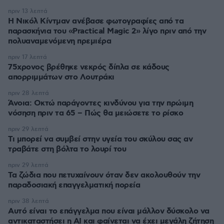
πριν 13 λεπτά
Η Νικόλ Κίντμαν ανέβασε φωτογραφίες από τα
παρασκήνια του «Practical Magic 2» λίγο πριν από την
πολυαναμενόμενη πρεμιέρα
πριν 17 λεπτά
75χρονος βρέθηκε νεκρός δίπλα σε κάδους
απορριμμάτων στο Λουτράκι
πριν 28 λεπτά
Άνοια: Οκτώ παράγοντες κινδύνου για την πρώιμη
νόσηση πριν τα 65 – Πώς θα μειώσετε το ρίσκο
πριν 29 λεπτά
Τι μπορεί να συμβεί στην υγεία του σκύλου σας αν
τραβάτε στη βόλτα το λουρί του
πριν 29 λεπτά
Τα ζώδια που πετυχαίνουν όταν δεν ακολουθούν την
παραδοσιακή επαγγελματική πορεία
πριν 38 λεπτά
Αυτό είναι το επάγγελμα που είναι μάλλον δύσκολο να
αντικαταστήσει η AI και φαίνεται να έχει μεγάλη ζήτηση