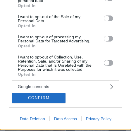
που δεν πρόλαβε να ξεφύγει από το τσουνάμι
personal data.
grant or deny consent to Google and its third-party tags to
Opted In
μπορεί ν' αλλάξει τη χρονολογία της μεγάλης
use your data for below specified purposes in below Google
έκρηξης
consent section.
I want to opt-out of the Sale of my
Personal Data.
Opted In
I want to opt-out of processing my
Personal Data for Targeted Advertising.
Opted In
I want to opt-out of Collection, Use,
Retention, Sale, and/or Sharing of my
Personal Data that Is Unrelated with the
Purposes for which it was collected.
Opted In
Google consents
CONFIRM
Data Deletion
Data Access
Privacy Policy