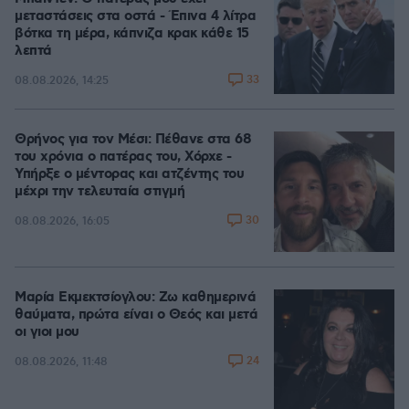
μεταστάσεις στα οστά - Έπινα 4 λίτρα
βότκα τη μέρα, κάπνιζα κρακ κάθε 15
λεπτά
33
08.08.2026, 14:25
Θρήνος για τον Μέσι: Πέθανε στα 68
του χρόνια ο πατέρας του, Χόρχε -
Υπήρξε ο μέντορας και ατζέντης του
μέχρι την τελευταία στιγμή
30
08.08.2026, 16:05
Μαρία Εκμεκτσίογλου: Ζω καθημερινά
θαύματα, πρώτα είναι ο Θεός και μετά
οι γιοι μου
24
08.08.2026, 11:48