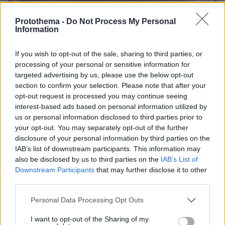
Protothema -
Do Not Process My Personal
Information
If you wish to opt-out of the sale, sharing to third parties, or
processing of your personal or sensitive information for
targeted advertising by us, please use the below opt-out
section to confirm your selection. Please note that after your
opt-out request is processed you may continue seeing
interest-based ads based on personal information utilized by
us or personal information disclosed to third parties prior to
your opt-out. You may separately opt-out of the further
disclosure of your personal information by third parties on the
IAB’s list of downstream participants. This information may
also be disclosed by us to third parties on the
IAB’s List of
Downstream Participants
that may further disclose it to other
third parties.
Please note that this website/app uses one or more Google
Personal Data Processing Opt Outs
08.08.2026, 18:08
services and may gather and store information including but
Μυστήριο 3.500 ετών στη Σαντορίνη: Ο 15χρονος
not limited to your visit or usage behaviour. You may click to
I want to opt-out of the Sharing of my