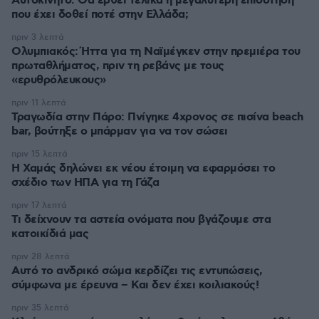
Αυτοκίνητο: Θα έρθει τελικά η μεγαλύτερη επιδότηση
που έχει δοθεί ποτέ στην Ελλάδα;
πριν 3 λεπτά
Ολυμπιακός: Ήττα για τη Ναϊμέγκεν στην πρεμιέρα του
πρωταθλήματος, πριν τη ρεβάνς με τους
«ερυθρόλευκους»
πριν 11 λεπτά
Τραγωδία στην Πάρο: Πνίγηκε 4χρονος σε πισίνα beach
bar, βούτηξε ο μπάρμαν για να τον σώσει
πριν 15 λεπτά
Η Χαμάς δηλώνει εκ νέου έτοιμη να εφαρμόσει το
σχέδιο των ΗΠΑ για τη Γάζα
πριν 17 λεπτά
Τι δείχνουν τα αστεία ονόματα που βγάζουμε στα
κατοικίδιά μας
πριν 28 λεπτά
Αυτό το ανδρικό σώμα κερδίζει τις εντυπώσεις,
σύμφωνα με έρευνα – Και δεν έχει κοιλιακούς!
πριν 35 λεπτά