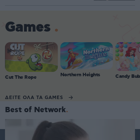
Games
Northern Heights
Candy Bub
Cut The Rope
ΔΕΙΤΕ ΟΛΑ ΤΑ GAMES
Best of Network