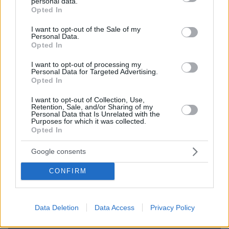
personal data.
grant or deny consent to Google and its third-party tags to
Opted In
use your data for below specified purposes in below Google
consent section.
I want to opt-out of the Sale of my
Personal Data.
Opted In
I want to opt-out of processing my
Personal Data for Targeted Advertising.
Opted In
I want to opt-out of Collection, Use,
Retention, Sale, and/or Sharing of my
Personal Data that Is Unrelated with the
Purposes for which it was collected.
Opted In
Google consents
08.08.2026, 12:18
CONFIRM
Από τη Μόρια στον γάμο, τη ΜΚΟ και την
κατηγορία για φόνο: Η σκοτεινή διαδρομή του
26χρονου Αφγανού που σκότωσε τη Βρετανίδα
Data Deletion
Data Access
Privacy Policy
στην Κυψέλη