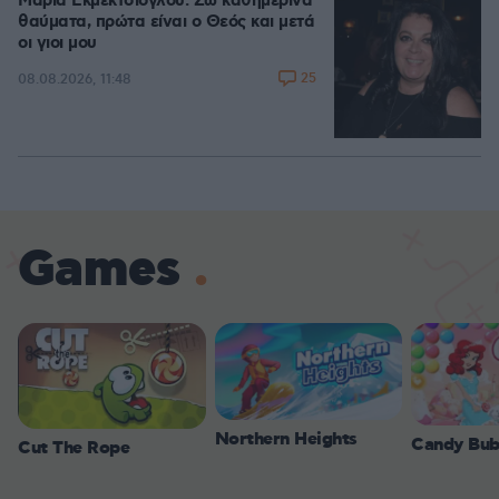
Μαρία Εκμεκτσίογλου: Ζω καθημερινά
θαύματα, πρώτα είναι ο Θεός και μετά
οι γιοι μου
25
08.08.2026, 11:48
Games
Northern Heights
Candy Bub
Cut The Rope