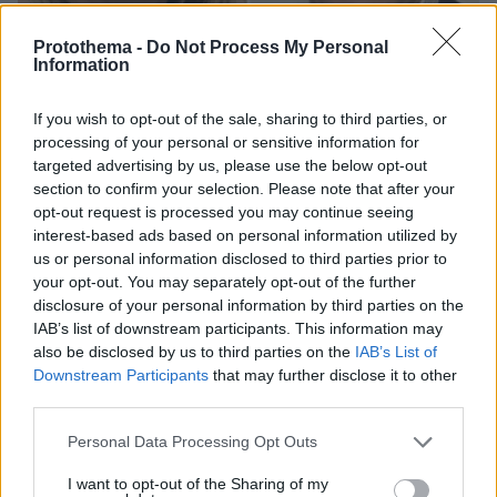
Protothema -
Do Not Process My Personal
Information
If you wish to opt-out of the sale, sharing to third parties, or
processing of your personal or sensitive information for
targeted advertising by us, please use the below opt-out
section to confirm your selection. Please note that after your
opt-out request is processed you may continue seeing
08.08.2026, 18:48
interest-based ads based on personal information utilized by
Εγκαταλείπει το κόμμα Καρυστιανού και ο
us or personal information disclosed to third parties prior to
επιχειρηματίας Νίκος Μπρουτζάκης: Καταγγέλλει
your opt-out. You may separately opt-out of the further
κλειστή κάστα, «λένε προδότες και πληρωμένους
disclosure of your personal information by third parties on the
όσους αποχωρούν»
IAB’s list of downstream participants. This information may
also be disclosed by us to third parties on the
IAB’s List of
Downstream Participants
that may further disclose it to other
third parties.
Please note that this website/app uses one or more Google
Personal Data Processing Opt Outs
services and may gather and store information including but
not limited to your visit or usage behaviour. You may click to
I want to opt-out of the Sharing of my