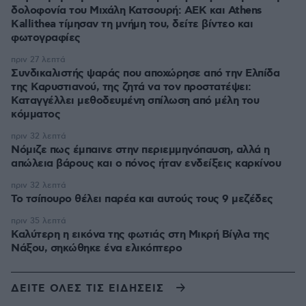
δολοφονία του Μιχάλη Κατσουρή: ΑΕΚ και Athens
Kallithea τίμησαν τη μνήμη του, δείτε βίντεο και
φωτογραφίες
πριν 27 λεπτά
Συνδικαλιστής ψαράς που αποχώρησε από την Ελπίδα
της Καρυστιανού, της ζητά να τον προστατέψει:
Καταγγέλλει μεθοδευμένη σπίλωση από μέλη του
κόμματος
πριν 32 λεπτά
Νόμιζε πως έμπαινε στην περιεμμηνόπαυση, αλλά η
απώλεια βάρους και ο πόνος ήταν ενδείξεις καρκίνου
πριν 32 λεπτά
Το τσίπουρο θέλει παρέα και αυτούς τους 9 μεζέδες
πριν 35 λεπτά
Καλύτερη η εικόνα της φωτιάς στη Μικρή Βίγλα της
Νάξου, σηκώθηκε ένα ελικόπτερο
ΔΕΙΤΕ ΟΛΕΣ ΤΙΣ ΕΙΔΗΣΕΙΣ