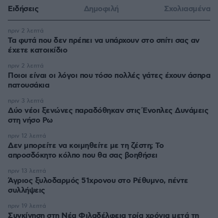
Ειδήσεις
Δημοφιλή
Σχολιασμένα
πριν 2 λεπτά
Τα φυτά που δεν πρέπει να υπάρχουν στο σπίτι σας αν
έχετε κατοικίδιο
πριν 2 λεπτά
Ποιοι είναι οι λόγοι που τόσο πολλές γάτες έχουν άσπρα
πατουσάκια
πριν 3 λεπτά
Δύο νέοι ξενώνες παραδόθηκαν στις Ένοπλες Δυνάμεις
στη νήσο Ρω
πριν 12 λεπτά
Δεν μπορείτε να κοιμηθείτε με τη ζέστη; Το
απροσδόκητο κόλπο που θα σας βοηθήσει
πριν 13 λεπτά
Άγριος ξυλοδαρμός 51χρονου στο Ρέθυμνο, πέντε
συλλήψεις
πριν 19 λεπτά
Συγκίνηση στη Νέα Φιλαδέλφεια τρία χρόνια μετά τη