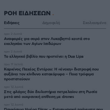
ΡΟΗ ΕΙΔΗΣΕΩΝ
Ειδήσεις
Δημοφιλή
Σχολιασμένα
πριν 2 λεπτά
Αναφορές για σορό στον Λυκαβηττό κοντά στο
εκκλησάκι των Αγίων Ισιδώρων
πριν 2 λεπτά
Το ελληνικό βιβλίο που προτείνει η Dua Lipa
πριν 11 λεπτά
Καρκίνος Παχέος Εντέρου: Η «ένοχη» διατροφή που
αυξάνει τον κίνδυνο κατακόρυφα – Ποια τρόφιμα
προστατεύουν
πριν 12 λεπτά
Στις φλόγες δύο διυλιστήρια πετρελαίου στη Ρωσία
μετά από ουκρανική επίθεση με drones
πριν 12 λεπτά
Παγκόσμια Ημέρα Γάτας – Εντυπωσιακά πράγματα που