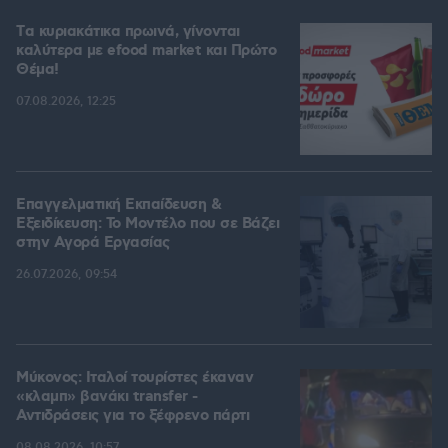
Tα κυριακάτικα πρωινά, γίνονται
καλύτερα με efood market και Πρώτο
Θέμα!
07.08.2026, 12:25
Επαγγελματική Εκπαίδευση &
Εξειδίκευση: Το Mοντέλο που σε Bάζει
στην Aγορά Eργασίας
26.07.2026, 09:54
Μύκονος: Ιταλοί τουρίστες έκαναν
«κλαμπ» βανάκι transfer -
Αντιδράσεις για το ξέφρενο πάρτι
08.08.2026, 10:57