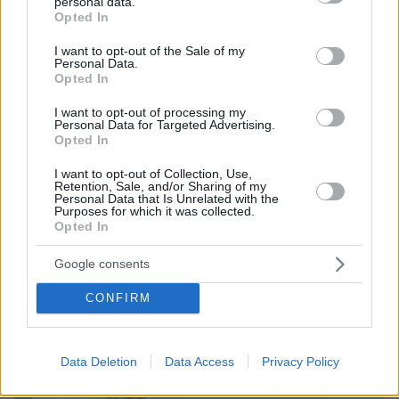
personal data.
grant or deny consent to Google and its third-party tags to
Opted In
use your data for below specified purposes in below Google
consent section.
I want to opt-out of the Sale of my
Personal Data.
Opted In
I want to opt-out of processing my
Personal Data for Targeted Advertising.
Opted In
I want to opt-out of Collection, Use,
Retention, Sale, and/or Sharing of my
08.08.2026, 09:25
Personal Data that Is Unrelated with the
Purposes for which it was collected.
Βίντεο: Μεθυσμένη σκότωσε νύφη λίγες ώρες
Opted In
μετά τον γάμο της και στο τμήμα ζητούσε
κλαίγοντας τον πατέρα της
Google consents
CONFIRM
Data Deletion
Data Access
Privacy Policy