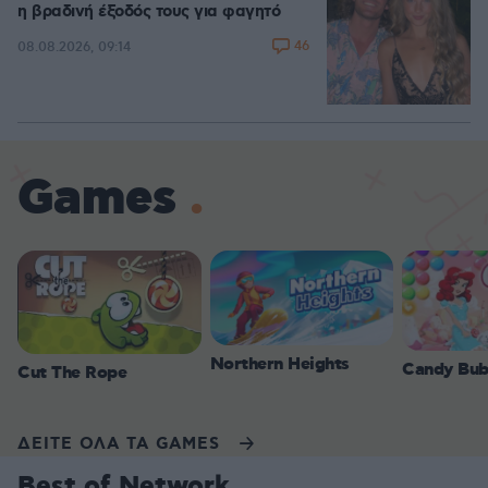
η βραδινή έξοδός τους για φαγητό
46
08.08.2026, 09:14
Games
Northern Heights
Candy Bub
Cut The Rope
ΔΕΙΤΕ ΟΛΑ ΤΑ GAMES
Best of Network