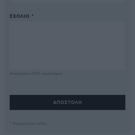
ΣΧΌΛΙΟ *
Απομένουν
2500
χαρακτήρες
* Υποχρεωτικά πεδία