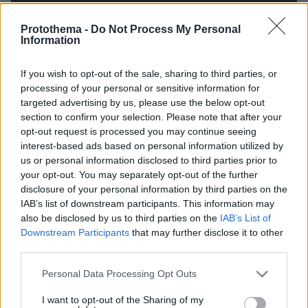
Protothema -
Do Not Process My Personal
Information
If you wish to opt-out of the sale, sharing to third parties, or
08.08.2026, 08:57
processing of your personal or sensitive information for
Το «σκουλήκι του διαβόλου» που ζει 1,3 χιλιόμετρα
targeted advertising by us, please use the below opt-out
κάτω από τη Γη και αλλάζει όσα γνωρίζαμε για τη
section to confirm your selection. Please note that after your
ζωή: «Οι άνθρωποι δεν κυβερνάμε τον κόσμο»
opt-out request is processed you may continue seeing
interest-based ads based on personal information utilized by
us or personal information disclosed to third parties prior to
your opt-out. You may separately opt-out of the further
disclosure of your personal information by third parties on the
IAB’s list of downstream participants. This information may
also be disclosed by us to third parties on the
IAB’s List of
Downstream Participants
that may further disclose it to other
third parties.
Please note that this website/app uses one or more Google
Personal Data Processing Opt Outs
services and may gather and store information including but
not limited to your visit or usage behaviour. You may click to
I want to opt-out of the Sharing of my