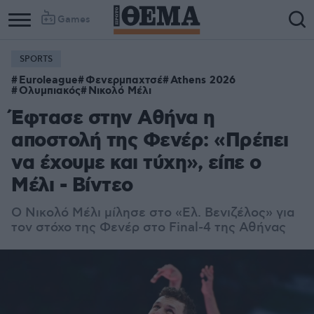
Games
SPORTS
Column
Column
Euroleague
Φενερμπαχτσέ
Athens 2026
1
2
Ολυμπιακός
Νικολό Μέλι
Έφτασε στην Αθήνα η
αποστολή της Φενέρ: «Πρέπει
να έχουμε και τύχη», είπε ο
Μέλι - Βίντεο
Ο Νικολό Μέλι μίλησε στο «Ελ. Βενιζέλος» για
τον στόχο της Φενέρ στο Final-4 της Αθήνας