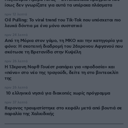
ίσως δεν γνωρίζατε για αυτά τα υπέροχα πλάσματα
πριν 12 λεπτά
Oil Pulling: To viral trend του Tik-Tok που υπόσχεται πιο
λευκά δόντια με ένα μόνο συστατικό
πριν 24 λεπτά
Από τη Μόρια στον γάμο, τη ΜΚΟ και την κατηγορία για
φόνο: Η σκοτεινή διαδρομή του 26χρονου Αφγανού που
σκότωσε τη Βρετανίδα στην Κυψέλη
πριν 26 λεπτά
Η 13χρονη Νορθ Γουέστ ραπάρει για «προδοσία» και
«πόνο» στο νέο της τραγούδι, δείτε τη στο βιντεοκλίπ
της
πριν 26 λεπτά
10 ελληνικά νησιά για διακοπές χωρίς πρόγραμμα
πριν 37 λεπτά
8χρονος τραυματίστηκε στο κεφάλι μετά από βουτιά σε
παραλία της Χαλκιδικής