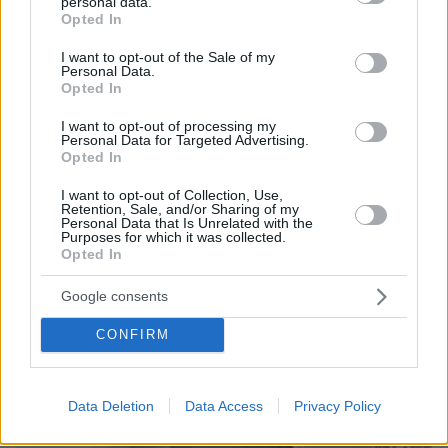
personal data.
Kouros App: έναν ελληνικό αθλητισμό πιο
grant or deny consent to Google and its third-party tags to
Opted In
use your data for below specified purposes in below Google
οργανωμένο, πιο καθαρό, πιο κοντά στον
consent section.
I want to opt-out of the Sale of my
πολίτη και αντάξιο των δυνατοτήτων της χώρας
Personal Data.
μας».
Opted In
I want to opt-out of processing my
Personal Data for Targeted Advertising.
protothema.gr στο Google News
Ακολουθήστε το
Opted In
και μάθετε πρώτοι όλες τις ειδήσεις
I want to opt-out of Collection, Use,
Retention, Sale, and/or Sharing of my
Personal Data that Is Unrelated with the
Ειδήσεις
Δείτε όλες τις τελευταίες
από την Ελλάδα
Purposes for which it was collected.
και τον Κόσμο, τη στιγμή που συμβαίνουν, στο
Opted In
Protothema.gr
Google consents
CONFIRM
Thema Insights
Data Deletion
Data Access
Privacy Policy