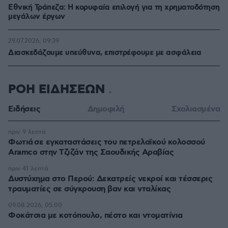
Εθνική Τράπεζα: Η κορυφαία επιλογή για τη χρηματοδότηση
μεγάλων έργων
29.07.2026, 09:39
Διασκεδάζουμε υπεύθυνα, επιστρέφουμε με ασφάλεια
ΡΟΗ ΕΙΔΗΣΕΩΝ
Ειδήσεις
Δημοφιλή
Σχολιασμένα
πριν 9 λεπτά
Φωτιά σε εγκαταστάσεις του πετρελαϊκού κολοσσού
Aramco στην Τζιζάν της Σαουδικής Αραβίας
πριν 41 λεπτά
Δυστύχημα στο Περού: Δεκατρείς νεκροί και τέσσερις
τραυματίες σε σύγκρουση βαν και νταλίκας
09.08.2026, 05:00
Φοκάτσια με κοτόπουλο, πέστο και ντοματίνια