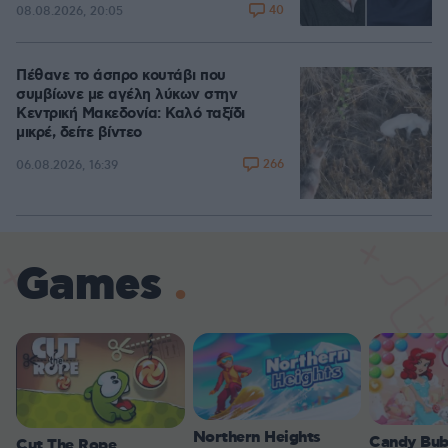
40
08.08.2026, 20:05
Πέθανε το άσπρο κουτάβι που
συμβίωνε με αγέλη λύκων στην
Κεντρική Μακεδονία: Καλό ταξίδι
μικρέ, δείτε βίντεο
266
06.08.2026, 16:39
Games
Northern Heights
Candy Bub
Cut The Rope