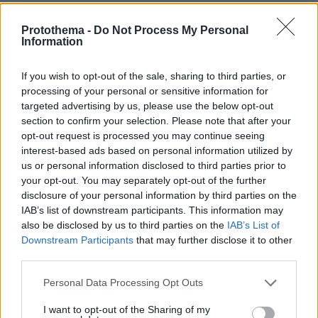
όταν ο πολίτης έχει πρόσβαση σε αξιόπιστα,
διαφανή και επικαιροποιημένα δεδομένα, τότε
Protothema -
Do Not Process My Personal
Information
αλλάζει κάτι θεμελιώδες: χτίζεται εμπιστοσύνη!
If you wish to opt-out of the sale, sharing to third parties, or
Αυτό είναι το βαθύτερο νόημα του e-Kouros: να
processing of your personal or sensitive information for
αποτελεί το σύστημα πλοήγησης του ελληνικού
targeted advertising by us, please use the below opt-out
αθλητισμού. Πρόκειται για εργαλείο
section to confirm your selection. Please note that after your
opt-out request is processed you may continue seeing
διαφάνειας, χρηστής διοίκησης και
interest-based ads based on personal information utilized by
λογοδοσίας, ένας χάρτης πάνω στον οποίο
us or personal information disclosed to third parties prior to
μπορούμε να σχεδιάσουμε πολιτικές, να
your opt-out. You may separately opt-out of the further
αξιολογήσουμε ανάγκες, να κατανείμουμε
disclosure of your personal information by third parties on the
IAB’s list of downstream participants. This information may
πόρους, να στηρίξουμε σωματεία, να
also be disclosed by us to third parties on the
IAB’s List of
αναβαθμίσουμε εγκαταστάσεις και να
Downstream Participants
that may further disclose it to other
δώσουμε στους πολίτες καθαρή εικόνα για το
third parties.
τι υπάρχει, πού υπάρχει και πώς μπορεί να
Please note that this website/app uses one or more Google
Personal Data Processing Opt Outs
αξιοποιηθεί. Και αυτό ακριβώς έρχεται να
services and may gather and store information including but
υπηρετήσει το e-Kouros και, σύντομα, το My
not limited to your visit or usage behaviour. You may click to
I want to opt-out of the Sharing of my