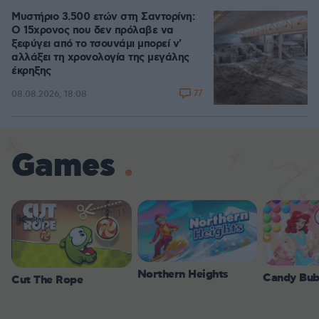
Μυστήριο 3.500 ετών στη Σαντορίνη:
Ο 15χρονος που δεν πρόλαβε να
ξεφύγει από το τσουνάμι μπορεί ν'
αλλάξει τη χρονολογία της μεγάλης
έκρηξης
77
08.08.2026, 18:08
Games
Northern Heights
Candy Bub
Cut The Rope