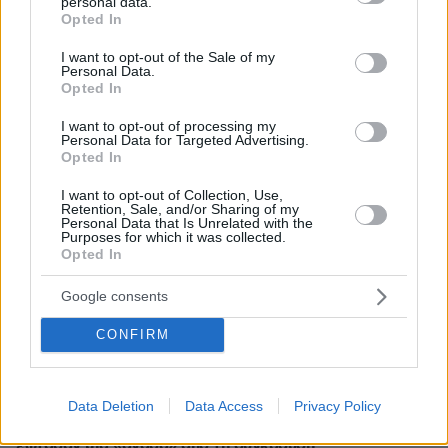
personal data.
grant or deny consent to Google and its third-party tags to
Opted In
use your data for below specified purposes in below Google
consent section.
I want to opt-out of the Sale of my
Personal Data.
ΡΟΗ ΕΙΔΗΣΕΩΝ
Opted In
Ειδήσεις
Δημοφιλή
Σχολιασμένα
I want to opt-out of processing my
Personal Data for Targeted Advertising.
Opted In
ΤΑΣΟΣ ΚΑΡΑΜΗΤΣΟΣ
πριν 2 λεπτά
I want to opt-out of Collection, Use,
Η νέα σεζόν του φθινοπώρου, εκλογές «πρέπει» και
Retention, Sale, and/or Sharing of my
Personal Data that Is Unrelated with the
«δεν πρέπει»
Purposes for which it was collected.
Opted In
πριν 7 λεπτά
ΑΑΔΕ: Αιφνιδιαστικοί έλεγχοι χωρίς τοπικές…
Google consents
γνωριμίες
πριν 19 λεπτά
CONFIRM
Οι συνδυασμοί συστατικών που κάνουν θαύματα στην
περιποίηση της επιδερμίδας
Data Deletion
Data Access
Privacy Policy
πριν 21 λεπτά
Θρίλερ στο αεροδρόμιο του Σίδνεϊ: Airbus και Boeing
έφτασαν μια «ανάσα» από τη σύγκρουση