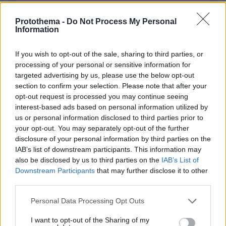
Protothema -
Do Not Process My Personal
Information
ΣΧΌΛΙΟ *
If you wish to opt-out of the sale, sharing to third parties, or
processing of your personal or sensitive information for
targeted advertising by us, please use the below opt-out
section to confirm your selection. Please note that after your
opt-out request is processed you may continue seeing
interest-based ads based on personal information utilized by
us or personal information disclosed to third parties prior to
your opt-out. You may separately opt-out of the further
disclosure of your personal information by third parties on the
Απομένουν
2500
χαρακτήρες
IAB’s list of downstream participants. This information may
also be disclosed by us to third parties on the
IAB’s List of
Downstream Participants
that may further disclose it to other
third parties.
Please note that this website/app uses one or more Google
Personal Data Processing Opt Outs
services and may gather and store information including but
not limited to your visit or usage behaviour. You may click to
I want to opt-out of the Sharing of my
* Υποχρεωτικά πεδία