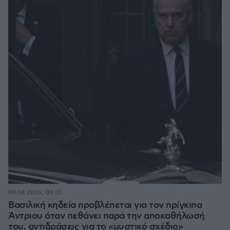
09.08.2026, 08:01
Βασιλική κηδεία προβλέπεται για τον πρίγκιπα
Άντριου όταν πεθάνει παρά την αποκαθήλωσή
του, αντιδράσεις για το «μυστικό σχέδιο»