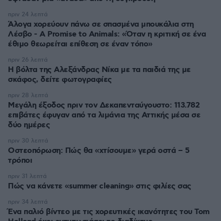
πριν 24 λεπτά
Άλογα χορεύουν πάνω σε σπασμένα μπουκάλια στη
Λέσβο - A Promise to Animals: «Όταν η κριτική σε ένα
έθιμο θεωρείται επίθεση σε έναν τόπο»
πριν 26 λεπτά
Η βόλτα της Αλεξάνδρας Νίκα με τα παιδιά της με
σκάφος, δείτε φωτογραφίες
πριν 28 λεπτά
Μεγάλη έξοδος πριν τον Δεκαπενταύγουστο: 113.782
επιβάτες έφυγαν από τα λιμάνια της Αττικής μέσα σε
δύο ημέρες
πριν 30 λεπτά
Οστεοπόρωση: Πώς θα «χτίσουμε» γερά οστά – 5
τρόποι
πριν 31 λεπτά
Πώς να κάνετε «summer cleaning» στις φιλίες σας
πριν 34 λεπτά
Ένα παλιό βίντεο με τις χορευτικές ικανότητες του Tom