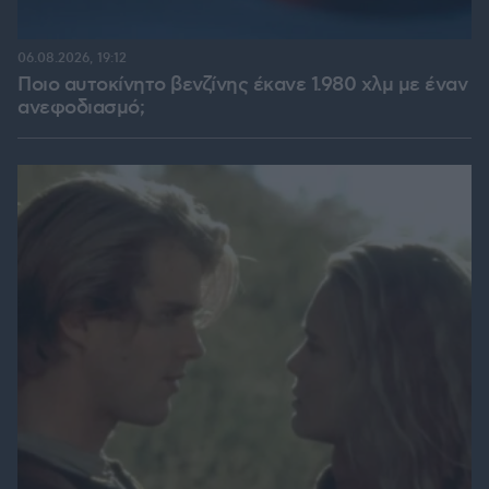
06.08.2026, 19:12
Ποιο αυτοκίνητο βενζίνης έκανε 1.980 χλμ με έναν
ανεφοδιασμό;