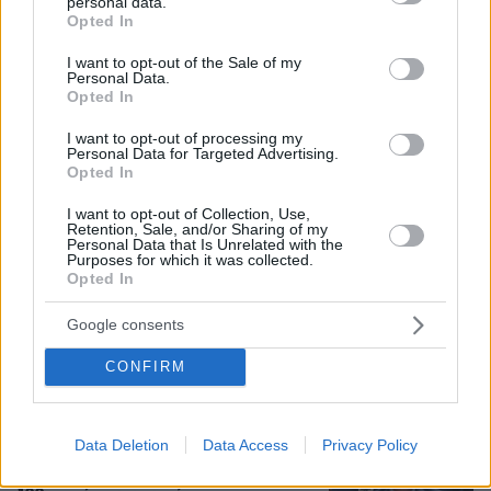
personal data.
grant or deny consent to Google and its third-party tags to
Opted In
use your data for below specified purposes in below Google
Γιατί δεν έσωσα το κουτάβι: Ο
consent section.
I want to opt-out of the Sale of my
ερευνητής που κατέγραφε τη
Personal Data.
συμβίωση του μικρού σκυλιού με
Opted In
αγέλη λύκων εξηγεί γιατί δεν
επενέβη, όταν το είδε άρρωστο
I want to opt-out of processing my
Personal Data for Targeted Advertising.
Opted In
173
06.08.2026, 19:34
I want to opt-out of Collection, Use,
Retention, Sale, and/or Sharing of my
Γιώργος Παράσχος: Χαμογελαστός,
Personal Data that Is Unrelated with the
Purposes for which it was collected.
δίνει τη μάχη του με τον καρκίνο,
Opted In
μπήκε στο νοσοκομείο για νέα
θεραπεία
Google consents
55
06.08.2026, 18:00
CONFIRM
Προϊόν εργαστηρίου ή της φύσης ο
Data Deletion
Data Access
Privacy Policy
κορωνοϊός; Άλλα έλεγε δημόσια ο
Φάουτσι και άλλα ιδιωτικά, αρνήθηκε