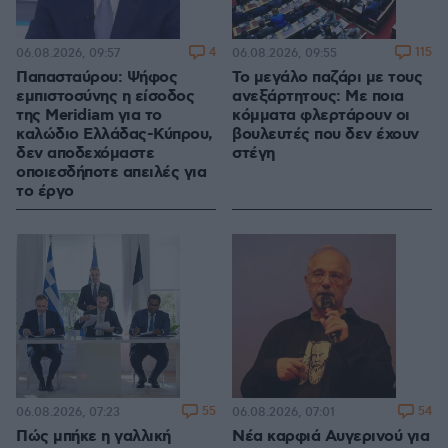
4
115
06.08.2026, 09:57
06.08.2026, 09:55
Παπασταύρου: Ψήφος
Το μεγάλο παζάρι με τους
εμπιστοσύνης η είσοδος
ανεξάρτητους: Με ποια
της Meridiam για το
κόμματα φλερτάρουν οι
καλώδιο Ελλάδας-Κύπρου,
βουλευτές που δεν έχουν
δεν αποδεχόμαστε
στέγη
οποιεσδήποτε απειλές για
το έργο
55
54
06.08.2026, 07:23
06.08.2026, 07:01
Πώς μπήκε η γαλλική
Νέα καρφιά Αυγερινού για