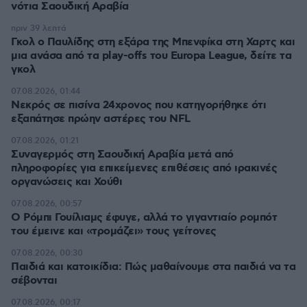
νότια Σαουδική Αραβία
πριν 39 λεπτά
Γκολ ο Παυλίδης στη εξάρα της Μπενφίκα στη Χαρτς και
μια ανάσα από τα play-offs του Europa League, δείτε τα
γκολ
07.08.2026, 01:44
Νεκρός σε πισίνα 24χρονος που κατηγορήθηκε ότι
εξαπάτησε πρώην αστέρες του NFL
07.08.2026, 01:21
Συναγερμός στη Σαουδική Αραβία μετά από
πληροφορίες για επικείμενες επιθέσεις από ιρακινές
οργανώσεις και Χούθι
07.08.2026, 00:57
Ο Ρόμπι Γουίλιαμς έφυγε, αλλά το γιγαντιαίο ρομπότ
του έμεινε και «τρομάζει» τους γείτονες
07.08.2026, 00:30
Παιδιά και κατοικίδια: Πώς μαθαίνουμε στα παιδιά να τα
σέβονται
07.08.2026, 00:17