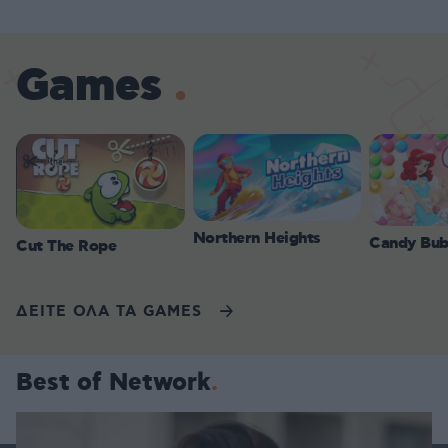
Games
Northern Heights
Candy Bub
Cut The Rope
ΔΕΙΤΕ ΟΛΑ ΤΑ GAMES
Best of Network