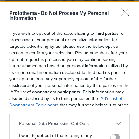
Protothema -
Do Not Process My Personal
Information
If you wish to opt-out of the sale, sharing to third parties, or
processing of your personal or sensitive information for
targeted advertising by us, please use the below opt-out
section to confirm your selection. Please note that after your
opt-out request is processed you may continue seeing
06.08.2026, 21:23
interest-based ads based on personal information utilized by
Πώς έγινε η τραγωδία με την νεκρή μητέρα στα
us or personal information disclosed to third parties prior to
Μάλια: Βούτηξε για να βοηθήσει τη φίλη της και
your opt-out. You may separately opt-out of the further
πνίγηκε, τα παιδιά φώναζαν για βοήθεια
disclosure of your personal information by third parties on the
IAB’s list of downstream participants. This information may
also be disclosed by us to third parties on the
IAB’s List of
Χρίστος Κούγιας: Η προσωπική μου
Downstream Participants
that may further disclose it to other
ζωή δεν μπορεί να είναι αντικείμενο
third parties.
φημών ή σεναρίων που
παρουσιάζονται ως πραγματικά
Please note that this website/app uses one or more Google
γεγονότα
Personal Data Processing Opt Outs
services and may gather and store information including but
2
06.08.2026, 22:24
not limited to your visit or usage behaviour. You may click to
I want to opt-out of the Sharing of my