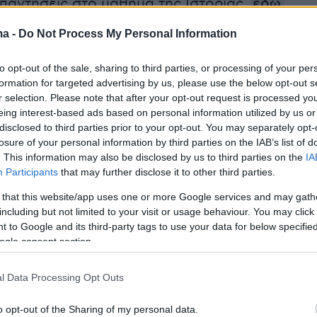
 απαντήσεις στο μάθημα της Ιστορίας,
εδώ
ma -
Do Not Process My Personal Information
 απαντήσεις στο μάθημα της Φυσικής,
εδώ
to opt-out of the sale, sharing to third parties, or processing of your per
formation for targeted advertising by us, please use the below opt-out s
r selection. Please note that after your opt-out request is processed y
απαντήσεις στο μάθημα της Οικονομίας,
εδώ
eing interest-based ads based on personal information utilized by us or
disclosed to third parties prior to your opt-out. You may separately opt-
ικές 2026: Θέματα με έμφαση στη
losure of your personal information by third parties on the IAB’s list of
. This information may also be disclosed by us to third parties on the
IA
 μεθοδολογία και τη σύνθεση -
Participants
that may further disclose it to other third parties.
ένα στην Ιστορία, απαιτητικά στη
 that this website/app uses one or more Google services and may gath
ναμενόμενα στην Οικονομία
including but not limited to your visit or usage behaviour. You may click 
 to Google and its third-party tags to use your data for below specifi
ogle consent section.
l Data Processing Opt Outs
ογία που κινήθηκε σε μεγάλο βαθμό εντός
o opt-out of the Sharing of my personal data.