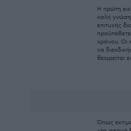
Η πρώτη εικ
καλή γνώση 
επιτυχής δι
προϋπέθετε 
χρόνου. Οι
να διεκδικ
θεωρείται ε
Όπως εκτιμά
«τα φετινά 