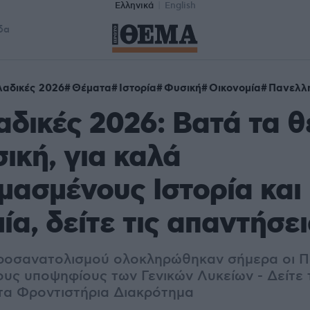
Ελληνικά
English
δα
αδικές 2026
Θέματα
Ιστορία
Φυσική
Οικονομία
Πανελλή
δικές 2026: Βατά τα 
ική, για καλά
μασμένους Ιστορία και
ία, δείτε τις απαντήσει
ροσανατολισμού ολοκληρώθηκαν σήμερα οι Π
ους υποψηφίους των Γενικών Λυκείων - Δείτε 
 τα Φροντιστήρια Διακρότημα