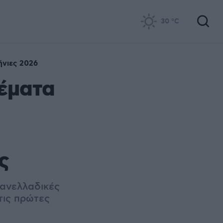
30
°C
νιες 2026
θέματα
ς
ανελλαδικές
τις πρώτες