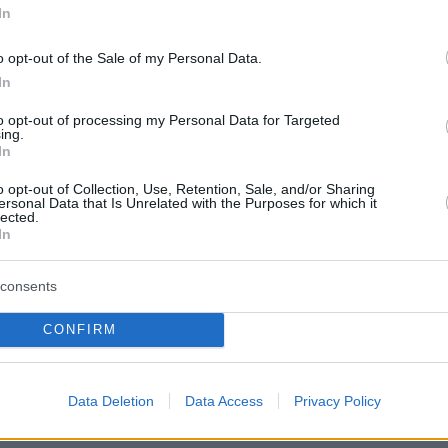
ας ύλης αλλά με σαφείς απαιτήσεις
In
 και συνθετικής σκέψης, εξετάστηκαν σήμερα
οι των Πανελλαδικών Εξετάσεων στα
o opt-out of the Sale of my Personal Data.
In
ς Φυσικής, της Ιστορίας και της Οικονομίας.
to opt-out of processing my Personal Data for Targeted
ing.
κτιμήσεις συγκλίνουν στο ότι τα θέματα δεν
In
αίτερες εκπλήξεις ως προς τις ενότητες που
o opt-out of Collection, Use, Retention, Sale, and/or Sharing
ν, ωστόσο η διαβάθμιση της δυσκολίας ήταν
ersonal Data that Is Unrelated with the Purposes for which it
lected.
ή ανά μάθημα, γεγονός που αναμένεται να
In
αι την τελική κατανομή των βαθμολογιών.
consents
CONFIRM
ίνεται ότι κινήθηκε σε γνώριμο εξεταστικό
 τυπικές ερωτήσεις θεωρίας στο Θέμα Α και
Data Deletion
Data Access
Privacy Policy
ένες ασκήσεις στα επόμενα θέματα.