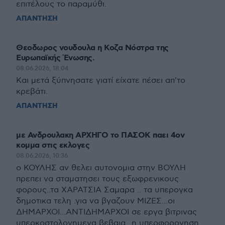
επιτέλους το παραμύθι.
ΑΠΑΝΤΗΣΗ
Θεοδωρος νουδουλα η Κοζα Νόστρα της
Ευρωπαϊκής Ένωσης.
08.06.2026, 18:04
Και μετά ξύπνησατε γιατί είχατε πέσει απ'το
κρεβάτι.
ΑΠΑΝΤΗΣΗ
με Ανδρουλακη ΑΡΧΗΓΟ το ΠΑΣΟΚ παει 4ον
κομμα στις εκλογες
08.06.2026, 10:36
ο ΚΟΥΛΗΣ αν θελει αυτονομια στην ΒΟΥΛΗ
πρεπει να σταματησει τους εξωφρενικους
φορους..τα ΧΑΡΑΤΣΙΑ Σαμαρα .. τα υπερογκα
δημοτικα τελη .για να βγαζουν ΜΙΖΕΣ...οι
ΔΗΜΑΡΧΟΙ...ΑΝΤΙΔΗΜΑΡΧΟΙ σε εργα βιτρινας
υπερκοστολογημενα βεβαια...η υπερφορογηση