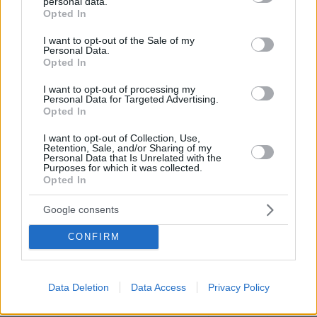
personal data.
grant or deny consent to Google and its third-party tags to
χώρο της αδιευκρίνιστης ψήφου, πράγμα
Opted In
use your data for below specified purposes in below Google
που σημαίνει ότι δυνητικά θα μπορούσαν
consent section.
I want to opt-out of the Sale of my
να αποτελέσουν μία «δεξαμενή» δύο
Personal Data.
Opted In
μονάδων για το κόμμα του Αλέξη Τσίπρα.
Αντίθετα, μόλις ένας στους δέκα
I want to opt-out of processing my
Personal Data for Targeted Advertising.
ψηφοφόρους του ΠΑΣΟΚ στεγάζεται στην
Opted In
ομάδα της αδιευκρίνιστης ψήφου, πράγμα
που αντικειμενικά μειώνει στη μία μονάδα
I want to opt-out of Collection, Use,
Retention, Sale, and/or Sharing of my
τις δυνατότητες σημαντικών εισροών στην
Personal Data that Is Unrelated with the
Purposes for which it was collected.
κάλπη.
Opted In
Google consents
Εχει ενδιαφέρον ότι ένας στους τέσσερις
πολίτες της αδιευκρίνιστης ψήφου
CONFIRM
αυτοτοποθετείται στο Κέντρο, ενώ στη
Δεξιά τοποθετείται το 7,5%, στην
Κεντροδεξιά το 14,1%, στην Κεντροαριστερά
Data Deletion
Data Access
Privacy Policy
το 12,7% και στην Αριστερά το 10,7%, ενώ