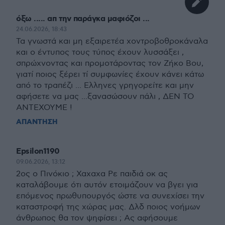
όξω ..... απ την παράγκα μαφιόζοι ...
24.06.2026, 18:43
Τα γνωστά και μη εξαιρετέα χοντροβοθροκάναλα
και ο έντυπος τους τύπος έχουν λυσσάξει ,
σπρώχνοντας και προμοτάροντας τον Ζήκο Βου,
γιατί ποιος ξέρει τί συμφωνίες έχουν κάνει κάτω
από το τραπέζι ... Ελληνες γρηγορείτε και μην
αφήσετε να μας ...ξανασώσουν πάλι , ΔΕΝ ΤΟ
ΑΝΤΕΧΟΥΜΕ !
ΑΠΑΝΤΗΣΗ
Epsilon1190
09.06.2026, 13:12
2ος ο Πινόκιο ; Χαχαχα Ρε παιδιά οκ ας
καταλάβουμε ότι αυτόν ετοιμάζουν να βγει για
επόμενος πρωθυπουργός ώστε να συνεχίσει την
καταστροφή της χώρας μας. Δλδ ποιος νοήμων
άνθρωπος θα τον ψηφίσει ; Ας αφήσουμε