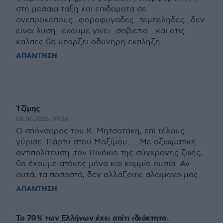
στη μεσαια ταξη και επιδοματα σε
ανεπροκοπους...φοροφυγαδες...τεμπεληδες...δεν
ειναι λυση...εχουμε γινει...σοβιετια....και ατις
καλπες θα υπαρξει οδυνηρη εκπληξη
ΑΠΑΝΤΗΣΗ
Τζίμης
08.06.2026, 09:26
Ο σπόνσορας του Κ. Μητσοτάκη, επί τέλους
γύρισε. Πάρτυ στου Μαξίμου..... Με αξιωματική
αντιπολίτευση ,τον Πινόκιο της σύγχρονης ζωής,
θα έχουμε ατάκες μόνο και καμμία ουσία. Αν
αυτά, τα ποσοστά, δεν αλλάξουν, αλοιμονο μας...
ΑΠΑΝΤΗΣΗ
Το 70% των Ελλήνων έχει σπίτι ιδιόκτητο.