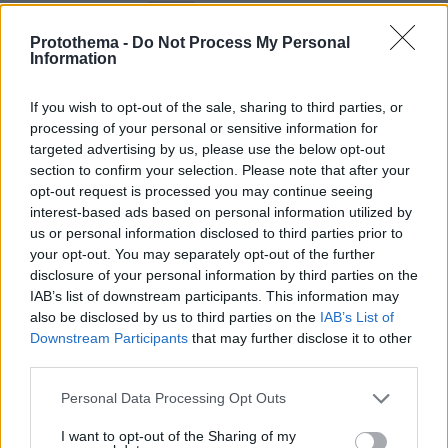
Protothema -
Do Not Process My Personal
Information
If you wish to opt-out of the sale, sharing to third parties, or
processing of your personal or sensitive information for
targeted advertising by us, please use the below opt-out
section to confirm your selection. Please note that after your
opt-out request is processed you may continue seeing
interest-based ads based on personal information utilized by
us or personal information disclosed to third parties prior to
your opt-out. You may separately opt-out of the further
disclosure of your personal information by third parties on the
IAB’s list of downstream participants. This information may
also be disclosed by us to third parties on the
IAB’s List of
Downstream Participants
that may further disclose it to other
third parties.
Please note that this website/app uses one or more Google
Personal Data Processing Opt Outs
Την ίδια στιγμή, σχεδόν ένας στους πέντε
services and may gather and store information including but
ψηφοφόρους του ΣΥΡΙΖΑ παραμένει στον
not limited to your visit or usage behaviour. You may click to
I want to opt-out of the Sharing of my