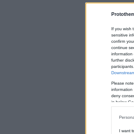
Protothe
If you wish 
sensitive in
confirm you
continue se
information 
further disc
participants
Downstream 
Please note
information 
deny consent
in below Go
Persona
I want t