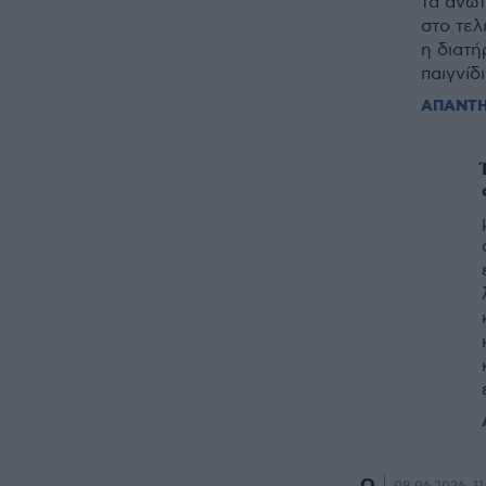
τα ανωτ
στο τελ
η διατ
παιγνίδι
ΑΠΑΝΤ
Q