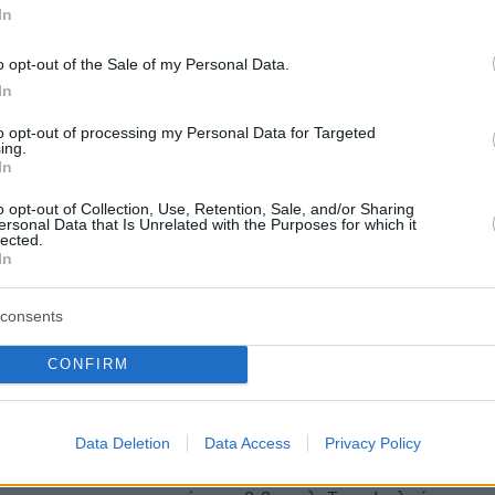
In
o opt-out of the Sale of my Personal Data.
In
ΙΑ
ΠΡΟΣΘΗΚΗ ΣΧΟΛΙΟΥ
(54)
to opt-out of processing my Personal Data for Targeted
ing.
In
o opt-out of Collection, Use, Retention, Sale, and/or Sharing
ersonal Data that Is Unrelated with the Purposes for which it
lected.
, 06:08
In
αιδιά είναι μεγάλα, πολλά λεφτά.Κανείς από αυτούς δεν
 τραυματιστεί πλέον την εθνική την βλέπουν ως αγγαρεία
consents
ίξουμε να τελειώνουμε δεν παίζουν με ψυχή δεν
φανέλα που λέμε
CONFIRM
κεφτείτε λίγο
Data Deletion
Data Access
Privacy Policy
08.06.2026, 12:42
, είχαμε τρία δοκάρια. Τα παιδιά της εθνικής δείξανε ότι