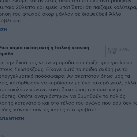
έρω. Ακόμη και αν είχες δίκιο στο ότι όλα ανατραπηκαν
ευταίο 20λεπτο και εμείς υποτίθεται ότι παίξαμε καλύτερα
ήρηση του φτωχού σκορ μάλλον σε διαψεύδει! Άλλο
 έβλεπες...
ΗΣΗ
Έχει καμία σχέση αυτή η Ιταλική νεανική
08.06.2026,
ομάδα
15:18
με την δικιά μας νεανική ομάδα που έριξε τρια γκολάκια
στους Σκωτσέζους; Είχανε αυτά τα παιδιά σχέση με το
επαγγελματικό ποδόσφαιρο; Αν σκεπτόταν όπως μας τα
λες, κατόρθωσαν να κερδίσουν με ένα τυχερό γκολ, αλλά
και επιπλέον κάνανε κακή διαχείριση τον παιχτών με
κάρτες. Οπότε αναγκάστηκαν να θυμηθούν το παλιάς
κοπής κατενάτσιο και στο τέλος του αγώνα που εσύ δεν τ
είδες, κάνανε σαν τις χήρες στο κρεβάτι!
ΑΠΑΝΤΗΣΗ