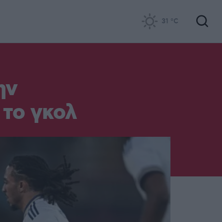
31
°C
ην
 το γκολ