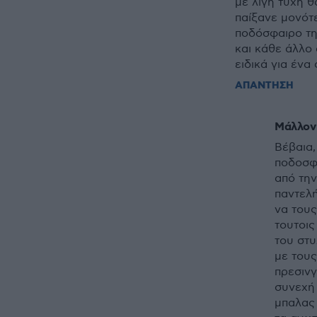
με λίγη τύχη 
παίξανε μονότ
ποδόσφαιρο τη
και κάθε άλλο
ειδικά για ένα 
ΑΠΑΝΤΗΣΗ
Μάλλον 
Βέβαια,
ποδοσφα
από την
παντελή
να τους
τουτοι
του στυ
με τους
πρεσινγ
συνεχή 
μπαλας 