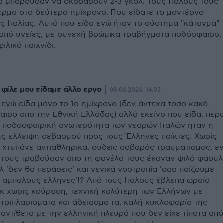
θα μπορουσαν να σκοράρουν 2-3 γκολ. Τους Ιταλούς τους
ερμα στο δεύτερο ημίχρονο. Που είδατε το μοντέρνο
ς Ιταλίας. Αυτό που είδα εγώ ήταν το σύστημα "κάταγμα"
 από υγείες, με συνεχή βρώμικα τραβήγματα ποδόσφαιρο,
φιλικό παιχνίδι.
φίλε μου είδαμε άλλο εργο
08.06.2026, 14:03
 εγώ είδα μόνο το 1ο ημίχρονο (δεν άντεχα τοσο κακό
ιρο απο την Εθνική Ελλάδας) αλλά εκείνο που είδα, πέρ
 ποδοσφαιρική ανωτερότητα των νεαρών Ιταλών ηταν η
ς ελλειψη σεβασμού προς τους Έλληνες παίκτες. Χωρίς
 χτυπάνε αντιαθληρικα, ουδεις σοβαρός τραυματισμος, ε
ς τους τραβούσαν απο τη φανέλα τους έκαναν ψιλό φάουλ
λ 'δεν θα περάσεις' και γενικά νοοτροπία 'ααα παίζουμε
 αμπαλους ελληνες'!? Από τους Ιταλούς έβλεπα ωραίο
κ χωρις κούραση, τεχνική καλύτερη των Ελλήνων με
τριπλαρισματα και άδειασμα τα, καλή κυκλοφορία της
αντίθετα με την ελληνική πλευρά που δεν είχε τίποτα από