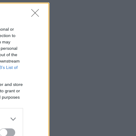
sonal or
ection to
ou may
 personal
out of the
 downstream
B’s List of
er and store
to grant or
ed purposes