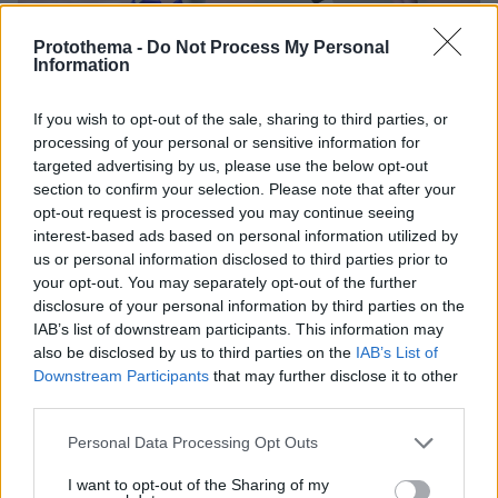
Protothema -
Do Not Process My Personal
Information
10
26.06.2026, 21:24
If you wish to opt-out of the sale, sharing to third parties, or
Ο Μπαντιό η δεύτερη μεταγραφή της νέας εποχής
processing of your personal or sensitive information for
Ομπράντοβιτς: Για τρία χρόνια στον Παναθηναϊκό ο
targeted advertising by us, please use the below opt-out
Σενεγαλέζος
section to confirm your selection. Please note that after your
opt-out request is processed you may continue seeing
Ο Παναθηναϊκός πληρώνει το buy out (1.500.000
interest-based ads based on personal information utilized by
ευρώ) στην Βαλένθια και ως τη Δευτέρα αναμένονται
us or personal information disclosed to third parties prior to
οι επίσημες ανακοινώσεις
your opt-out. You may separately opt-out of the further
disclosure of your personal information by third parties on the
IAB’s list of downstream participants. This information may
also be disclosed by us to third parties on the
IAB’s List of
Downstream Participants
that may further disclose it to other
third parties.
Please note that this website/app uses one or more Google
Personal Data Processing Opt Outs
services and may gather and store information including but
not limited to your visit or usage behaviour. You may click to
I want to opt-out of the Sharing of my