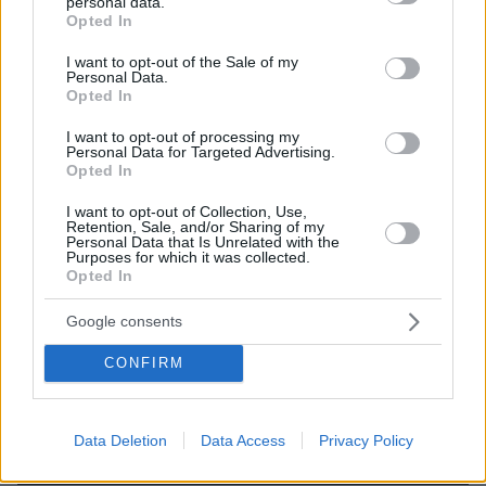
personal data.
grant or deny consent to Google and its third-party tags to
Opted In
use your data for below specified purposes in below Google
consent section.
I want to opt-out of the Sale of my
Personal Data.
Opted In
I want to opt-out of processing my
Personal Data for Targeted Advertising.
Opted In
I want to opt-out of Collection, Use,
Retention, Sale, and/or Sharing of my
Personal Data that Is Unrelated with the
Purposes for which it was collected.
Opted In
16
26.06.2026, 21:14
Google consents
O Γιαννακόπουλος προανήγγειλε με βίντεο από το
Σούνιο και με πρωταγωνιστή τον Φρι την μεταγραφή
CONFIRM
Μπαντιό στον ΠΑΟ, βίντεο
Ο Παναθηναϊκός θα πληρώσει τη Βαλένθια για να
αποκτήσει τον Σενεγαλέζο γκαρντ, ο οποίος θα
Data Deletion
Data Access
Privacy Policy
υπογράψει για τρία χρόνια με τους πράσινους