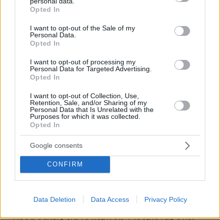
personal data.
grant or deny consent to Google and its third-party tags to
Opted In
use your data for below specified purposes in below Google
consent section.
I want to opt-out of the Sale of my
Personal Data.
Opted In
I want to opt-out of processing my
Personal Data for Targeted Advertising.
Opted In
I want to opt-out of Collection, Use,
Retention, Sale, and/or Sharing of my
Personal Data that Is Unrelated with the
Purposes for which it was collected.
Opted In
Google consents
CONFIRM
Data Deletion
Data Access
Privacy Policy
07.08.2026, 18:22
«Πόσα θέλεις για το κορίτσι;»: Τουρίστας στην