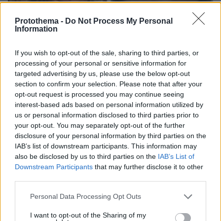
Protothema -
Do Not Process My Personal
Information
If you wish to opt-out of the sale, sharing to third parties, or
processing of your personal or sensitive information for
targeted advertising by us, please use the below opt-out
section to confirm your selection. Please note that after your
opt-out request is processed you may continue seeing
interest-based ads based on personal information utilized by
us or personal information disclosed to third parties prior to
your opt-out. You may separately opt-out of the further
disclosure of your personal information by third parties on the
07.08.2026, 22:54
IAB’s list of downstream participants. This information may
Ο «Δράκος» του Λονδίνου: 40χρονος με
also be disclosed by us to third parties on the
IAB’s List of
προβλήματα όρασης σκότωνε και βίαζε γυναίκες,
Downstream Participants
that may further disclose it to other
η αστυνομία τον είχε συλλάβει και τον άφησε
third parties.
ελεύθερο
Please note that this website/app uses one or more Google
Personal Data Processing Opt Outs
services and may gather and store information including but
not limited to your visit or usage behaviour. You may click to
I want to opt-out of the Sharing of my