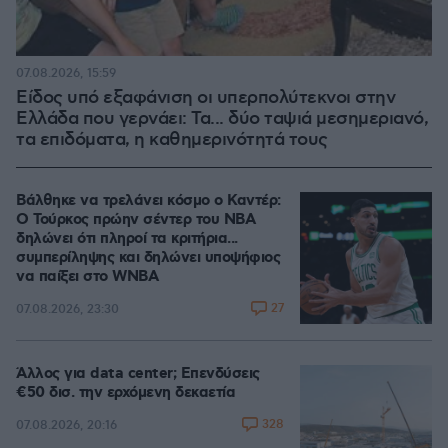
07.08.2026, 15:59
Είδος υπό εξαφάνιση οι υπερπολύτεκνοι στην
Ελλάδα που γερνάει: Τα... δύο ταψιά μεσημεριανό,
τα επιδόματα, η καθημερινότητά τους
Βάλθηκε να τρελάνει κόσμο ο Καντέρ:
Ο Τούρκος πρώην σέντερ του NBA
δηλώνει ότι πληροί τα κριτήρια...
συμπερίληψης και δηλώνει υποψήφιος
να παίξει στο WNBA
27
07.08.2026, 23:30
Άλλος για data center; Επενδύσεις
€50 δισ. την ερχόμενη δεκαετία
328
07.08.2026, 20:16