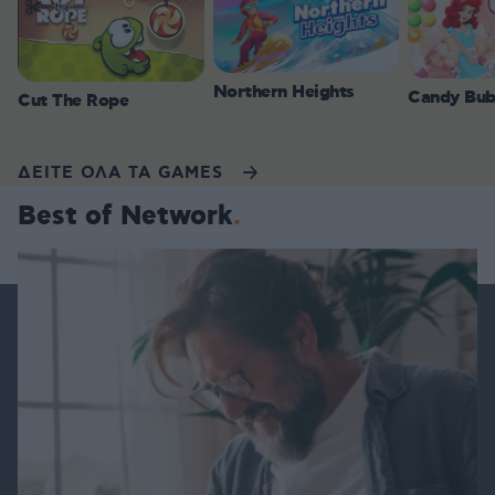
Northern Heights
Candy Bub
Cut The Rope
ΔΕΙΤΕ ΟΛΑ ΤΑ GAMES
Best of Network