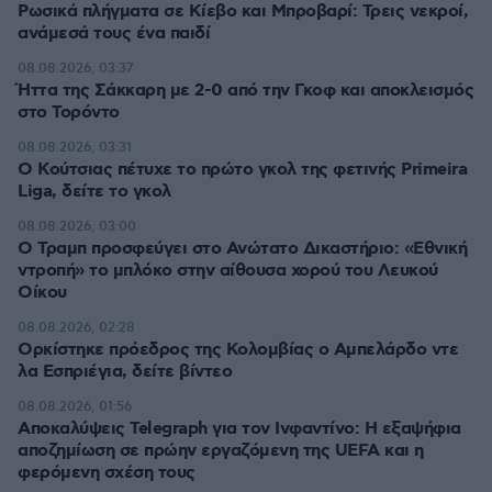
Ρωσικά πλήγματα σε Κίεβο και Μπροβαρί: Τρεις νεκροί,
ανάμεσά τους ένα παιδί
08.08.2026, 03:37
Ήττα της Σάκκαρη με 2-0 από την Γκοφ και αποκλεισμός
στο Τορόντο
08.08.2026, 03:31
Ο Κούτσιας πέτυχε το πρώτο γκολ της φετινής Primeira
Liga, δείτε το γκολ
08.08.2026, 03:00
Ο Τραμπ προσφεύγει στο Ανώτατο Δικαστήριο: «Εθνική
ντροπή» το μπλόκο στην αίθουσα χορού του Λευκού
Οίκου
08.08.2026, 02:28
Ορκίστηκε πρόεδρος της Κολομβίας ο Αμπελάρδο ντε
λα Εσπριέγια, δείτε βίντεο
08.08.2026, 01:56
Αποκαλύψεις Telegraph για τον Ινφαντίνο: Η εξαψήφια
αποζημίωση σε πρώην εργαζόμενη της UEFA και η
φερόμενη σχέση τους