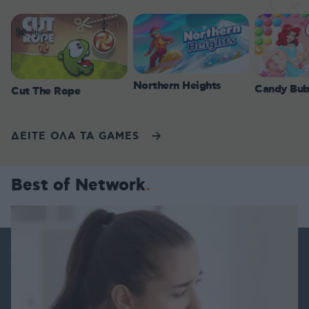
Northern Heights
Candy Bub
Cut The Rope
ΔΕΙΤΕ ΟΛΑ ΤΑ GAMES
Best of Network