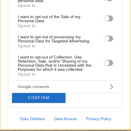
personal data.
grant or deny consent to Google and its third-party tags to
Opted In
4
09.08.2026, 08:01
use your data for below specified purposes in below Google
consent section.
I want to opt-out of the Sale of my
Personal Data.
Opted In
Μυστήριο 3.500 ετών στη Σαντορίνη:
Ο 15χρονος που δεν πρόλαβε να
I want to opt-out of processing my
Personal Data for Targeted Advertising.
ξεφύγει από το τσουνάμι μπορεί ν'
Opted In
αλλάξει τη χρονολογία της μεγάλης
έκρηξης
I want to opt-out of Collection, Use,
Retention, Sale, and/or Sharing of my
75
08.08.2026, 18:08
Personal Data that Is Unrelated with the
Purposes for which it was collected.
Opted In
Πινακίδες κυκλοφορίας με λίγα κλικ: Τι
Google consents
αλλάζει σε παραγγελία, πληρωμή και
έκδοση
CONFIRM
25
09.08.2026, 08:14
Data Deletion
Data Access
Privacy Policy