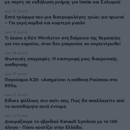
με σορτς σε εκδήλωση μνήμης για Ισαάκ και Σολωμού
πριν 15 λεπτά
Επτά τρόφιμα που μια διατροφολόγος τρώει για πρωινό
– Για γερή καρδιά και κοφτερό μυαλό
πριν 16 λεπτά
Τι έκανε η Κέιτ Μίντλετον στη διάρκεια της θεραπείας
για τον καρκίνο, όταν δεν μπορούσε να συγκεντρωθεί
πριν 16 λεπτά
Φωτεινές επιγραφές: Η επιστροφή μιας διαχρονικής
αισθητικής
πριν 17 λεπτά
Παγκόσμιο Κ20: «Ασημένια» η απίθανη Ρούσσου στα
800μ.
πριν 17 λεπτά
Είδατε ψύλλους στο σπίτι σας; Πώς θα απαλλαγείτε από
τα ανεπιθύμητα αυτά έντομα
πριν 22 λεπτά
Δοκιμάζουμε το υβριδικό Renault Symbioz με τα 160
άλογα - Πόσο κοστίζει στην Ελλάδα;