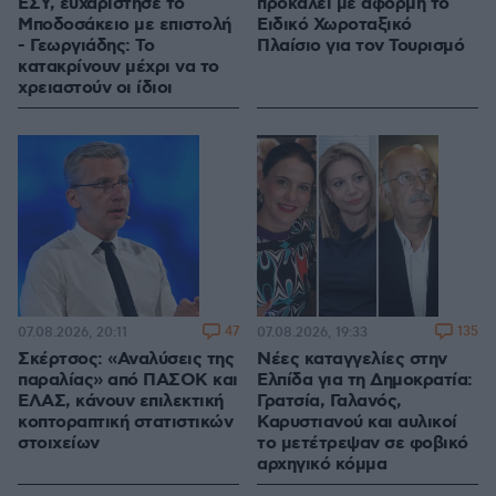
ΕΣΥ, ευχαρίστησε το
προκαλεί με αφορμή το
Μποδοσάκειο με επιστολή
Ειδικό Χωροταξικό
- Γεωργιάδης: Το
Πλαίσιο για τον Τουρισμό
κατακρίνουν μέχρι να το
χρειαστούν οι ίδιοι
47
135
07.08.2026, 20:11
07.08.2026, 19:33
Σκέρτσος: «Αναλύσεις της
Νέες καταγγελίες στην
παραλίας» από ΠΑΣΟΚ και
Ελπίδα για τη Δημοκρατία:
ΕΛΑΣ, κάνουν επιλεκτική
Γρατσία, Γαλανός,
κοπτοραπτική στατιστικών
Καρυστιανού και αυλικοί
στοιχείων
το μετέτρεψαν σε φοβικό
αρχηγικό κόμμα