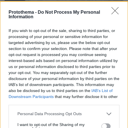
Protothema -
Do Not Process My Personal
Information
08.08.2026, 21:43
Χόρχε Μέσι: Ο εργάτης από το Ροσάριο που πήρε
τον 13χρονο Λιονέλ από το χέρι και άλλαξε την
If you wish to opt-out of the sale, sharing to third parties, or
ιστορία του ποδοσφαίρου με μια υπογραφή σε...
processing of your personal or sensitive information for
χαρτοπετσέτα
targeted advertising by us, please use the below opt-out
section to confirm your selection. Please note that after your
opt-out request is processed you may continue seeing
Εγκαταλείπει το κόμμα Καρυστιανού
interest-based ads based on personal information utilized by
και ο επιχειρηματίας Νίκος
us or personal information disclosed to third parties prior to
Μπρουτζάκης: Καταγγέλλει κλειστή
your opt-out. You may separately opt-out of the further
κάστα, «λένε προδότες και
disclosure of your personal information by third parties on the
πληρωμένους όσους αποχωρούν»
IAB’s list of downstream participants. This information may
also be disclosed by us to third parties on the
IAB’s List of
343
08.08.2026, 18:48
Downstream Participants
that may further disclose it to other
third parties.
Βασιλική κηδεία προβλέπεται για τον
Please note that this website/app uses one or more Google
Personal Data Processing Opt Outs
πρίγκιπα Άντριου όταν πεθάνει παρά
services and may gather and store information including but
την αποκαθήλωσή του, αντιδράσεις
not limited to your visit or usage behaviour. You may click to
I want to opt-out of the Sharing of my
για το «μυστικό σχέδιο»