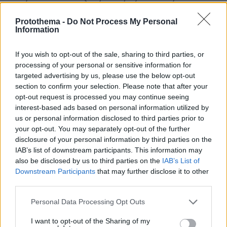
κατά την εισαγγελική αρχή είναι παράνομο,
ενώ κατά τον κ. Τσιάρα είναι νόμιμο και εύλογο
Protothema -
Do Not Process My Personal
Information
καθώς ο παραγωγός κινδύνευε να χάσει
επιδοτήσεις λόγω εργασιών που εκτελούσε η
If you wish to opt-out of the sale, sharing to third parties, or
Περιφέρεια Θεσσαλίας προς αποκατάσταση
processing of your personal or sensitive information for
ζημιών από τον «Daniel.
targeted advertising by us, please use the below opt-out
section to confirm your selection. Please note that after your
Σύμφωνα με τη δικογραφία, ο κ. Τσιάρας
opt-out request is processed you may continue seeing
interest-based ads based on personal information utilized by
«εκμεταλλευόμενος τη βουλευτική του ιδιότητα
us or personal information disclosed to third parties prior to
συμμετείχε σε αξιόποινη πράξη και ζημιά
your opt-out. You may separately opt-out of the further
22.944,27 ευρώ». Από την άλλη πλευρά, η κυρία
disclosure of your personal information by third parties on the
Τυχεροπούλου επικαλείται κανονιστικά κείμενα
IAB’s list of downstream participants. This information may
also be disclosed by us to third parties on the
IAB’s List of
και εγκυκλίους και κατεβάζει τη ζημιά σε
Downstream Participants
that may further disclose it to other
3.145,33 ευρώ
third parties.
Please note that this website/app uses one or more Google
Κατερίνα Παπακώστα
■
. Η περίπτωσή της
Personal Data Processing Opt Outs
services and may gather and store information including but
αναδείχθηκε ως η πιο επιβαρυντική, καθώς της
not limited to your visit or usage behaviour. You may click to
I want to opt-out of the Sharing of my