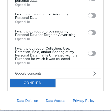
αποδόθηκαν αδικήματα σε βαθμό
personal data.
grant or deny consent to Google and its third-party tags to
Opted In
κακουργήματος. Η εισαγγελική αρχή
use your data for below specified purposes in below Google
consent section.
παραθέτοντας αποσπασματικούς διαλόγους
I want to opt-out of the Sale of my
Personal Data.
εμφάνισε τη βουλευτή να συνομιλεί με τον τότε
Opted In
πρόεδρο του ΟΠΕΚΕΠΕ Δ. Μελά και να του
I want to opt-out of processing my
ζητά να γίνει πλαστογραφία ώστε να πέσει στα
Personal Data for Targeted Advertising.
μαλακά κτηνοτρόφος της περιοχής της, ο
Opted In
οποίος εντοπίστηκε με 12 λιγότερα ζώα από
I want to opt-out of Collection, Use,
όσα αρχικά είχε δηλώσει.
Retention, Sale, and/or Sharing of my
Personal Data that Is Unrelated with the
Purposes for which it was collected.
Opted In
Η εισαγγελική αρχή συμπεραίνει ότι η πράξη
της βουλευτού είχε ως συνέπεια να μην
Google consents
αποκλειστεί ο παραγωγός από το σύστημα
CONFIRM
πληρωμών και να εισπράττει επιδοτήσεις έως
το 2024 ύψους 142.000 ευρώ. Από την άλλη
πλευρά, η κυρία Τυχεροπούλου μελετώντας τα
Data Deletion
Data Access
Privacy Policy
έντυπα ευρημάτων ελέγχων οδηγείται σε
διαφορετικό συμπέρασμα, υποστηρίζοντας ότι