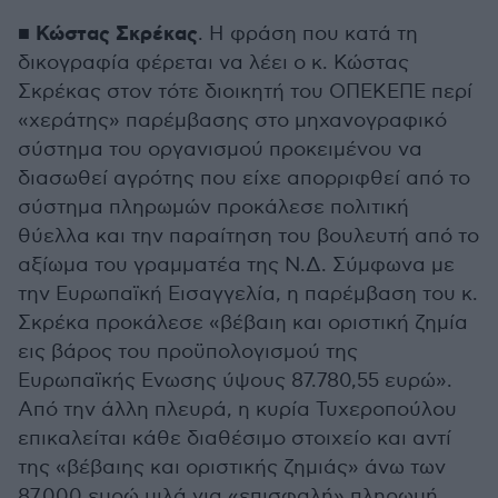
Κώστας Σκρέκας
■
. Η φράση που κατά τη
δικογραφία φέρεται να λέει ο κ. Κώστας
Σκρέκας στον τότε διοικητή του ΟΠΕΚΕΠΕ περί
«χεράτης» παρέμβασης στο μηχανογραφικό
σύστημα του οργανισμού προκειμένου να
διασωθεί αγρότης που είχε απορριφθεί από το
σύστημα πληρωμών προκάλεσε πολιτική
θύελλα και την παραίτηση του βουλευτή από το
αξίωμα του γραμματέα της Ν.Δ. Σύμφωνα με
την Ευρωπαϊκή Εισαγγελία, η παρέμβαση του κ.
Σκρέκα προκάλεσε «βέβαιη και οριστική ζημία
εις βάρος του προϋπολογισμού της
Ευρωπαϊκής Ενωσης ύψους 87.780,55 ευρώ».
Από την άλλη πλευρά, η κυρία Τυχεροπούλου
επικαλείται κάθε διαθέσιμο στοιχείο και αντί
της «βέβαιης και οριστικής ζημιάς» άνω των
87.000 ευρώ μιλά για «επισφαλή» πληρωμή