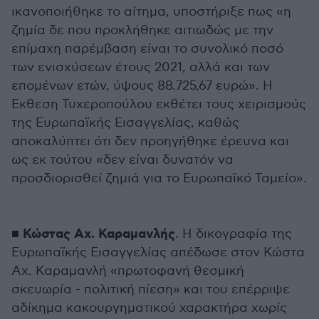
ικανοποιήθηκε το αίτημα, υποστήριξε πως «η
ζημία δε που προκλήθηκε αιτιωδώς με την
επίμαχη παρέμβαση είναι το συνολικό ποσό
των ενισχύσεων έτους 2021, αλλά και των
επομένων ετών, ύψους 88.725,67 ευρώ». H
Εκθεση Τυχεροπούλου εκθέτει τους χειρισμούς
της Ευρωπαϊκής Εισαγγελίας, καθώς
αποκαλύπτει ότι δεν προηγήθηκε έρευνα και
ως εκ τούτου «δεν είναι δυνατόν να
προσδιορισθεί ζημιά για το Ευρωπαϊκό Ταμείο».
Κώστας Αχ. Καραμανλής
■
. Η δικογραφία της
Ευρωπαϊκής Εισαγγελίας απέδωσε στον Κώστα
Αχ. Καραμανλή «πρωτοφανή θεσμική
σκευωρία - πολιτική πίεση» και του επέρριψε
αδίκημα κακουργηματικού χαρακτήρα χωρίς