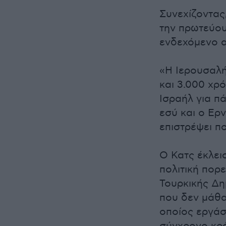
Συνεχίζοντας
την πρωτεύου
ενδεχόμενο α
«Η Ιερουσαλή
και 3.000 χρό
Ισραήλ για π
εσύ και ο Ερ
επιστρέψει πο
Ο Κατς έκλει
πολιτική πορε
Τουρκικής Δη
που δεν μάθα
οποίος εργάσ