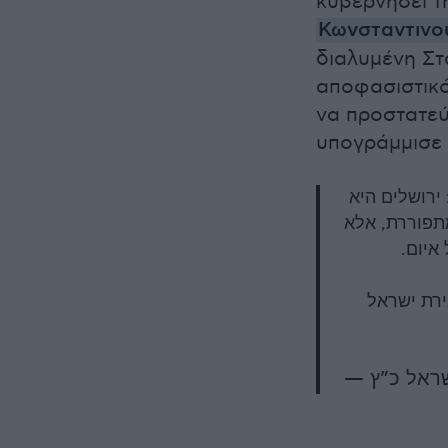
κυβερνήσει τ
Κωνσταντιν
διαλυμένη Στ
αποφασιστικό
να προστατεύ
υπογράμμισε 
ירושלים היא
מתפוררת, אלא
 איום
תוסיף להיות בירת ישראל