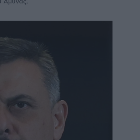
ύ Άμυνας,