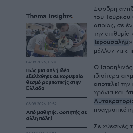
Σφοδρή αντίδ
Thema Insights
του Τούρκου 
οποίος, σε έ
την επιθυμία 
Ιερουσαλήμ
»
μέλλον να επ
04.08.2026, 11:20
Ο Ισραηλινό
Πώς μια απλή ιδέα
ιδιαίτερα αιχ
εξελίχθηκε σε κορυφαίο
θεσμό ρομποτικής στην
αποτελεί την
Ελλάδα
χρόνια και ό
Αυτοκρατορί
06.08.2026, 10:52
πραγματικότη
Από μαθητής, φοιτητής σε
άλλη πόλη!
Σε χθεσινές τ