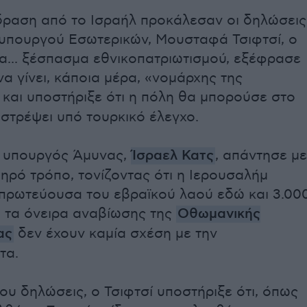
ραση από το Ισραήλ προκάλεσαν οι δηλώσεις
υπουργού Εσωτερικών, Μουσταφά Τσιφτσί, ο
να... ξέσπασμα εθνικοπατριωτισμού, εξέφρασε
να γίνει, κάποια μέρα, «νομάρχης της
 και υποστήριξε ότι η πόλη θα μπορούσε στο
ιστρέψει υπό τουρκικό έλεγχο.
ς υπουργός Άμυνας,
Ίσραελ Κατς
, απάντησε με
μηρό τρόπο, τονίζοντας ότι η Ιερουσαλήμ
 πρωτεύουσα του εβραϊκού λαού εδώ και 3.00
τι τα όνειρα αναβίωσης της
Οθωμανικής
ας
δεν έχουν καμία σχέση με την
τα.
ου δηλώσεις, ο Τσιφτσί υποστήριξε ότι, όπως