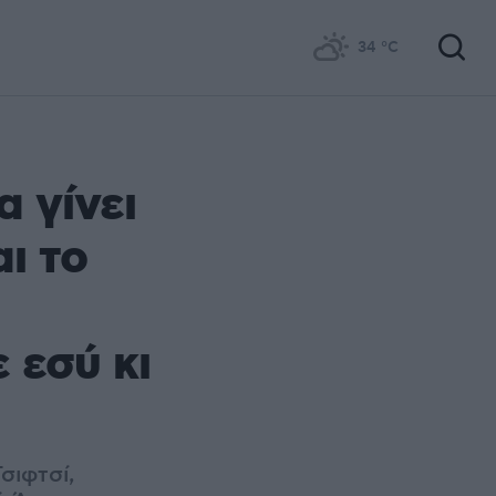
34
°C
 γίνει
ι το
 εσύ κι
σιφτσί,