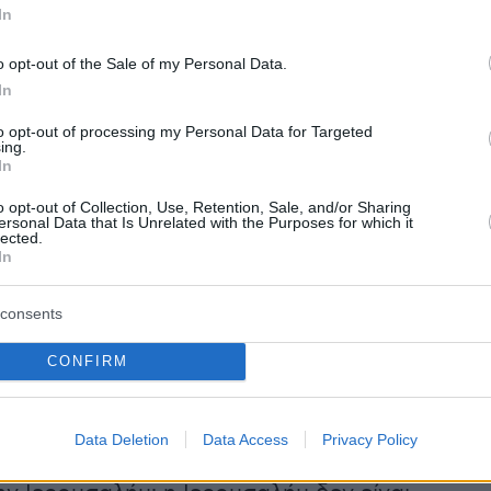
rihî çıkış:
In
a, 1 gün de olsa, Kudüs Valiliği’ni nasip et!”
o opt-out of the Sale of my Personal Data.
In
güzel!
@mustafaciftcitr
#kudüs
to opt-out of processing my Personal Data for Targeted
r.com/lsCnbGCL6Z
ing.
In
plan (@yenisafakwriter)
June 6, 2026
o opt-out of Collection, Use, Retention, Sale, and/or Sharing
ersonal Data that Is Unrelated with the Purposes for which it
lected.
In
αυτές προκάλεσαν την αντίδραση του
consents
πουργού Άμυνας, ο οποίος απάντησε
CONFIRM
ον Τούρκο υπουργό, μέσω Χ, με μια ιδιαίτερα
οίνωση.
Data Deletion
Data Access
Privacy Policy
ύρκο υπουργό που απειλεί και ονειρεύεται να