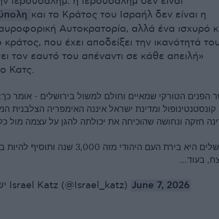
ην Ιερουσαλήμ: η Ιερουσαλήμ δεν είναι
ούπολη
και το Κράτος του Ισραήλ δεν είναι η
αυροφορική Αυτοκρατορία, αλλά ένα ισχυρό κ
 κράτος, που έχει αποδείξει την ικανότητά το
ει τον εαυτό του απέναντι σε κάθε απειλή»
ο Κατς.
 הפנים הטורקי שמאיים וחולם למשול בירושלים - אומר כך: 
קונסטנטינופול ומדינת ישראל איננה האימפריה הצלבנית ה
ינה חזקה ונחושה שהוכיחה את יכולתה להגן על עצמה מול כל
ירושלים היא בירת העם היהודי מזה 3,000 שנה ו
צח, בעוד
— ישראל כ”ץ Israel Katz (@Israel_katz)
June 7, 2026