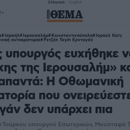
Ελληνικά
English
δα
α
Ισραήλ
Ιερουσαλήμ
Κωνσταντινούπολη
Ισραελ Κατς
νική αυτοκρατορία
Ρετζέπ Ταγίπ Ερντογάν
 υπουργός ευχήθηκε να
ης της Ιερουσαλήμ» κα
 απαντά: Η Οθωμανική
τορία που ονειρεύεστε
γάν δεν υπάρχει πια
υ
Τούρκου υπουργού Εσωτερικών, Μουσταφά Τ