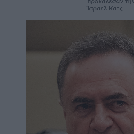
προκάλεσαν την
Ίσραελ Κατς