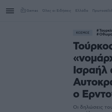
Games
Όλες οι Ειδήσεις
Ελλάδα
Πρωτοσέλι
Τουρκί
ΚΟΣΜΟΣ
Οθωμα
Τούρκος
«νομάρχ
Ισραήλ
Αυτοκρα
ο Ερντο
Οι δηλώσεις το