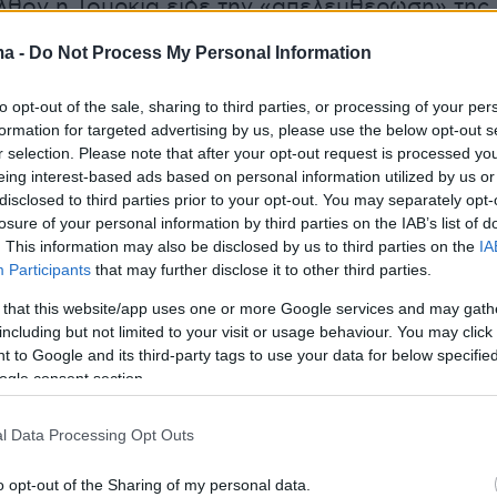
λθόν η Τουρκία είδε την «απελευθέρωση» της
υ Χαλεπίου και του Καραμπάχ, έτσι θα
ma -
Do Not Process My Personal Information
δει και την «απελευθέρωση της Ιερουσαλήμ, 
υ Θεού». Αλλά δεν έμεινε εκεί: «Θεέ μου,
to opt-out of the sale, sharing to third parties, or processing of your per
α μέρα να γίνω νομάρχης της Ιερουσαλήμ, έστ
formation for targeted advertising by us, please use the below opt-out s
r selection. Please note that after your opt-out request is processed y
μέρα» συνέχισε.
eing interest-based ads based on personal information utilized by us or
disclosed to third parties prior to your opt-out. You may separately opt-
ουργός επέμεινε, μάλιστα, ότι η Ιερουσαλήμ 
losure of your personal information by third parties on the IAB’s list of
. This information may also be disclosed by us to third parties on the
IA
οια στιγμή να επιστρέψει υπό τουρκική
Participants
that may further disclose it to other third parties.
ιστεύω ότι ο Θεός θα μας δείξει αυτές τις
 that this website/app uses one or more Google services and may gath
 και στο παρελθόν, αυτά τα μέρη θα γίνουν
including but not limited to your visit or usage behaviour. You may click 
ς, θα βρεθούν ξανά υπό τη δική μας κυριαρχία
 to Google and its third-party tags to use your data for below specifi
χό μας, διότι έχουμε έναν πρόεδρο παγκόσμιας
ogle consent section.
πως ο
Ρετζέπ Ταγίπ Ερντογάν
» ανέφερε.
l Data Processing Opt Outs
ın yerine dönen İçişleri Bakanımız Sayın Mustafa
o opt-out of the Sharing of my personal data.