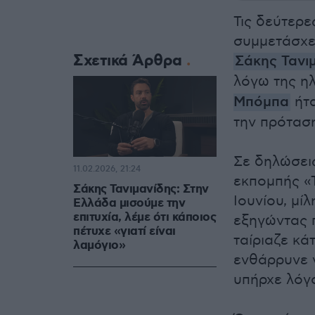
Τις δεύτερε
συμμετάσχε
Σχετικά Άρθρα
Σάκης Τανι
λόγω της ηλ
Μπόμπα
ήτα
την πρότασ
Σε δηλώσει
11.02.2026, 21:24
εκπομπής «
Σάκης Τανιμανίδης: Στην
Ιουνίου, μί
Ελλάδα μισούμε την
επιτυχία, λέμε ότι κάποιος
εξηγώντας π
πέτυχε «γιατί είναι
ταίριαζε κά
λαμόγιο»
ενθάρρυνε ν
υπήρχε λόγο