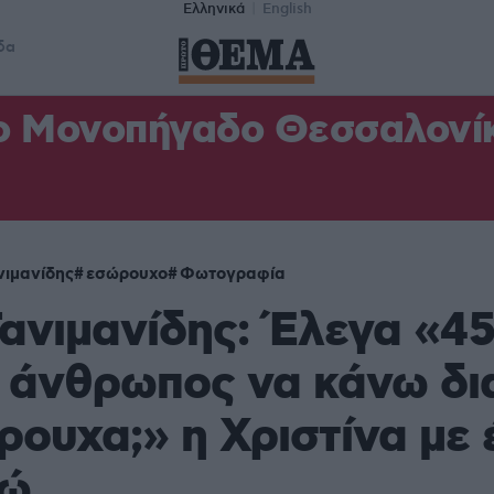
Ελληνικά
English
δα
ο Μονοπήγαδο Θεσσαλονίκη
νιμανίδης
εσώρουχο
Φωτογραφία
ανιμανίδης: Έλεγα «4
 άνθρωπος να κάνω δι
ρουχα;» η Χριστίνα με 
τώ