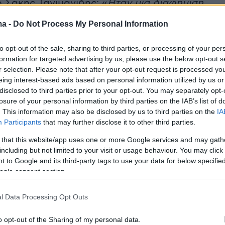
ο Σάκης Τανιμανίδης:
«
Ήταν μία διαφήμιση,
ναι και τα βρακιά. Η Χριστίνα με έπεισε να
ma -
Do Not Process My Personal Information
ω, εγώ ήμουν έτοιμος να πω όχι, γιατί εγώ
χρονών άνθρωπος να κάνω διαφήμιση για
to opt-out of the sale, sharing to third parties, or processing of your per
και μου λέει "είναι δυνατόν; Οπωσδήποτε εσύ
formation for targeted advertising by us, please use the below opt-out s
r selection. Please note that after your opt-out request is processed y
ο κάνεις" και λέω "εντάξει θα το κάνω
"».
eing interest-based ads based on personal information utilized by us or
disclosed to third parties prior to your opt-out. You may separately opt-
ντεο
losure of your personal information by third parties on the IAB’s list of
. This information may also be disclosed by us to third parties on the
IA
Participants
that may further disclose it to other third parties.
 that this website/app uses one or more Google services and may gath
including but not limited to your visit or usage behaviour. You may click 
 to Google and its third-party tags to use your data for below specifi
ogle consent section.
l Data Processing Opt Outs
o opt-out of the Sharing of my personal data.