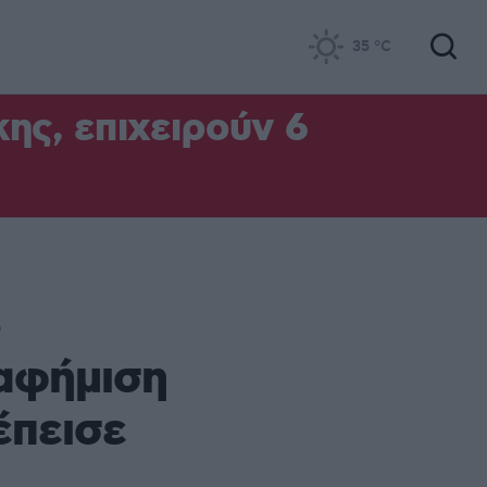
35
°C
ς, επιχειρούν 6
5
αφήμιση
έπεισε