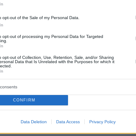
In
o opt-out of the Sale of my Personal Data.
η που έκανε ο παρουσιαστής στις 14 Μαΐου
In
ικό του λογαριασμό στο Instagram, έδειξε
 τις φωτογραφίες του από την καμπάνια για
to opt-out of processing my Personal Data for Targeted
ing.
σημειώνοντας χαρακτηριστικά: «
45 χρόνια
In
α να μου κάνουν πρόταση να διαφημίσω
o opt-out of Collection, Use, Retention, Sale, and/or Sharing
πότε είπα ναι
».
ersonal Data that Is Unrelated with the Purposes for which it
lected.
In
ανάρτησή του
consents
CONFIRM
Data Deletion
Data Access
Privacy Policy