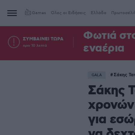
Games
Όλες οι Ειδήσεις
Ελλάδα
Πρωτοσέλι
Φωτιά στ
ΣΥΜΒΑΙΝΕΙ ΤΩΡΑ
εναέρια
πριν 10 λεπτά
Σάκης Τα
GALA
Σάκης Τ
χρονών
για εσώ
να δεχ