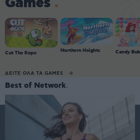
Games
Northern Heights
Candy Bub
Cut The Rope
ΔΕΙΤΕ ΟΛΑ ΤΑ GAMES
Best of Network