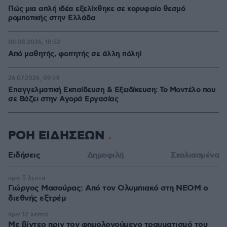
Πώς μια απλή ιδέα εξελίχθηκε σε κορυφαίο θεσμό
ρομποτικής στην Ελλάδα
06.08.2026, 10:52
Από μαθητής, φοιτητής σε άλλη πόλη!
26.07.2026, 09:54
Επαγγελματική Εκπαίδευση & Εξειδίκευση: Το Mοντέλο που
σε Bάζει στην Aγορά Eργασίας
ΡΟΗ ΕΙΔΗΣΕΩΝ
Ειδήσεις
Δημοφιλή
Σχολιασμένα
πριν 5 λεπτά
Γιώργος Μασούρας: Από τον Ολυμπιακό στη ΝΕΟΜ ο
διεθνής εξτρέμ
πριν 12 λεπτά
Με βίντεο πριν τον φημολογούμενο τραυματισμό του