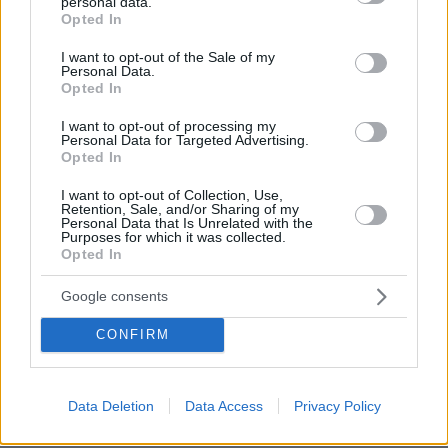
personal data.
grant or deny consent to Google and its third-party tags to
Opted In
use your data for below specified purposes in below Google
consent section.
I want to opt-out of the Sale of my
Personal Data.
Opted In
I want to opt-out of processing my
Personal Data for Targeted Advertising.
Opted In
I want to opt-out of Collection, Use,
Retention, Sale, and/or Sharing of my
Personal Data that Is Unrelated with the
Purposes for which it was collected.
Opted In
Google consents
Loaded
:
CONFIRM
100.00%
09.08.2026, 14:15
Η Πολιτική Αεροπορία διαπίστωσε κενό στον νόμο
όταν ένας... απίθανος τύπος προσγείωσε το
Data Deletion
Data Access
Privacy Policy
ελικόπτερό του στο Σαρακήνικο με εκατοντάδες
λουόμενους - Παρέμβαση Εισαγγελέα