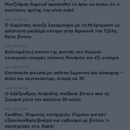
Μοτζτάμπα Χαμενεΐ προσπαθεί το Ιράν να πείσει ότι ο
ανώτατος ηγέτης του είναι καλά
πριν 15 λεπτά
Ο Καρέτσας άνοιξε λογαριασμό με τη Ντόρτμουντ με
απίστευτη γκολάρα κόντρα στην Άρσεναλ του Τζόλη,
δείτε βίντεο
πριν 20 λεπτά
Βελτιωμένη η εικόνα της φωτιάς στο Κορωπί,
επιχειρούν ισχυρές επίγειες δυνάμεις και έξι εναέρια
πριν 24 λεπτά
Κοτόπουλο piccata με σάλτσα λεμονιού και κάππαρης –
Απλό και πεντανόστιμο, έτοιμο σε 25′
πριν 24 λεπτά
Ο Αλέξανδρος Κοψιάλης ανέβασε βίντεο από τη
ζυγαριά μετά την απώλεια 30 κιλών
πριν 30 λεπτά
Σκιάθος: 15χρονος κατήγγειλε 17χρονο για κατ'
εξακολούθηση βιασμό και εκβιασμό με βίντεο, τι
περιέγραψε στις Αρχές