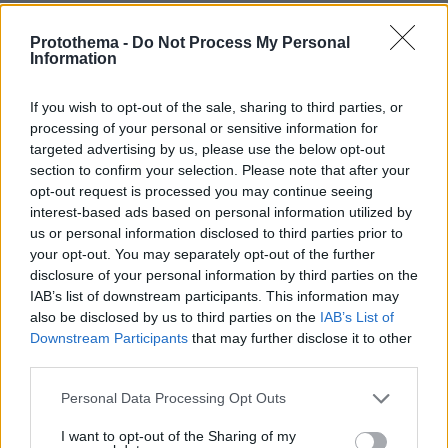
πριν 30 λεπτά
Απατεώνας άρπαξε 400.000 ευρώ και κοσμήματα από
Protothema -
Do Not Process My Personal
ηλικιωμένη στη Βοιωτία
Information
πριν 34 λεπτά
If you wish to opt-out of the sale, sharing to third parties, or
Πάργα: Εκεί που η ηπειρωτική Ελλάδα μοιάζει με νησί
processing of your personal or sensitive information for
πριν 35 λεπτά
targeted advertising by us, please use the below opt-out
Το πιο συχνό λάθος όταν ψωνίζουμε τρόφιμα το
section to confirm your selection. Please note that after your
καλοκαίρι – Και πώς να το αποφύγουμε
opt-out request is processed you may continue seeing
interest-based ads based on personal information utilized by
us or personal information disclosed to third parties prior to
ΔΕΙΤΕ ΟΛΕΣ ΤΙΣ ΕΙΔΗΣΕΙΣ
your opt-out. You may separately opt-out of the further
disclosure of your personal information by third parties on the
IAB’s list of downstream participants. This information may
also be disclosed by us to third parties on the
IAB’s List of
ΤΑ ΠΙΟ ΔΗΜΟΦΙΛΗ
Downstream Participants
that may further disclose it to other
third parties.
Please note that this website/app uses one or more Google
Personal Data Processing Opt Outs
services and may gather and store information including but
not limited to your visit or usage behaviour. You may click to
I want to opt-out of the Sharing of my