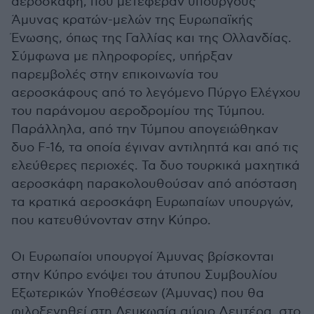
αεροσκάφη, που μετέφεραν υπουργούς
Άμυνας κρατών-μελών της Ευρωπαϊκής
Ένωσης, όπως της Γαλλίας και της Ολλανδίας.
Σύμφωνα με πληροφορίες, υπήρξαν
παρεμβολές στην επικοινωνία του
αεροσκάφους από το λεγόμενο Πύργο Ελέγχου
του παράνομου αεροδρομίου της Τύμπου.
Παράλληλα, από την Τύμπου απογειώθηκαν
δυο F-16, τα οποία έγιναν αντιληπτά και από τις
ελεύθερες περιοχές. Τα δυο τουρκικά μαχητικά
αεροσκάφη παρακολουθούσαν από απόσταση
τα κρατικά αεροσκάφη Ευρωπαίων υπουργών,
που κατευθύνονταν στην Κύπρο.
Οι Ευρωπαίοι υπουργοί Άμυνας βρίσκονται
στην Κύπρο ενόψει του άτυπου Συμβουλίου
Εξωτερικών Υποθέσεων (Άμυνας) που θα
φιλοξενηθεί στη Λευκωσία αύριο Δευτέρα, στο