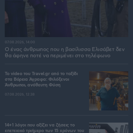
07.08.2026, 14:00
Ο ένας άνθρωπος που η βασίλισσα Ελισάβετ δεν
θα άφηνε ποτέ να περιμένει στο τηλέφωνο
To video του Travel.gr από το ταξίδι
στα Βόρεια Άγραφα: Φιλόξενοι
Άνθρωποι, ανόθευτη Φύση
07.08.2026, 12:38
14+1 λόγοι που αξίζει να ζήσεις το
επετειακό τριήμερο των 15 χρόνων του