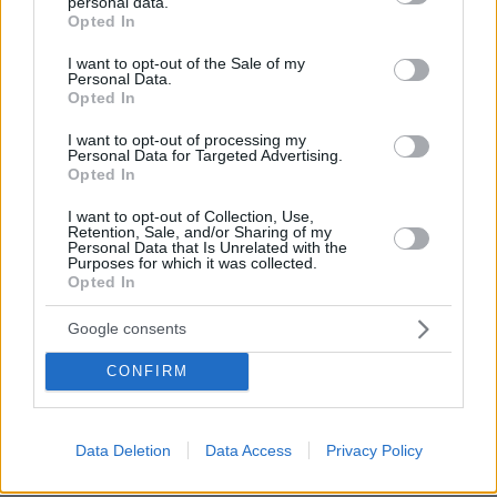
συμπερίληψης και δηλώνει υποψήφιος
personal data.
grant or deny consent to Google and its third-party tags to
Opted In
να παίξει στο WNBA
use your data for below specified purposes in below Google
consent section.
10
07.08.2026, 23:30
I want to opt-out of the Sale of my
Personal Data.
Opted In
Ο «Δράκος» του Λονδίνου: 40χρονος
I want to opt-out of processing my
με προβλήματα όρασης σκότωνε και
Personal Data for Targeted Advertising.
βίαζε γυναίκες, η αστυνομία τον είχε
Opted In
συλλάβει και τον άφησε ελεύθερο
I want to opt-out of Collection, Use,
31
07.08.2026, 22:54
Retention, Sale, and/or Sharing of my
Personal Data that Is Unrelated with the
Purposes for which it was collected.
Opted In
Άλλος για data center; Επενδύσεις
Google consents
€50 δισ. την ερχόμενη δεκαετία
CONFIRM
288
07.08.2026, 20:16
Data Deletion
Data Access
Privacy Policy