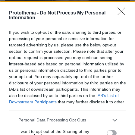
Protothema -
Do Not Process My Personal
Information
If you wish to opt-out of the sale, sharing to third parties, or
processing of your personal or sensitive information for
targeted advertising by us, please use the below opt-out
section to confirm your selection. Please note that after your
opt-out request is processed you may continue seeing
interest-based ads based on personal information utilized by
us or personal information disclosed to third parties prior to
your opt-out. You may separately opt-out of the further
07.08.2026, 22:23
disclosure of your personal information by third parties on the
Η Λίλα Μπακλέση έφερε στον κόσμο το πρώτο
IAB’s list of downstream participants. This information may
της παιδί, δείτε την ανάρτηση του συντρόφου της
also be disclosed by us to third parties on the
IAB’s List of
περί... λαού και εξουσίας
Downstream Participants
that may further disclose it to other
third parties.
Βάλθηκε να τρελάνει κόσμο ο Καντέρ:
Please note that this website/app uses one or more Google
Personal Data Processing Opt Outs
Ο Τούρκος πρώην σέντερ του NBA
services and may gather and store information including but
δηλώνει ότι πληροί τα κριτήρια...
not limited to your visit or usage behaviour. You may click to
I want to opt-out of the Sharing of my