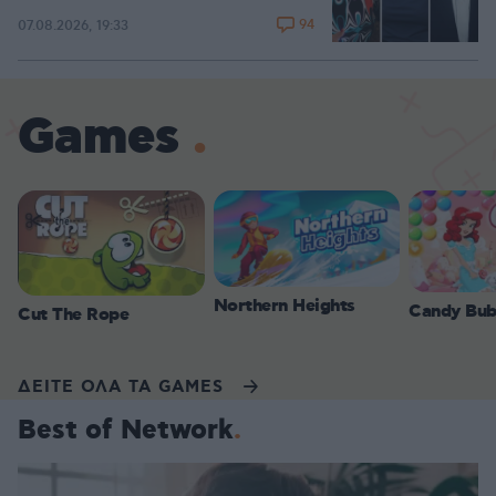
94
07.08.2026, 19:33
Games
Northern Heights
Candy Bub
Cut The Rope
ΔΕΙΤΕ ΟΛΑ ΤΑ GAMES
Best of Network