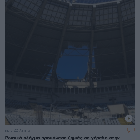
1
πριν 22 λεπτά
Ρωσικό πλήγμα προκάλεσε ζημιές σε γήπεδο στην