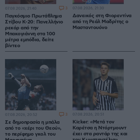
3
07.08.2026, 21:30
07.08.2026, 21:40
Δανεικός στη Φιορεντίνα
Παγκόσμιο Πρωτάθλημα
από τη Ρεάλ Μαδρίτης ο
Στίβου Κ-20: Πανελλήνιο
Μασταντουόνο
ρεκόρ από την
Μπακογιάννη στα 100
μέτρα εμπόδια, δείτε
βίντεο
3
07.08.2026, 20:51
07.08.2026, 20:52
Kicker: «Μετά τον
Σε δημοπρασία η μπάλα
Καρέτσα η Ντόρτμουντ
από το «χέρι του Θεού»,
έχει στα ραντάρ της και
το περίφημο γκολ του
τον Κωνσταντέλια»