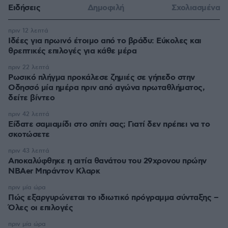
Ειδήσεις
Δημοφιλή
Σχολιασμένα
πριν 12 λεπτά
Ιδέες για πρωινό έτοιμο από το βράδυ: Εύκολες και
θρεπτικές επιλογές για κάθε μέρα
πριν 22 λεπτά
Ρωσικό πλήγμα προκάλεσε ζημιές σε γήπεδο στην
Οδησσό μία ημέρα πριν από αγώνα πρωταθλήματος,
δείτε βίντεο
πριν 42 λεπτά
Είδατε σαμιαμίδι στο σπίτι σας; Γιατί δεν πρέπει να το
σκοτώσετε
πριν 43 λεπτά
Αποκαλύφθηκε η αιτία θανάτου του 29χρονου πρώην
NBAer Μπράντον Κλαρκ
πριν μία ώρα
Πώς εξαργυρώνεται το ιδιωτικό πρόγραμμα σύνταξης –
Όλες οι επιλογές
πριν μία ώρα