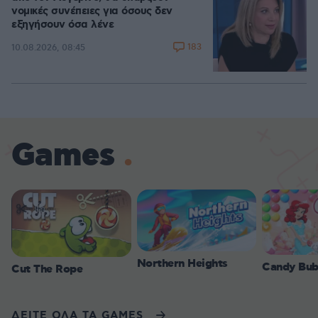
νομικές συνέπειες για όσους δεν
εξηγήσουν όσα λένε
183
10.08.2026, 08:45
Games
Northern Heights
Candy Bub
Cut The Rope
ΔΕΙΤΕ ΟΛΑ ΤΑ GAMES