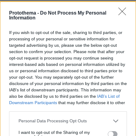
ΔΕΙΤΕ ΟΛΕΣ ΤΙΣ ΕΙΔΗΣΕΙΣ
Protothema -
Do Not Process My Personal
Information
ΤΑ ΠΙΟ ΔΗΜΟΦΙΛΗ
If you wish to opt-out of the sale, sharing to third parties, or
processing of your personal or sensitive information for
targeted advertising by us, please use the below opt-out
section to confirm your selection. Please note that after your
opt-out request is processed you may continue seeing
interest-based ads based on personal information utilized by
us or personal information disclosed to third parties prior to
your opt-out. You may separately opt-out of the further
disclosure of your personal information by third parties on the
IAB’s list of downstream participants. This information may
also be disclosed by us to third parties on the
IAB’s List of
Downstream Participants
that may further disclose it to other
third parties.
Please note that this website/app uses one or more Google
Personal Data Processing Opt Outs
services and may gather and store information including but
not limited to your visit or usage behaviour. You may click to
I want to opt-out of the Sharing of my