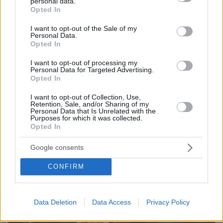
personal data.
grant or deny consent to Google and its third-party tags to
Opted In
use your data for below specified purposes in below Google
consent section.
I want to opt-out of the Sale of my
Personal Data.
Opted In
10.08.2026, 11:37
I want to opt-out of processing my
Personal Data for Targeted Advertising.
Forbes: Οι καλύτεροι προορισμοί στον κόσμο για
Opted In
να ζήσεις μετά την σύνταξη, ανάμεσά τους και
τέσσερις πόλεις της Ελλάδας
I want to opt-out of Collection, Use,
Retention, Sale, and/or Sharing of my
Personal Data that Is Unrelated with the
Purposes for which it was collected.
Opted In
Google consents
CONFIRM
Data Deletion
Data Access
Privacy Policy