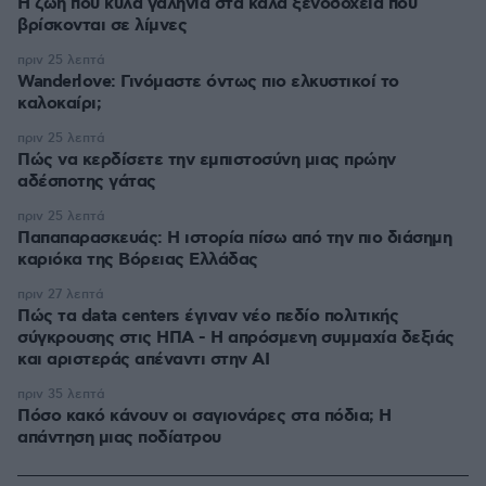
Η ζωή που κυλά γαλήνια στα καλά ξενοδοχεία που
βρίσκονται σε λίμνες
πριν 25 λεπτά
Wanderlove: Γινόμαστε όντως πιο ελκυστικοί το
καλοκαίρι;
πριν 25 λεπτά
Πώς να κερδίσετε την εμπιστοσύνη μιας πρώην
αδέσποτης γάτας
πριν 25 λεπτά
Παπαπαρασκευάς: Η ιστορία πίσω από την πιο διάσημη
καριόκα της Βόρειας Ελλάδας
πριν 27 λεπτά
Πώς τα data centers έγιναν νέο πεδίο πολιτικής
σύγκρουσης στις ΗΠΑ - Η απρόσμενη συμμαχία δεξιάς
και αριστεράς απέναντι στην AI
πριν 35 λεπτά
Πόσο κακό κάνουν οι σαγιονάρες στα πόδια; Η
απάντηση μιας ποδίατρου