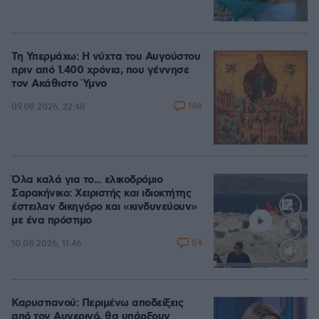
Τη Υπερμάχω: Η νύχτα του Αυγούστου
πριν από 1.400 χρόνια, που γέννησε
τον Ακάθιστο Ύμνο
148
09.08.2026, 22:48
Όλα καλά για το... ελικοδρόμιο
Σαρακήνικο: Χειριστής και ιδιοκτήτης
έστειλαν δικηγόρο και «κινδυνεύουν»
με ένα πρόστιμο
84
10.08.2026, 11:46
Loaded
:
100.00%
Καρυστιανού: Περιμένω αποδείξεις
από τον Αυγερινό, θα υπάρξουν