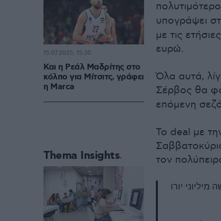
πολυτιμότερο
υπογράψει σ
με τις ετήσι
ευρώ.
15.07.2025, 15:30
Και η Ρεάλ Μαδρίτης στο
Όλα αυτά, λίγ
κόλπο για Μίτσιτς, γράφει
η Marca
Σέρβος θα φ
επόμενη σεζό
Το deal με τη
Σαββατοκύρια
Thema Insights
τον πολύπειρ
מיליוני יורו