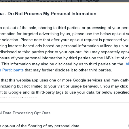
enziper (@NZenziper)
July 15, 2025
ma -
Do Not Process My Personal Information
to opt-out of the sale, sharing to third parties, or processing of your per
ερα:
formation for targeted advertising by us, please use the below opt-out s
r selection. Please note that after your opt-out request is processed y
πίδης: Ένοχος αλλά ελεύθερος – Οι επόμενες
eing interest-based ads based on personal information utilized by us or
disclosed to third parties prior to your opt-out. You may separately opt-
 – Η «ανατομία» της καταδικαστικής απόφαση
losure of your personal information by third parties on the IAB’s list of
. This information may also be disclosed by us to third parties on the
IA
Participants
that may further disclose it to other third parties.
ς στο protothema.gr: Στους χωρισμούς δεν
 βγάζεις ανακοινώσεις, ακόμη και αν είσαι
 that this website/app uses one or more Google services and may gath
including but not limited to your visit or usage behaviour. You may click 
 to Google and its third-party tags to use your data for below specifi
ogle consent section.
οράκος: 25 χρόνια από τη δολοφονία του
διαμόρφωσε τη Greek Mafia
l Data Processing Opt Outs
o opt-out of the Sharing of my personal data.