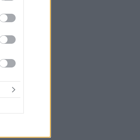
μή
να