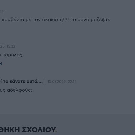
3:25
 κουβέντα με τον σκακιστή!!!! Το σανό μαζέψτε
025, 15:32
 κόμπλεξ.
Η
οί το κάνατε αυτό….
15.07.2025, 22:14
υς αδελφούς;
ΘΗΚΗ ΣΧΟΛΙΟΥ