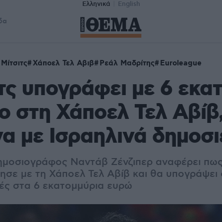
Ελληνικά
English
δα
 Μίτσιτς
Χάποελ Τελ Αβιβ
Ρεάλ Μαδρίτης
Euroleague
τς υπογράφει με 6 εκατ
ο στη Χάποελ Τελ Αβίβ
α με Ισραηλινά δημοσ
ημοσιογράφος Ναντάβ Ζένζιπερ αναφέρει πως
ησε με τη Χάποελ Τελ Αβίβ και θα υπογράψει
ές στα 6 εκατομμύρια ευρώ