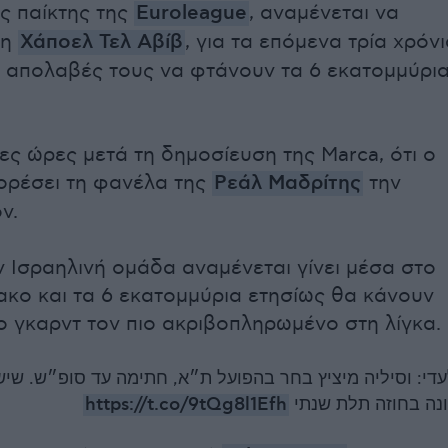
ς παίκτης της
Euroleague
, αναμένεται να
τη
Χάποελ Τελ Αβίβ
, για τα επόμενα τρία χρόνι
ες απολαβές τους να φτάνουν τα 6 εκατομμύρι
ες ώρες μετά τη δημοσίευση της Marca, ότι ο
ορέσει τη φανέλα της
Ρεάλ Μαδρίτης
την
ν.
ν Ισραηλινή ομάδα αναμένεται γίνει μέσα στο
κο και τα 6 εκατομμύρια ετησίως θα κάνουν
ο γκαρντ τον πιο ακριβοπληρωμένο στη λίγκα.
די: וסיליה מיציץ בחר בהפועל ת״א, חתימה עד סופ״ש. שישה 
https://t.co/9tQg8l1Efh
נה בחוזה תלת שנתי