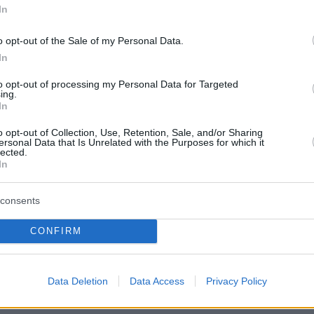
In
o opt-out of the Sale of my Personal Data.
In
protothema.gr στο Google News
ο
και μάθετε πρώτοι όλες
to opt-out of processing my Personal Data for Targeted
ing.
In
Ειδήσεις
ελευταίες
από την Ελλάδα και τον Κόσμο, τη στιγ
o opt-out of Collection, Use, Retention, Sale, and/or Sharing
Protothema.gr
 στο
ersonal Data that Is Unrelated with the Purposes for which it
lected.
In
Α
ΠΡΟΣΘΗΚΗ ΣΧΟΛΙΟΥ
(4)
consents
θλητές
16.07.2025, 11:09
CONFIRM
πόμενο συμβόλαιό τους σε πλειστηριασμό, ποιός δηλαδή
δίνει τα περισσότερα, καμμία σοβαρή ομάδα δεν πρέπει 
Data Deletion
Data Access
Privacy Policy