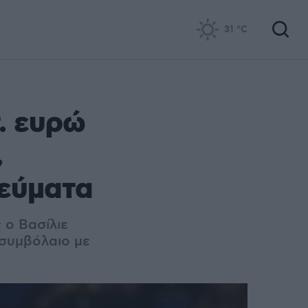
31
°C
. ευρώ
,
ιεύματα
 ο Βασίλιε
 συμβόλαιο με