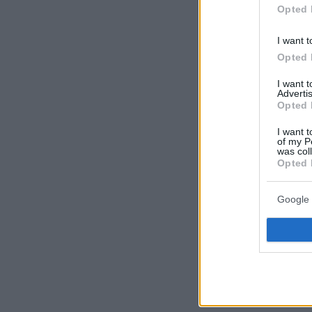
Opted 
I want t
Opted 
Ακολουθήστε τ
I want 
τις ειδήσεις
Advertis
Opted 
Δείτε όλες τις τ
I want t
που συμβαίνουν,
of my P
was col
Opted 
ΣΧΟΛΙ
Google 
Με ελεύθερους α
πού βάζουν το ε
ενδιαφερόμενος 
ασχολείται!
ΑΠΑΝΤΗΣΗ