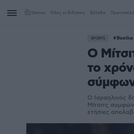
Games
Όλες οι Ειδήσεις
Ελλάδα
Πρωτοσέλι
Βασίλιε
SPORTS
Ο Μίτσι
το χρόν
σύμφων
Ο Ισραηλινός δ
Μίτσιτς συμφών
ετήσιες απολαβ