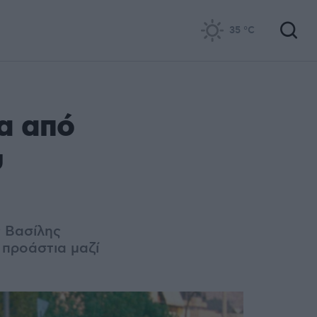
35
°C
α από
υ
ς Βασίλης
 προάστια μαζί