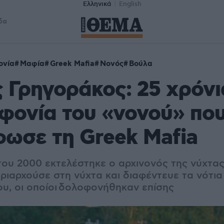
Ελληνικά
English
δα
ονία
Μαφία
Greek Mafia
Νονός
Βούλα
 Γρηγοράκος: 25 χρόνι
φονία του «νονού» πο
ωσε τη Greek Mafia
 του 2000 εκτελέστηκε ο αρχινονός της νύχτα
ριαρχούσε στη νύχτα και διαφέντευε τα νότια
ου, οι οποίοι δολοφονήθηκαν επίσης