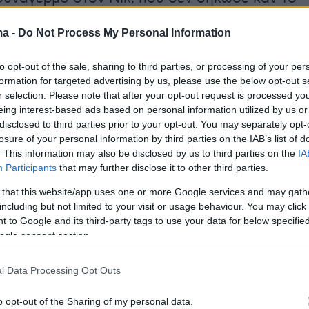
από την εφημερίδα που διάβαζε. Έτσι δεν είδε
ma -
Do Not Process My Personal Information
γνωστο αναβάτη με το μαύρο κράνος που
πιστόλι και
άρχισε να τον πυροβολεί από
to opt-out of the sale, sharing to third parties, or processing of your per
αναπνοής
, σημαδεύοντας το κεφάλι του. Τρεις
formation for targeted advertising by us, please use the below opt-out s
ρφώθηκαν στο κρανίο του και οι υπόλοιπες
r selection. Please note that after your opt-out request is processed y
eing interest-based ads based on personal information utilized by us or
ου, ενώ ο
δολοφόνος
του ανέπτυξε ταχύτητα
disclosed to third parties prior to your opt-out. You may separately opt-
στηκε την ώρα που κάποιες γυναίκες άρχισαν
losure of your personal information by third parties on the IAB’s list of
υν.
. This information may also be disclosed by us to third parties on the
IA
Participants
that may further disclose it to other third parties.
 that this website/app uses one or more Google services and may gath
including but not limited to your visit or usage behaviour. You may click 
 to Google and its third-party tags to use your data for below specifi
ogle consent section.
l Data Processing Opt Outs
o opt-out of the Sharing of my personal data.