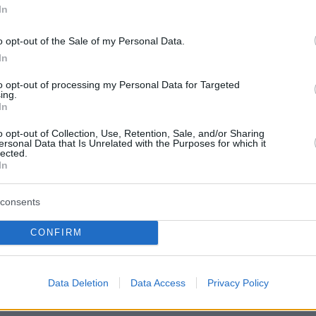
In
o opt-out of the Sale of my Personal Data.
In
to opt-out of processing my Personal Data for Targeted
ing.
In
o opt-out of Collection, Use, Retention, Sale, and/or Sharing
ersonal Data that Is Unrelated with the Purposes for which it
lected.
In
ράκος έξω από την Ευελπίδων, στο σημείο της δολοφονίας του
consents
CONFIRM
του ενημερώθηκε μετά από λίγα λεπτά και
Data Deletion
Data Access
Privacy Policy
φρων από το ανακριτικό γραφείο, συνοδεία