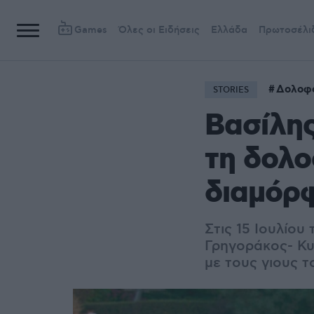
Games
Όλες οι Ειδήσεις
Ελλάδα
Πρωτοσέλι
Δολοφ
STORIES
Βασίλης
τη δολο
διαμόρφ
Στις 15 Ιουλίου
Γρηγοράκος- Κυ
με τους γιους τ