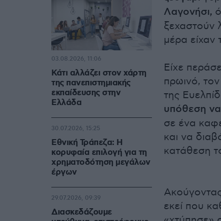
Λαγονήσι,
ό
ξεχαστούν λ
μέρα είχαν 
03.08.2026, 11:06
Είχε περάσε
Κάτι αλλάζει στον χάρτη
πρωινό, τον
της πανεπιστημιακής
εκπαίδευσης στην
της Ευελπίδ
Ελλάδα
υπόθεση να
σε ένα καφέ
30.07.2026, 15:25
και να διαβ
Εθνική Τράπεζα: Η
κατάθεση τ
κορυφαία επιλογή για τη
χρηματοδότηση μεγάλων
έργων
Ακούγοντας
29.07.2026, 09:39
εκεί που κα
Διασκεδάζουμε
«χτύπησε» 