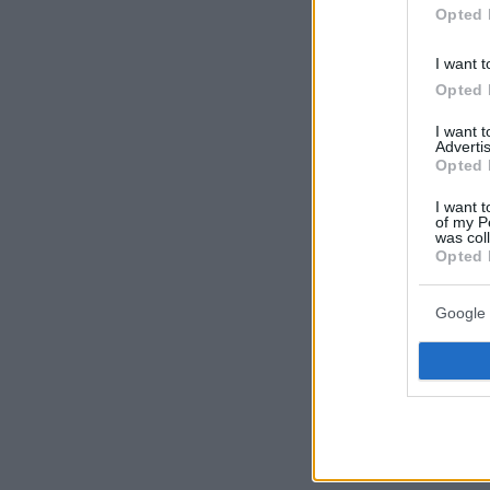
Opted 
I want t
Opted 
I want 
Advertis
Opted 
I want t
of my P
was col
Opted 
Ο Βασίλης Γρηγο
γιου του
Google 
Ο πατέρας 
βγήκε αλλό