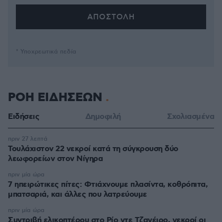
* Υποχρεωτικά πεδία
ΡΟΗ ΕΙΔΗΣΕΩΝ
Ειδήσεις
Δημοφιλή
Σχολιασμένα
πριν 27 λεπτά
Τουλάχιστον 22 νεκροί κατά τη σύγκρουση δύο
λεωφορείων στον Νίγηρα
πριν μία ώρα
7 ηπειρώτικες πίτες: Φτιάχνουμε πλασίντα, κοθρόπιτα,
μπατσαριά, και άλλες που λατρεύουμε
πριν μία ώρα
Συντριβή ελικοπτέρου στο Ρίο ντε Τζανέιρο, νεκροί οι