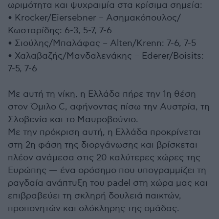
ωριμότητα και ψυχραιμία στα κρίσιμα σημεία:
• Krocker/Eiersebner – Ασημακόπουλος/
Κωσταρίδης: 6-3, 5-7, 7-6
• Σιούλης/Μπαλάφας – Alten/Krenn: 7-6, 7-5
• Χαλαβαζής/Μανδαλενάκης – Ederer/Boisits:
7-5, 7-6
Με αυτή τη νίκη, η Ελλάδα πήρε την 1η θέση
στον Όμιλο C, αφήνοντας πίσω την Αυστρία, τη
Σλοβενία και το Μαυροβούνιο.
Με την πρόκριση αυτή, η Ελλάδα προκρίνεται
στη 2η φάση της διοργάνωσης και βρίσκεται
πλέον ανάμεσα στις 20 καλύτερες χώρες της
Ευρώπης — ένα ορόσημο που υπογραμμίζει τη
ραγδαία ανάπτυξη του padel στη χώρα μας και
επιβραβεύει τη σκληρή δουλειά παικτών,
προπονητών και ολόκληρης της ομάδας.