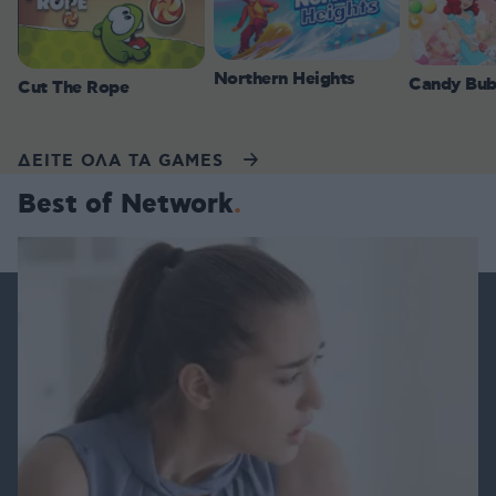
Northern Heights
Candy Bub
Cut The Rope
ΔΕΙΤΕ ΟΛΑ ΤΑ GAMES
Best of Network