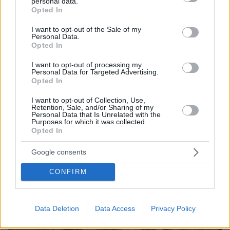
πάνω από στρατιωτική βάση
personal data.
grant or deny consent to Google and its third-party tags to
Opted In
use your data for below specified purposes in below Google
08.08.2026, 23:53
Θετικές οι συνομιλίες με το Ιράν για τα Στενά του
consent section.
I want to opt-out of the Sale of my
Ορμούζ, λέει το Ομάν
Personal Data.
Opted In
I want to opt-out of processing my
ΔΕΙΤΕ ΟΛΕΣ ΤΙΣ ΕΙΔΗΣΕΙΣ
Personal Data for Targeted Advertising.
Opted In
I want to opt-out of Collection, Use,
Retention, Sale, and/or Sharing of my
ΤΑ ΠΙΟ ΔΗΜΟΦΙΛΗ
Personal Data that Is Unrelated with the
Purposes for which it was collected.
Opted In
Google consents
CONFIRM
Data Deletion
Data Access
Privacy Policy