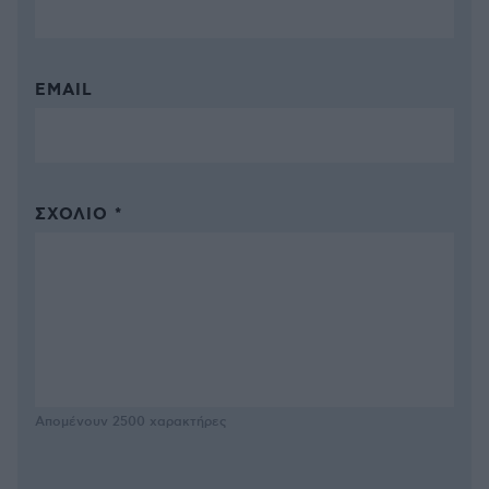
EMAIL
ΣΧΌΛΙΟ *
Απομένουν
2500
χαρακτήρες