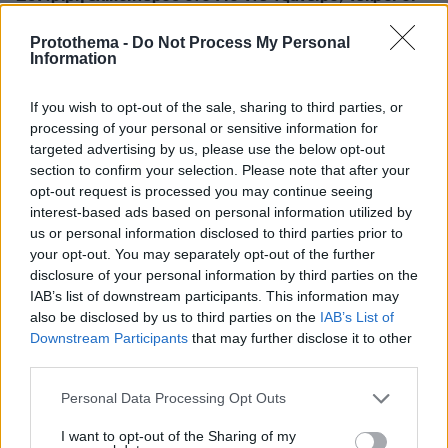
τέσσερις επιβαίνοντες
Protothema -
Do Not Process My Personal
09.08.2026, 00:42
Information
Εκτός ελέγχου μεγάλη δασική πυρκαγιά στον Καναδά,
χιλιάδες αναγκάστηκαν να εγκαταλείψουν τις εστίες
τους
If you wish to opt-out of the sale, sharing to third parties, or
processing of your personal or sensitive information for
09.08.2026, 00:30
targeted advertising by us, please use the below opt-out
Ποιοι μπορεί να είναι οι λόγοι που μια γάτα τινάζεται
section to confirm your selection. Please note that after your
στον ύπνο της
opt-out request is processed you may continue seeing
interest-based ads based on personal information utilized by
09.08.2026, 00:15
Πολύτεκνες οικογένειες: Μόλις 23.097 στην Ελλάδα –
us or personal information disclosed to third parties prior to
Πόσες έχουν πάνω από 6 παιδιά
your opt-out. You may separately opt-out of the further
disclosure of your personal information by third parties on the
09.08.2026, 00:14
IAB’s list of downstream participants. This information may
Δύο θάνατοι λουομένων το Σάββατο σε Λέσβο και
also be disclosed by us to third parties on the
IAB’s List of
Σιθωνία
Downstream Participants
that may further disclose it to other
09.08.2026, 00:00
third parties.
Μαγειρεύουμε με αυγά: 7 συνταγές που …τα σπάνε
Please note that this website/app uses one or more Google
Personal Data Processing Opt Outs
08.08.2026, 23:56
services and may gather and store information including but
Γερμανία: Μη επανδρωμένα αεροσκάφη εθεάθησαν
not limited to your visit or usage behaviour. You may click to
I want to opt-out of the Sharing of my