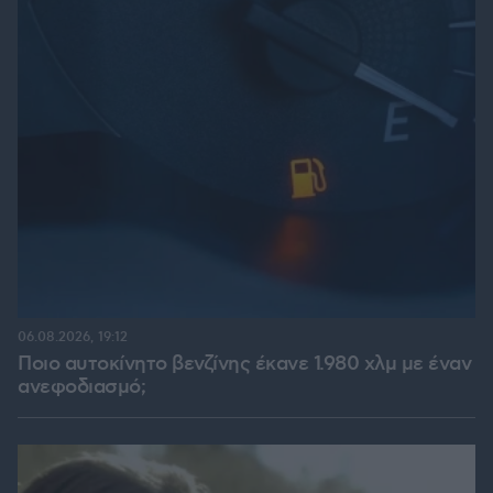
06.08.2026, 19:12
Ποιο αυτοκίνητο βενζίνης έκανε 1.980 χλμ με έναν
ανεφοδιασμό;