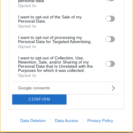
personal data.
grant or deny consent to Google and its third-party tags to
Opted In
use your data for below specified purposes in below Google
consent section.
I want to opt-out of the Sale of my
Personal Data.
Opted In
I want to opt-out of processing my
Personal Data for Targeted Advertising.
Opted In
I want to opt-out of Collection, Use,
Retention, Sale, and/or Sharing of my
Personal Data that Is Unrelated with the
Purposes for which it was collected.
Opted In
06.08.2026, 23:17
Google consents
Στη ΓΑΔΑ κρατείται η 46χρονη που κατηγορείται
για την επίθεση στη Marfin, δείτε βίντεο και
CONFIRM
φωτογραφίες
Data Deletion
Data Access
Privacy Policy