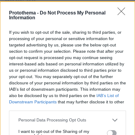
07.08.2026, 00:10
Λίσι μετά την ήττα του ΠΑΟΚ: «Με περισσότερη
Protothema -
Do Not Process My Personal
σοβαρότητα θα παίρναμε κάτι καλύτερο»
Information
07.08.2026, 00:03
Βλάβη, ατύχημα ή πρόβλημα στο ταξίδι; Η κάλυψη που
If you wish to opt-out of the sale, sharing to third parties, or
πολλοί αγνοούν
processing of your personal or sensitive information for
targeted advertising by us, please use the below opt-out
section to confirm your selection. Please note that after your
ΔΕΙΤΕ ΟΛΕΣ ΤΙΣ ΕΙΔΗΣΕΙΣ
opt-out request is processed you may continue seeing
interest-based ads based on personal information utilized by
us or personal information disclosed to third parties prior to
your opt-out. You may separately opt-out of the further
ΤΑ ΠΙΟ ΔΗΜΟΦΙΛΗ
disclosure of your personal information by third parties on the
IAB’s list of downstream participants. This information may
also be disclosed by us to third parties on the
IAB’s List of
Downstream Participants
that may further disclose it to other
third parties.
Please note that this website/app uses one or more Google
Personal Data Processing Opt Outs
services and may gather and store information including but
not limited to your visit or usage behaviour. You may click to
I want to opt-out of the Sharing of my