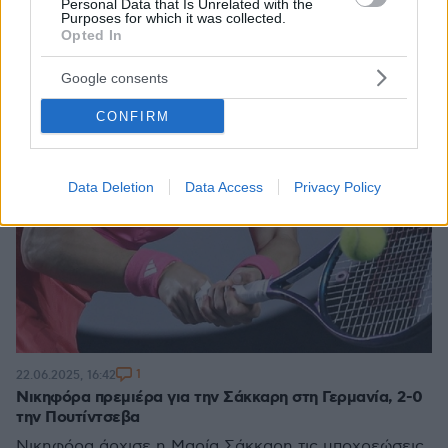
Personal Data that Is Unrelated with the
Purposes for which it was collected.
Opted In
Google consents
CONFIRM
Data Deletion
Data Access
Privacy Policy
1
22.06.2025, 16:42
Νικηφόρα πρεμιέρα για την Σάκκαρη στη Γερμανία, 2-0
την Πουτίντσεβα
Νικηφόρα άρχισε η Μαρία Σάκκαρη τις υποχρεώσεις