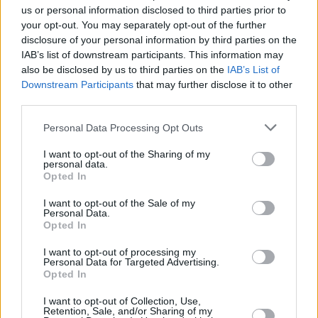
us or personal information disclosed to third parties prior to
your opt-out. You may separately opt-out of the further
disclosure of your personal information by third parties on the
IAB’s list of downstream participants. This information may
also be disclosed by us to third parties on the
IAB’s List of
Downstream Participants
that may further disclose it to other
third parties.
Please note that this website/app uses one or more Google
Personal Data Processing Opt Outs
services and may gather and store information including but
222
22.06.2025, 17:00
Άγριος καυγάς μεταξύ της Σάκκαρη και της
not limited to your visit or usage behaviour. You may click to
I want to opt-out of the Sharing of my
personal data.
Πουτίντσεβα, μετά το τέλος του αγώνα - «Κανείς δεν
grant or deny consent to Google and its third-party tags to
Opted In
σε συμπαθεί» - Βίντεο
use your data for below specified purposes in below Google
consent section.
I want to opt-out of the Sale of my
Η Μαρία Σάκκαρη και η Γιούλια Πουτίντσεβα είχαν
Personal Data.
έντονο λεκτικό επεισόδιο στο τέλος του αγώνα τους
Opted In
στο Μπαντ Χόμπουργκ
I want to opt-out of processing my
Personal Data for Targeted Advertising.
Opted In
I want to opt-out of Collection, Use,
Retention, Sale, and/or Sharing of my