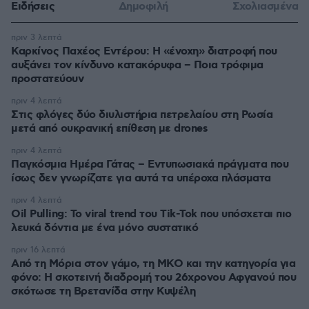
Ειδήσεις
Δημοφιλή
Σχολιασμένα
πριν 3 λεπτά
Καρκίνος Παχέος Εντέρου: Η «ένοχη» διατροφή που
αυξάνει τον κίνδυνο κατακόρυφα – Ποια τρόφιμα
προστατεύουν
πριν 4 λεπτά
Στις φλόγες δύο διυλιστήρια πετρελαίου στη Ρωσία
μετά από ουκρανική επίθεση με drones
πριν 4 λεπτά
Παγκόσμια Ημέρα Γάτας – Εντυπωσιακά πράγματα που
ίσως δεν γνωρίζατε για αυτά τα υπέροχα πλάσματα
πριν 4 λεπτά
Oil Pulling: To viral trend του Tik-Tok που υπόσχεται πιο
λευκά δόντια με ένα μόνο συστατικό
πριν 16 λεπτά
Από τη Μόρια στον γάμο, τη ΜΚΟ και την κατηγορία για
φόνο: Η σκοτεινή διαδρομή του 26χρονου Αφγανού που
σκότωσε τη Βρετανίδα στην Κυψέλη