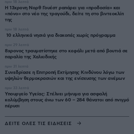
πριν 18 λεπτά
Η 13χρονη Νορθ Γουέστ ραπάρει για «προδοσία» και
«πόνο» στο νέο της τραγούδι, δείτε τη στο βιντεοκλίπ
της
πριν 18 λεπτά
10 ελληνικά νησιά για διακοπές χωρίς πρόγραμμα
πριν 29 λεπτά
8χρονος τραυματίστηκε στο κεφάλι μετά από βουτιά σε
παραλία της Χαλκιδικής
πριν 31 λεπτά
Συνεδρίασε η Επιτροπή Εκτίμησης Κινδύνου λόγω των
υψηλών θερμοκρασιών και της ενίσχυσης των ανέμων
πριν 33 λεπτά
Υπουργείο Υγείας: Στέλνει μήνυμα για ασφαλή
κολύμβηση στους άνω των 60 – 284 θάνατοι από πνιγμό
πέρυσι
ΔΕΙΤΕ ΟΛΕΣ ΤΙΣ ΕΙΔΗΣΕΙΣ