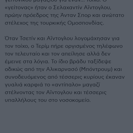
«γείτονας» ήταν ο Σελαχαντίν Αϊντογλου,
πρώην πρόεδρος της Άνταν Σπορ και ανώτατο
στέλεχος της τουρκικής Ομοσπονδίας.
Όταν Τσετίν και Αϊντογλου λογομάχησαν για
τον τοίχο, ο Τερίμ πήρε οργισμένος τηλέφωνο
τον τελευταίο και τον απείλησε αλλά δεν
έμεινε στα λόγια. Το ίδιο βράδυ ταξίδεψε
οδικώς από την Αλικαρνασό (Μπόντρουμ) και
συνοδευόμενος από τέσσερις κυρίους έκαναν
γυαλιά καρφιά το «αντίπαλο» μαγαζί
στέλνοντας τον Αϊντογλου και τέσσερις
υπαλλήλους του στο νοσοκομείο.