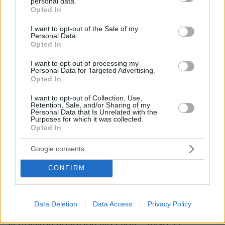
personal data.
τελική φάση Euro (1996).
grant or deny consent to Google and its third-party tags to
Opted In
use your data for below specified purposes in below Google
consent section.
Το 2005 επέστρεψε αλλά αποκλείστηκε από το
I want to opt-out of the Sale of my
Personal Data.
Μουντιάλ της Γερμανίας, ωστόσο το 2008 την
Opted In
οδήγησε στα ημιτελικά του Ευρωπαϊκού
I want to opt-out of processing my
πρωταθλήματος για να παραιτηθεί το 2009.
Personal Data for Targeted Advertising.
Opted In
Ο απίστευτος καβγάς και το αντίο
I want to opt-out of Collection, Use,
Retention, Sale, and/or Sharing of my
Τέσσερα χρόνια αργότερα (2013) γύρισε ξανά
Personal Data that Is Unrelated with the
Purposes for which it was collected.
για να λύσει τη συνεργασία του το 2017 όταν
Opted In
πρωταγωνίστησε σε έναν απίστευτο καβγά στο
τουριστικό θέρετρο Αλάτσατα στην περιοχή της
Google consents
Σμύρνης.
CONFIRM
Ο γαμπρός του, Αχμέτ Μπαράν Τσετίν, ήταν
ιδιοκτήτης ενός εστιατορίου και είχε μία
Data Deletion
Data Access
Privacy Policy
πολύχρονη κόντρα με τον ιδιοκτήτη του
γειτονικού μαγαζιού για έναν... τοίχο. Ο