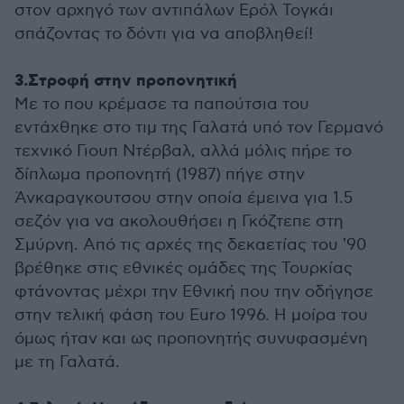
στον αρχηγό των αντιπάλων Ερόλ Τογκάι
σπάζοντας το δόντι για να αποβληθεί!
3.Στροφή στην προπονητική
Με το που κρέμασε τα παπούτσια του
εντάχθηκε στο τιμ της Γαλατά υπό τον Γερμανό
τεχνικό Γιουπ Ντέρβαλ, αλλά μόλις πήρε το
δίπλωμα προπονητή (1987) πήγε στην
Άνκαραγκουτσου στην οποία έμεινα για 1.5
σεζόν για να ακολουθήσει η Γκόζτεπε στη
Σμύρνη. Από τις αρχές της δεκαετίας του '90
βρέθηκε στις εθνικές ομάδες της Τουρκίας
φτάνοντας μέχρι την Εθνική που την οδήγησε
στην τελική φάση του Euro 1996. Η μοίρα του
όμως ήταν και ως προπονητής συνυφασμένη
με τη Γαλατά.