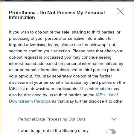
Protothema -
Do Not Process My Personal
Information
If you wish to opt-out of the sale, sharing to third parties, or
processing of your personal or sensitive information for
targeted advertising by us, please use the below opt-out
section to confirm your selection. Please note that after your
opt-out request is processed you may continue seeing
interest-based ads based on personal information utilized by
us or personal information disclosed to third parties prior to
your opt-out. You may separately opt-out of the further
5: Κεφάλαιο Εθνική ομάδα
disclosure of your personal information by third parties on the
Η δεύτερη μεγάλη του αγάπη ήταν η
Εθνική
IAB’s list of downstream participants. This information may
also be disclosed by us to third parties on the
IAB’s List of
ομάδα της Τουρκίας
στην οποία διετέλεσε
Downstream Participants
that may further disclose it to other
προπονητής τρεις φορές. Αφού έμεινε για τρία
third parties.
χρόνια (1990-1993) βοηθός του Γερμανού Σεπ
Please note that this website/app uses one or more Google
Personal Data Processing Opt Outs
Πιόντεκ, τον διαδέχθηκε οδηγώντας την
services and may gather and store information including but
Τουρκία για πρώτη φορά στην ιστορία της σε
not limited to your visit or usage behaviour. You may click to
I want to opt-out of the Sharing of my