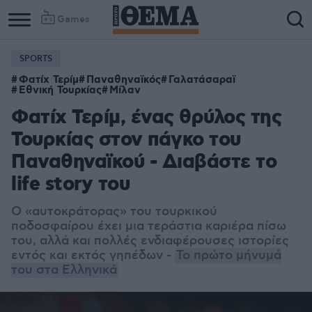
Games
SPORTS
Column
Column
Φατίχ Τερίμ
Παναθηναϊκός
Γαλατάσαραϊ
1
2
Εθνική Τουρκίας
Μίλαν
Φατίχ Τερίμ, ένας θρύλος της
Τουρκίας στον πάγκο του
Παναθηναϊκού - Διαβάστε το
life story του
Ο «αυτοκράτορας» του τουρκικού
ποδοσφαίρου έχει μια τεράστια καριέρα πίσω
του, αλλά και πολλές ενδιαφέρουσες ιστορίες
εντός και εκτός γηπέδων -
Το πρώτο μήνυμά
του στα Ελληνικά