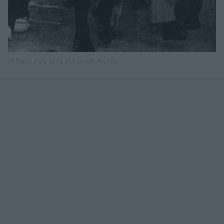
Ο Τερίμ λίγο μετά την αποβολή του...