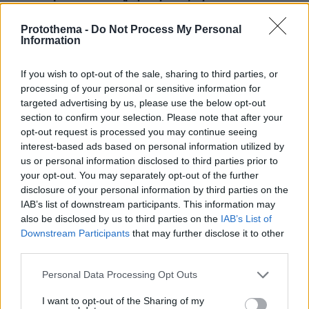
Protothema -
Do Not Process My Personal
ΔΕΙΤΕ ΟΛΕΣ ΤΙΣ ΕΙΔΗΣΕΙΣ
Information
If you wish to opt-out of the sale, sharing to third parties, or
processing of your personal or sensitive information for
ΤΑ ΠΙΟ ΔΗΜΟΦΙΛΗ
targeted advertising by us, please use the below opt-out
section to confirm your selection. Please note that after your
opt-out request is processed you may continue seeing
interest-based ads based on personal information utilized by
us or personal information disclosed to third parties prior to
your opt-out. You may separately opt-out of the further
disclosure of your personal information by third parties on the
IAB’s list of downstream participants. This information may
also be disclosed by us to third parties on the
IAB’s List of
Downstream Participants
that may further disclose it to other
third parties.
Please note that this website/app uses one or more Google
Personal Data Processing Opt Outs
services and may gather and store information including but
not limited to your visit or usage behaviour. You may click to
I want to opt-out of the Sharing of my