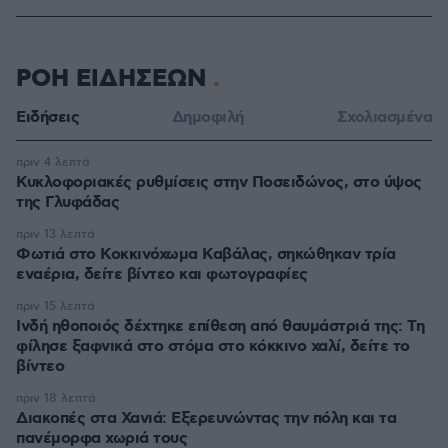
ΡΟΗ ΕΙΔΗΣΕΩΝ
Ειδήσεις
Δημοφιλή
Σχολιασμένα
πριν 4 λεπτά
Κυκλοφοριακές ρυθμίσεις στην Ποσειδώνος, στο ύψος
της Γλυφάδας
πριν 13 λεπτά
Φωτιά στο Κοκκινόχωμα Καβάλας, σηκώθηκαν τρία
εναέρια, δείτε βίντεο και φωτογραφίες
πριν 15 λεπτά
Ινδή ηθοποιός δέχτηκε επίθεση από θαυμάστριά της: Τη
φίλησε ξαφνικά στο στόμα στο κόκκινο χαλί, δείτε το
βίντεο
πριν 18 λεπτά
Διακοπές στα Χανιά: Εξερευνώντας την πόλη και τα
πανέμορφα χωριά τους