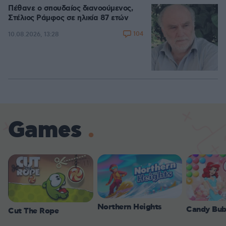
Πέθανε ο σπουδαίος διανοούμενος,
Στέλιος Ράμφος σε ηλικία 87 ετών
104
10.08.2026, 13:28
Games
Northern Heights
Candy Bub
Cut The Rope