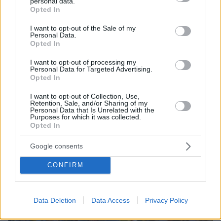
personal data.
grant or deny consent to Google and its third-party tags to
Opted In
use your data for below specified purposes in below Google
consent section.
I want to opt-out of the Sale of my
Personal Data.
Opted In
I want to opt-out of processing my
Personal Data for Targeted Advertising.
Opted In
10.08.2026, 14:19
Κόμμα Καρυστιανού: Γιατί χάνεται μέσα σε δύο
I want to opt-out of Collection, Use,
μήνες η «Ελπίδα» της προέδρου Μαρίας
Retention, Sale, and/or Sharing of my
Personal Data that Is Unrelated with the
Purposes for which it was collected.
Opted In
Google consents
CONFIRM
Data Deletion
Data Access
Privacy Policy