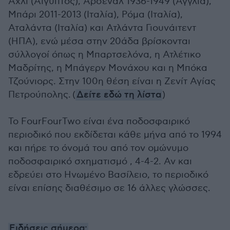
Αχλί (Αίγυπτος), Άρσεναλ 1936-1949 (Αγγλία),
Μπάρι 2011-2013 (Ιταλία), Ρόμα (Ιταλία),
Αταλάντα (Ιταλία) και Ατλάντα Γιουνάιτεντ
(ΗΠΑ), ενώ μέσα στην 20άδα βρίσκονται
σύλλογοί όπως η Μπαρτσελόνα, η Ατλέτικο
Μαδρίτης, η Μπάγερν Μονάχου και η Μπόκα
Τζούνιορς. Στην 100η θέση είναι η Ζενίτ Αγίας
Πετρούπολης.
(
Δείτε εδώ τη λίστα
)
Το FourFourTwo είναι ένα ποδοσφαιρικό
περιοδικό που εκδίδεται κάθε μήνα από το 1994
και πήρε το όνομά του από τον ομώνυμο
ποδοσφαιρικό σχηματισμό , 4-4-2. Αν και
εδρεύει στο Ηνωμένο Βασίλειο, το περιοδικό
είναι επίσης διαθέσιμο σε 16 άλλες γλώσσες.
Ειδήσεις σήμερα: