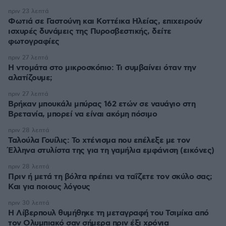
πριν 23 λεπτά
Φωτιά σε Γαστούνη και Κοττέικα Ηλείας, επιχειρούν
ισχυρές δυνάμεις της Πυροσβεστικής, δείτε
φωτογραφίες
πριν 27 λεπτά
Η ντομάτα στο μικροσκόπιο: Τι συμβαίνει όταν την
αλατίζουμε;
πριν 27 λεπτά
Βρήκαν μπουκάλι μπύρας 162 ετών σε ναυάγιο στη
Βρετανία, μπορεί να είναι ακόμη πόσιμο
πριν 28 λεπτά
Ταλούλα Γουίλις: Το χτένισμα που επέλεξε με τον
Έλληνα στυλίστα της για τη γαμήλια εμφάνιση (εικόνες)
πριν 28 λεπτά
Πριν ή μετά τη βόλτα πρέπει να ταΐζετε τον σκύλο σας;
Και για ποιους λόγους
πριν 30 λεπτά
Η Λίβερπουλ θυμήθηκε τη μεταγραφή του Τσιμίκα από
τον Ολυμπιακό σαν σήμερα πριν έξι χρόνια