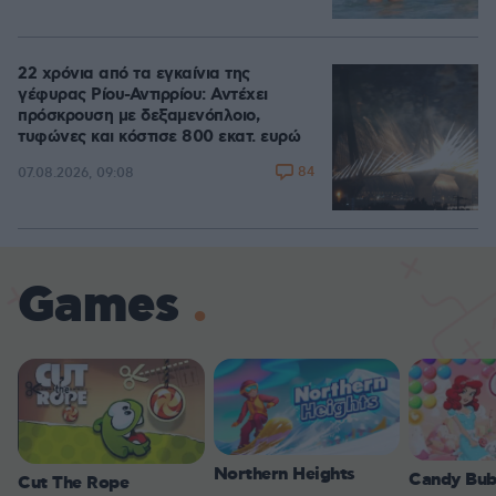
22 χρόνια από τα εγκαίνια της
γέφυρας Ρίου-Αντιρρίου: Αντέχει
πρόσκρουση με δεξαμενόπλοιο,
τυφώνες και κόστισε 800 εκατ. ευρώ
84
07.08.2026, 09:08
Games
Northern Heights
Candy Bub
Cut The Rope