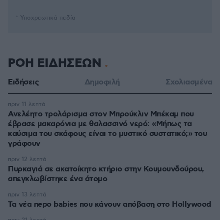
* Υποχρεωτικά πεδία
ΡΟΗ ΕΙΔΗΣΕΩΝ
Ειδήσεις
Δημοφιλή
Σχολιασμένα
πριν 11 λεπτά
Ανελέητο τρολάρισμα στον Μπρούκλιν Μπέκαμ που
έβρασε μακαρόνια με θαλασσινό νερό: «Μήπως τα
καύσιμα του σκάφους είναι το μυστικό συστατικό;» του
γράφουν
πριν 12 λεπτά
Πυρκαγιά σε ακατοίκητο κτήριο στην Κουμουνδούρου,
απεγκλωβίστηκε ένα άτομο
πριν 13 λεπτά
Τα νέα nepo babies που κάνουν απόβαση στο Hollywood