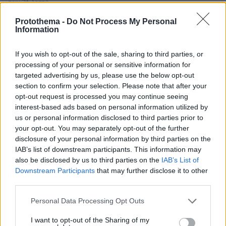
πριν 26 λεπτά
Ο Οδυσσέας ταξίδευε με πλοίο των Βίκινγκς; Η επιλογή
Protothema -
Do Not Process My Personal
του Νόλαν και η αληθινή μυκηναϊκή ναυπηγική
Information
ΔΕΙΤΕ ΟΛΕΣ ΤΙΣ ΕΙΔΗΣΕΙΣ
If you wish to opt-out of the sale, sharing to third parties, or
processing of your personal or sensitive information for
targeted advertising by us, please use the below opt-out
section to confirm your selection. Please note that after your
ΤΑ ΠΙΟ ΔΗΜΟΦΙΛΗ
opt-out request is processed you may continue seeing
interest-based ads based on personal information utilized by
us or personal information disclosed to third parties prior to
your opt-out. You may separately opt-out of the further
disclosure of your personal information by third parties on the
IAB’s list of downstream participants. This information may
also be disclosed by us to third parties on the
IAB’s List of
Downstream Participants
that may further disclose it to other
third parties.
Please note that this website/app uses one or more Google
Personal Data Processing Opt Outs
services and may gather and store information including but
not limited to your visit or usage behaviour. You may click to
I want to opt-out of the Sharing of my