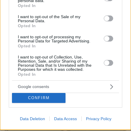
personal data.
grant or deny consent to Google and its third-party tags to
Opted In
use your data for below specified purposes in below Google
consent section.
I want to opt-out of the Sale of my
Personal Data.
Opted In
I want to opt-out of processing my
Personal Data for Targeted Advertising.
Opted In
I want to opt-out of Collection, Use,
Retention, Sale, and/or Sharing of my
08.08.2026, 08:57
Personal Data that Is Unrelated with the
Το «σκουλήκι του διαβόλου» που ζει 1,3 χιλιόμετρα
Purposes for which it was collected.
κάτω από τη Γη και αλλάζει όσα γνωρίζαμε για τη
Opted In
ζωή: «Οι άνθρωποι δεν κυβερνάμε τον κόσμο»
Google consents
CONFIRM
Data Deletion
Data Access
Privacy Policy