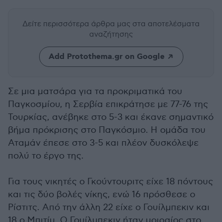
Δείτε περισσότερα άρθρα μας
στα αποτελέσματα
αναζήτησης
Add Protothema.gr on Google
Σε μια ματσάρα για τα προκριματικά του
Παγκοσμίου, η Σερβία επικράτησε με 77-76 της
Τουρκίας, ανέβηκε στο 5-3 και έκανε σημαντικό
βήμα πρόκρισης στο Παγκόσμιο. Η ομάδα του
Αταμάν έπεσε στο 3-5 και πλέον δυσκόλεψε
πολύ το έργο της.
Για τους νικητές ο Γκούντουριτς είχε 18 πόντους
και τις δύο βολές νίκης, ενώ 16 πρόσθεσε ο
Ρίστιτς. Από την άλλη 22 είχε ο Γουίλμπεκιν και
18 ο Μπιτίμ. O Γουίλμπεκιν ήταν μοιραίος στο