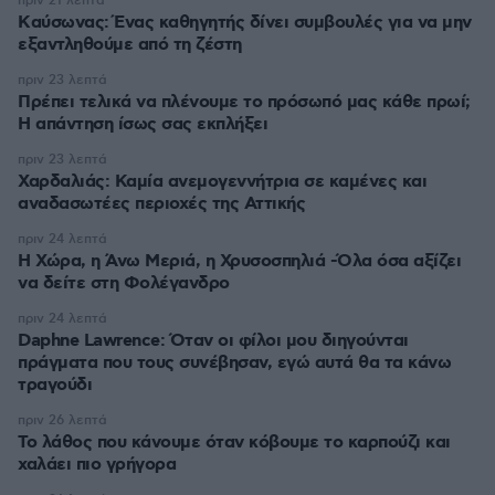
πριν 21 λεπτά
Kαύσωνας: Ένας καθηγητής δίνει συμβουλές για να μην
εξαντληθούμε από τη ζέστη
πριν 23 λεπτά
Πρέπει τελικά να πλένουμε το πρόσωπό μας κάθε πρωί;
Η απάντηση ίσως σας εκπλήξει
πριν 23 λεπτά
Χαρδαλιάς: Καμία ανεμογεννήτρια σε καμένες και
αναδασωτέες περιοχές της Αττικής
πριν 24 λεπτά
Η Χώρα, η Άνω Μεριά, η Χρυσοσπηλιά -Όλα όσα αξίζει
να δείτε στη Φολέγανδρο
πριν 24 λεπτά
Daphne Lawrence: Όταν οι φίλοι μου διηγούνται
πράγματα που τους συνέβησαν, εγώ αυτά θα τα κάνω
τραγούδι
πριν 26 λεπτά
Το λάθος που κάνουμε όταν κόβουμε το καρπούζι και
χαλάει πιο γρήγορα