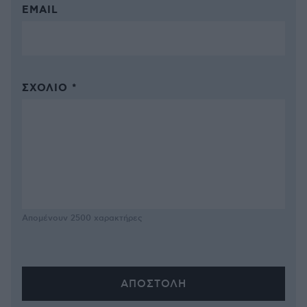
EMAIL
ΣΧΌΛΙΟ *
Απομένουν
2500
χαρακτήρες