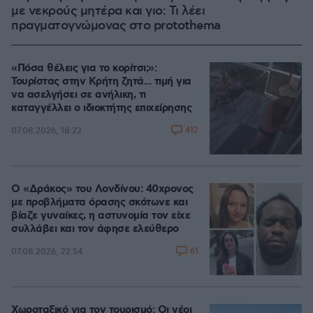
με νεκρούς μητέρα και γιο: Τι λέει
πραγματογνώμονας στο protothema
«Πόσα θέλεις για το κορίτσι;»:
Τουρίστας στην Κρήτη ζητά... τιμή για
να ασελγήσει σε ανήλικη, τι
καταγγέλλει ο ιδιοκτήτης επιχείρησης
412
07.08.2026, 18:22
Ο «Δράκος» του Λονδίνου: 40χρονος
με προβλήματα όρασης σκότωνε και
βίαζε γυναίκες, η αστυνομία τον είχε
συλλάβει και τον άφησε ελεύθερο
61
07.08.2026, 22:54
Χωροταξικό για τον τουρισμό: Οι νέοι