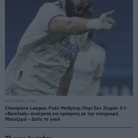
09.03.2022, 23:59
Champions League, Ρεάλ Μαδρίτης-Παρί Σεν Ζερμέν 3-1:
«Βασιλική» ανατροπή και πρόκριση με την υπογραφή
Μπενζεμά - Δείτε τα γκολ