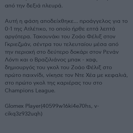
από την δεξιά πλευρά.
Αυτή η φάση αποδείχθηκε… προάγγελος για το
0-1 της Ατλέτικο, το οποίο ήρθε επτά λεπτά
αργότερα. Τακουνάκι του Ζοάο Φέλιξ στον
Γκριεζμάν, σέντρα του τελευταίου μέσα από
την περιοχή στο δεύτερο δοκάρι στον Ρενάν
Λόντι και ο Βραζιλιάνος μπακ - χαφ,
δημιουργός του γκολ του Ζοάο Φέλιξ στο
πρώτο παιχνίδι, νίκησε τον Ντε Χέα με κεφαλιά,
στο πρώτο γκολ της καριέρας του στο
Champions League.
Glomex Player(40599w16ki4e70hs, v-
cikq3z932uqh)