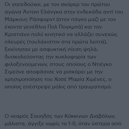
Οι γηπεδούχοι, με τον σκόρερ του πρώτου
αγώνα Άντονι Ελάνγκα στην ενδεκάδα αντί του
Μάρκους Ράσφορντ (στον πάγκο μαζί με τον
έχοντα γενέθλια Πολ Πογκμπά) και τον
Κριστιάνο πολύ κινητικό να αλλάζει συνεχώς
πλευρές (τουλάχιστον στα πρώτα λεπτά),
ξεκίνησαν με ασφυκτική πίεση ψηλά,
δυσκολεύοντας την κυκλοφορία των
φιλοξενούμενων, στους οποίους ο Ντιέγκο
Σιμεόνε αποφάσισε να ρισκάρει με την
χρησιμοποίηση του Χοσέ Μαρία Χιμένες, ο
οποίος επέστρεψε μόλις από τραυματισμό.
Ο νεαρός Σουηδός των Κόκκινων Διαβόλων,
μάλιστα, άγγιξε νωρίς το 1-0, όταν ύστερα από