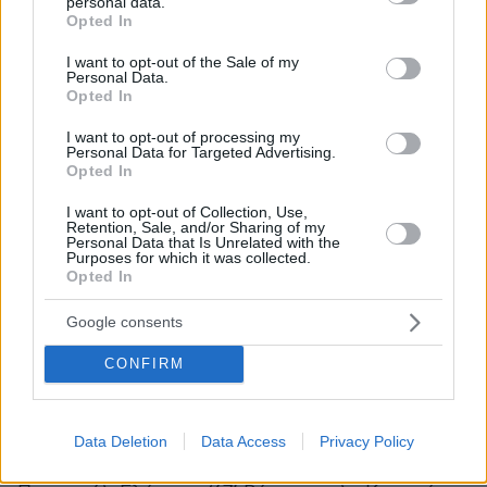
personal data.
grant or deny consent to Google and its third-party tags to
Η Ατλέτικο ανταμώνει με την συμπολίτισσα
Opted In
use your data for below specified purposes in below Google
Ρεάλ και τις Λίβερπουλ, Μάντσεστερ Σίτι,
consent section.
I want to opt-out of the Sale of my
Μπάγερν Μονάχου και Μπενφίκα (προς το
Personal Data.
Opted In
παρόν) και η Γιουνάιτεντ μένει για άλλη μια
σεζόν χωρίς τίτλο, έχοντας ως μοναδικό στόχο
I want to opt-out of processing my
Personal Data for Targeted Advertising.
πλέον την έξοδο στο επόμενο Champions
Opted In
League.
I want to opt-out of Collection, Use,
Retention, Sale, and/or Sharing of my
Glomex Player(40599w16ki4e70hs, v-
Personal Data that Is Unrelated with the
Purposes for which it was collected.
ciks4ewfec0h)
Opted In
Google consents
CONFIRM
Μάντσεστερ Γιουνάιτεντ (Ραλφ Ράνγκνικ): Ντε
Χέα - Νταλό, Βαράν, Μαγκουάιρ (84’ Μάτα),
Άλεξ Τέλες - ΜακΤόμινεϊ (67’ Μάτιτς), Φρεντ
Data Deletion
Data Access
Privacy Policy
(75’ Καβάνι) - Σάντσο, Μπρούνο Φερνάντες (67’