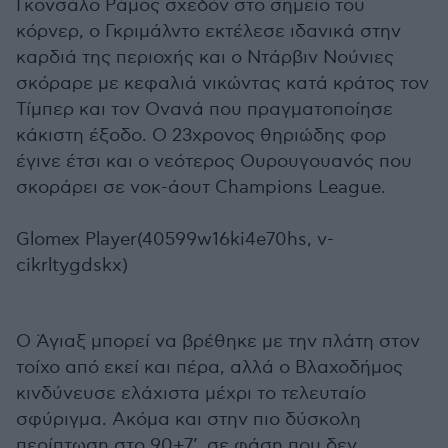
Γκονσάλο Ράμος σχεδόν στο σημείο του
κόρνερ, ο Γκριμάλντο εκτέλεσε ιδανικά στην
καρδιά της περιοχής και ο Ντάρβιν Νούνιες
σκόραρε με κεφαλιά νικώντας κατά κράτος τον
Τίμπερ και τον Ονανά που πραγματοποίησε
κάκιστη έξοδο. Ο 23χρονος θηριώδης φορ
έγινε έτσι και ο νεότερος Ουρουγουανός που
σκοράρει σε νοκ-άουτ Champions League.
Glomex Player(40599w16ki4e70hs, v-
cikrltygdskx)
Ο Άγιαξ μπορεί να βρέθηκε με την πλάτη στον
τοίχο από εκεί και πέρα, αλλά ο Βλαχοδήμος
κινδύνευσε ελάχιστα μέχρι το τελευταίο
σφύριγμα. Ακόμα και στην πιο δύσκολη
περίπτωση στο 90+7’, σε φάση που δεν