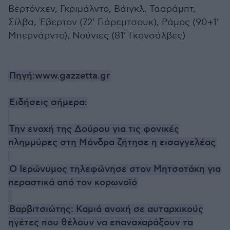
Βερτόνχεν, Γκριμάλντο, Βάιγκλ, Τααράμπτ,
Σίλβα, Έβερτον (72’ Γιάρεμτσουκ), Ράμος (90+1’
Μπερνάρντο), Νούνιες (81’ Γκονσάλβες)
Πηγή:www.gazzetta.gr
Ειδήσεις σήμερα:
Την ενοχή της Δούρου για τις φονικές
πλημμύρες στη Μάνδρα ζήτησε η εισαγγελέας
Ο Ιερώνυμος τηλεφώνησε στον Μητσοτάκη για
περαστικά από τον κορωνοϊό
Βαρβιτσιώτης: Καμιά ανοχή σε αυταρχικούς
ηγέτες που θέλουν να επαναχαράξουν τα