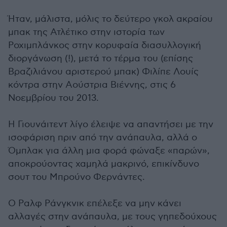
Ήταν, μάλιστα, μόλις το δεύτερο γκολ ακραίου
μπακ της Ατλέτικο στην ιστορία των
Ροχιμπλάνκος στην κορυφαία διασυλλογική
διοργάνωση (!), μετά το τέρμα του (επίσης
Βραζιλιάνου αριστερού μπακ) Φιλίπε Λουίς
κόντρα στην Αούστρια Βιέννης, στις 6
Νοεμβρίου του 2013.
Η Γιουνάιτεντ λίγο έλειψε να απαντήσει με την
ισοφάριση πριν από την ανάπαυλα, αλλά ο
Όμπλακ για άλλη μια φορά φώναξε «παρών»,
αποκρούοντας χαμηλά μακρινό, επικίνδυνο
σουτ του Μπρούνο Φερνάντες.
Ο Ραλφ Ράνγκνικ επέλεξε να μην κάνει
αλλαγές στην ανάπαυλα, με τους γηπεδούχους