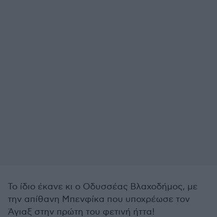
Το ίδιο έκανε κι ο Οδυσσέας Βλαχοδήμος, με
την απίθανη Μπενφίκα που υποχρέωσε τον
Άγιαξ στην πρώτη του φετινή ήττα!