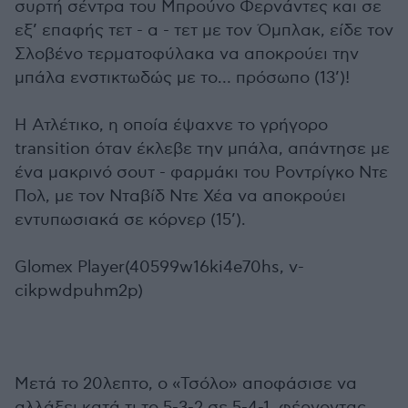
συρτή σέντρα του Μπρούνο Φερνάντες και σε
εξ’ επαφής τετ - α - τετ με τον Όμπλακ, είδε τον
Σλοβένο τερματοφύλακα να αποκρούει την
μπάλα ενστικτωδώς με το… πρόσωπο (13’)!
Η Ατλέτικο, η οποία έψαχνε το γρήγορο
transition όταν έκλεβε την μπάλα, απάντησε με
ένα μακρινό σουτ - φαρμάκι του Ροντρίγκο Ντε
Πολ, με τον Νταβίδ Ντε Χέα να αποκρούει
εντυπωσιακά σε κόρνερ (15’).
Glomex Player(40599w16ki4e70hs, v-
cikpwdpuhm2p)
Μετά το 20λεπτο, ο «Τσόλο» αποφάσισε να
αλλάξει κατά τι το 5-3-2 σε 5-4-1, φέρνοντας