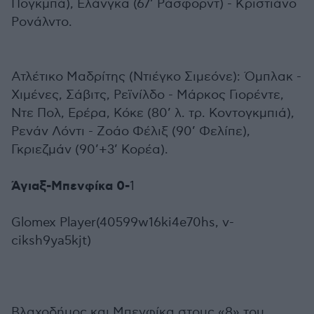
Πογκμπά), Ελάνγκα (67’ Ράσφορντ) - Κριστιάνο
Ρονάλντο.
Ατλέτικο Μαδρίτης (Ντιέγκο Σιμεόνε): Όμπλακ -
Χιμένες, Σάβιτς, Ρεϊνίλδο - Μάρκος Γιορέντε,
Ντε Πολ, Ερέρα, Κόκε (80’ λ. τρ. Κοντογκμπιά),
Ρενάν Λόντι - Ζοάο Φέλιξ (90’ Φελίπε),
Γκριεζμάν (90’+3’ Κορέα).
Άγιαξ-Μπενφίκα 0-
1
Glomex Player(40599w16ki4e70hs, v-
ciksh9ya5kjt)
Βλαχοδήμος και Μπενφίκα στους «8» του