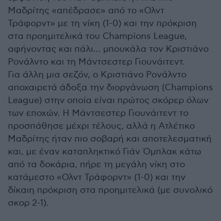
Μαδρίτης «απέδρασε» από το «Ολντ
Τράφορντ» με τη νίκη (1-0) και την πρόκριση
στα προημιτελικά του Champions League,
αφήνοντας και πάλι… μπουκάλα τον Κριστιάνο
Ρονάλντο και τη Μάντσεστερ Γιουνάιτεντ.
Για άλλη μια σεζόν, ο Κριστιάνο Ρονάλντο
αποχαιρετά άδοξα την διοργάνωση (Champions
League) στην οποία είναι πρώτος σκόρερ όλων
των εποχών. Η Μάντσεστερ Γιουνάιτεντ το
προσπάθησε μέχρι τέλους, αλλά η Ατλέτικο
Μαδρίτης ήταν πιο σοβαρή και αποτελεσματική
και, με έναν καταπληκτικό Γιάν Όμπλακ κάτω
από τα δοκάρια, πήρε τη μεγάλη νίκη στο
κατάμεστο «Ολντ Τράφορντ» (1-0) και την
δίκαιη πρόκριση στα προημιτελικά (με συνολικό
σκορ 2-1).