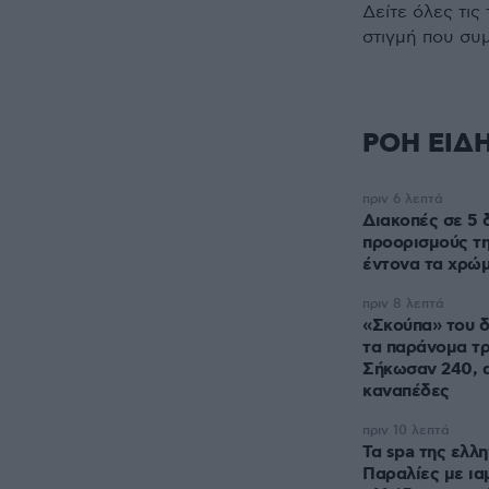
Δείτε όλες τις
στιγμή που συ
ΡΟΗ ΕΙΔ
πριν 6 λεπτά
Διακοπές σε 5
προορισμούς τη
έντονα τα χρώ
πριν 8 λεπτά
«Σκούπα» του δ
τα παράνομα τ
Σήκωσαν 240, α
καναπέδες
πριν 10 λεπτά
Τα spa της ελλη
Παραλίες με ια