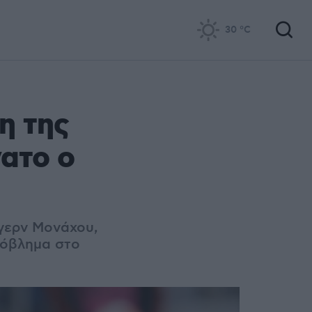
30
°C
η της
ατο ο
γερν Μονάχου,
ρόβλημα στο