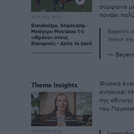
σύμφωνα με
πονάει πολύ
12.03.2022, 18:53
Bundesliga, Χόφενχαϊμ -
Bayern's o
Μπάγερν Μονάχου 1-1:
«Φρένο» στους
'minor inj
Βαυαρούς - Δείτε τα γκολ
— Bayer
Φυσικά ένα
Thema Insights
ανησυχεί τ
της εθνικής
του Παγκοσ
30.07.2026, 09:33
Lewandows