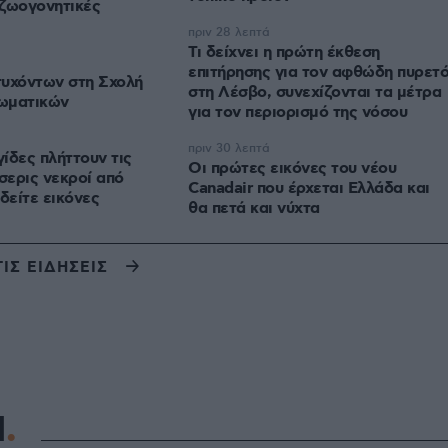
αζωογονητικές
πριν 28 λεπτά
Τι δείχνει η πρώτη έκθεση
επιτήρησης για τον αφθώδη πυρετ
τυχόντων στη Σχολή
στη Λέσβο, συνεχίζονται τα μέτρα
ωματικών
για τον περιορισμό της νόσου
πριν 30 λεπτά
ίδες πλήττουν τις
Οι πρώτες εικόνες του νέου
σερις νεκροί από
Canadair που έρχεται Ελλάδα και
δείτε εικόνες
θα πετά και νύχτα
ΤΙΣ ΕΙΔΗΣΕΙΣ
Η