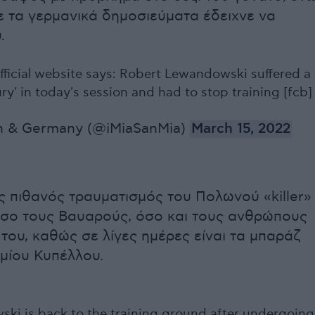
 τα γερμανικά δημοσιεύματα έδειχνε να
.
fficial website says: Robert Lewandowski suffered a
ury' in today's session and had to stop training [fcb]
n & Germany (@iMiaSanMia)
March 15, 2022
ς πιθανός τραυματισμός του Πολωνού «killer»
όσο τους Βαυαρούς, όσο και τους ανθρώπους
 του, καθώς σε λίγες ημέρες είναι τα μπαράζ
μίου Κυπέλλου.
ki is back to the training ground after undergoing