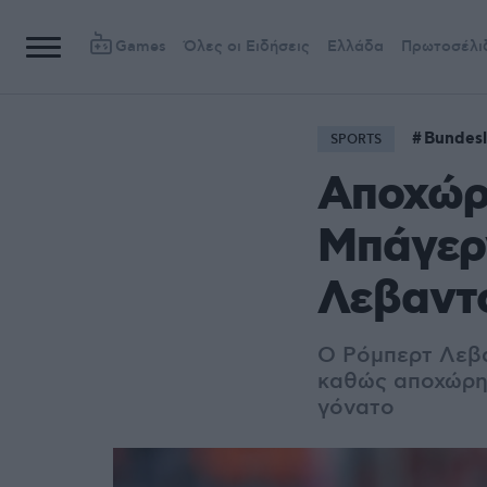
Games
Όλες οι Ειδήσεις
Ελλάδα
Πρωτοσέλι
Bundesl
SPORTS
Αποχώρ
Μπάγερν
Λεβαντ
Ο Ρόμπερτ Λεβ
καθώς αποχώρησ
γόνατο