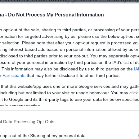
 'injury' concerns the knee. Julian Nagelsmann does
ma -
Do Not Process My Personal Information
t's serious [🎥
al
]
pic.twitter.com/owloa4L3C6
to opt-out of the sale, sharing to third parties, or processing of your per
formation for targeted advertising by us, please use the below opt-out s
n & Germany (@iMiaSanMia)
March 15, 2022
r selection. Please note that after your opt-out request is processed y
eing interest-based ads based on personal information utilized by us or
disclosed to third parties prior to your opt-out. You may separately opt-
losure of your personal information by third parties on the IAB’s list of
. This information may also be disclosed by us to third parties on the
IA
Participants
that may further disclose it to other third parties.
 σέντερ φορ πέρασε άμεσα από εξετάσεις και
 την επίσημη ενημέρωση του κλαμπ ο «Λέβα»
 that this website/app uses one or more Google services and may gath
including but not limited to your visit or usage behaviour. You may click 
από την προπόνηση με έναν
 to Google and its third-party tags to use your data for below specifi
ατισμό» και η κατάσταση του δεν εμπνέει
ogle consent section.
l Data Processing Opt Outs
gazzetta.gr
o opt-out of the Sharing of my personal data.