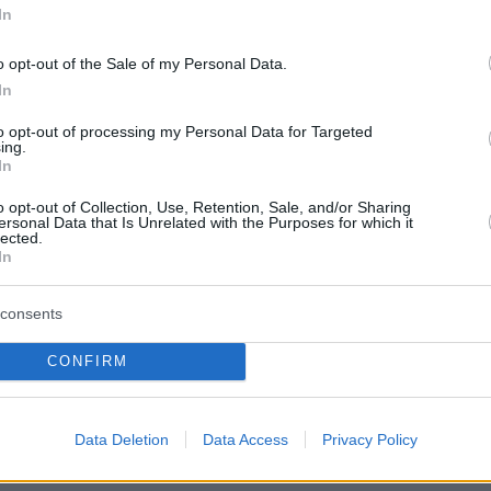
In
ήμερα:
o opt-out of the Sale of my Personal Data.
In
ης: Καμιά ανοχή σε αυταρχικούς ηγέτες που
to opt-out of processing my Personal Data for Targeted
ing.
επαναχαράξουν τα σύνορα
In
o opt-out of Collection, Use, Retention, Sale, and/or Sharing
εωφορείο που μετέφερε μαθητές στη
ersonal Data that Is Unrelated with the Purposes for which it
lected.
In
consents
ε κρίσιμο σταυροδρόμι για συμφωνία με τη
 το Κίεβο
CONFIRM
protothema.gr στο Google News
το
και μάθετε πρώτοι
Data Deletion
Data Access
Privacy Policy
εις