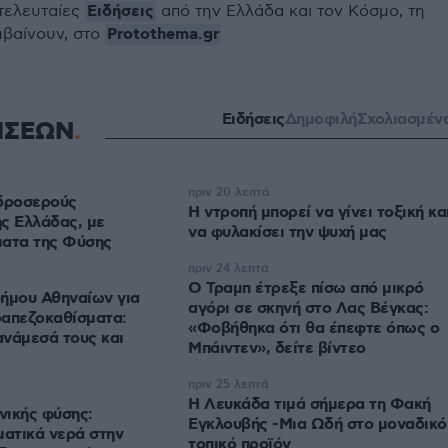
Ειδήσεις
 τελευταίες
από την Ελλάδα και τον Κόσμο, τη
Protothema.gr
μβαίνουν, στο
Ειδήσεις
Δημοφιλή
Σχολιασμέν
ΗΣΕΩΝ
πριν 20 λεπτά
 δροσερούς
Η ντροπή μπορεί να γίνει τοξική κα
ς Ελλάδας, με
να φυλακίσει την ψυχή μας
ματα της Φύσης
πριν 24 λεπτά
Ο Τραμπ έτρεξε πίσω από μικρό
ήμου Αθηναίων για
αγόρι σε σκηνή στο Λας Βέγκας:
ραπεζοκαθίσματα:
«Φοβήθηκα ότι θα έπεφτε όπως ο
νάμεσά τους και
Μπάιντεν», δείτε βίντεο
πριν 25 λεπτά
Η Λευκάδα τιμά σήμερα τη Φακή
νικής φύσης:
Εγκλουβής -Μια Ωδή στο μοναδικό
ματικά νερά στην
τοπικό προϊόν