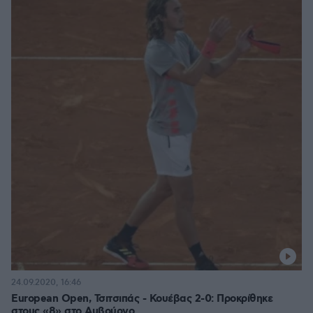
24.09.2020, 16:46
European Open, Τσιτσιπάς - Κουέβας 2-0: Προκρίθηκε
στους «8» στο Αμβούργο