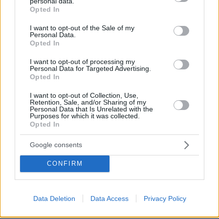
personal data.
grant or deny consent to Google and its third-party tags to
Opted In
use your data for below specified purposes in below Google
consent section.
I want to opt-out of the Sale of my
Personal Data.
Opted In
I want to opt-out of processing my
Personal Data for Targeted Advertising.
Opted In
I want to opt-out of Collection, Use,
Retention, Sale, and/or Sharing of my
Personal Data that Is Unrelated with the
Purposes for which it was collected.
Opted In
Google consents
CONFIRM
Data Deletion
Data Access
Privacy Policy
06.08.2026, 18:00