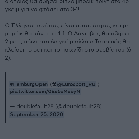
ο οποίος θα σβήσει διπλό μπρέικ πόιντ στο 4ο
γκέιμ για να φτάσει στο 3-1!
Ο Έλληνας τενίστας είναι ασταμάτητος και με
μπρέικ θα κάνει το 4-1. Ο Λάγιοβιτς θα σβήσει
2 ματς πόιντ στο 6ο γκέιμ αλλά ο Τσιτσιπάς θα
κλείσει το σετ και το παιχνίδι στο σερβίς του (6-
2).
#HamburgOpen
@Eurosport_RU
(🎥
)
pic.twitter.com/0Eo5cMxbyN
— doublefault28 (@doublefault28)
September 25, 2020