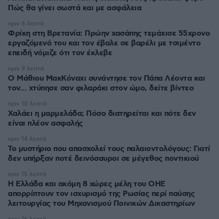
Πώς θα γίνει σωστά και με ασφάλεια
πριν 6 λεπτά
Φρίκη στη Βρετανία: Πρώην χασάπης τεμάχισε 55χρονο
εργαζόμενό του και τον έβαλε σε βαρέλι με τσιμέντο
επειδή νόμιζε ότι τον έκλεβε
πριν 9 λεπτά
Ο Μάθιου ΜακΚόναχι συνάντησε τον Πάπα Λέοντα και
τον... χτύπησε σαν φιλαράκι στον ώμο, δείτε βίντεο
πριν 10 λεπτά
Χαλάει η μαρμελάδα; Πόσο διατηρείται και πότε δεν
είναι πλέον ασφαλής
πριν 14 λεπτά
Το μυστήριο που απασχολεί τους παλαιοντολόγους: Γιατί
δεν υπήρξαν ποτέ δεινόσαυροι σε μέγεθος ποντικιού
πριν 15 λεπτά
Η Ελλάδα και ακόμη 8 χώρες μέλη του ΟΗΕ
απορρίπτουν τον ισχυρισμό της Ρωσίας περί παύσης
λειτουργίας του Μηχανισμού Ποινικών Δικαστηρίων