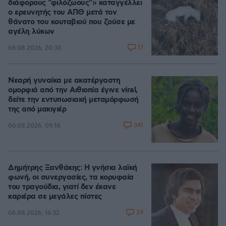
διάφορους "φιλόζωους"» καταγγέλλει
ο ερευνητής του ΑΠΘ μετά τον
θάνατο του κουταβιού που ζούσε με
αγέλη λύκων
17
06.08.2026, 20:30
Νεαρή γυναίκα με ακατέργαστη
ομορφιά από την Αιθιοπία έγινε viral,
δείτε την εντυπωσιακή μεταμόρφωσή
της από μακιγιέρ
341
06.08.2026, 09:18
Δημήτρης Ξανθάκης: Η γνήσια λαϊκή
φωνή, οι συνεργασίες, τα κορυφαία
του τραγούδια, γιατί δεν έκανε
καριέρα σε μεγάλες πίστες
29
06.08.2026, 16:32