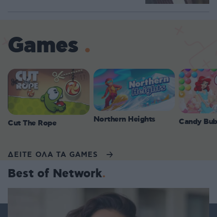
Games
Northern Heights
Candy Bub
Cut The Rope
ΔΕΙΤΕ ΟΛΑ ΤΑ GAMES
Best of Network