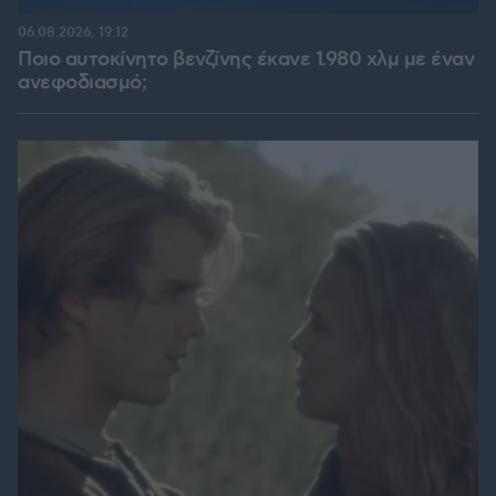
06.08.2026, 19:12
Ποιο αυτοκίνητο βενζίνης έκανε 1.980 χλμ με έναν
ανεφοδιασμό;