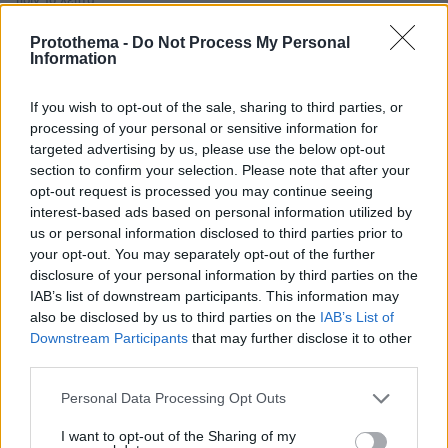
πριν 16 λεπτά
Νέα Mercedes-AMG GT 53 με 544 άλογα και 0-100 σε
3,5 δλ.
Protothema -
Do Not Process My Personal
Information
LIVE UPDATE
πριν 17 λεπτά
ΠΑΟΚ - Άντερλεχτ 0-1 (Β' ημίχρονο): Παλεύει για την
If you wish to opt-out of the sale, sharing to third parties, or
ισοφάριση ο «Δικέφαλος», έχασε πέναλτι ο Μιχαηλίδης,
processing of your personal or sensitive information for
targeted advertising by us, please use the below opt-out
section to confirm your selection. Please note that after your
πριν 18 λεπτά
opt-out request is processed you may continue seeing
Τροχαίο ατύχημα για τον Mike, η ανάρτηση του ράπερ
interest-based ads based on personal information utilized by
πριν 20 λεπτά
us or personal information disclosed to third parties prior to
5 ιστορικές εκκλησίες που αξίζει να γνωρίσετε στην
your opt-out. You may separately opt-out of the further
παλιά πόλη της Κέρκυρας
disclosure of your personal information by third parties on the
IAB’s list of downstream participants. This information may
also be disclosed by us to third parties on the
IAB’s List of
ΔΕΙΤΕ ΟΛΕΣ ΤΙΣ ΕΙΔΗΣΕΙΣ
Downstream Participants
that may further disclose it to other
third parties.
Please note that this website/app uses one or more Google
Personal Data Processing Opt Outs
ΤΑ ΠΙΟ ΔΗΜΟΦΙΛΗ
services and may gather and store information including but
not limited to your visit or usage behaviour. You may click to
I want to opt-out of the Sharing of my