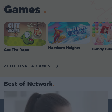
Games
Northern Heights
Candy Bub
Cut The Rope
ΔΕΙΤΕ ΟΛΑ ΤΑ GAMES
Best of Network