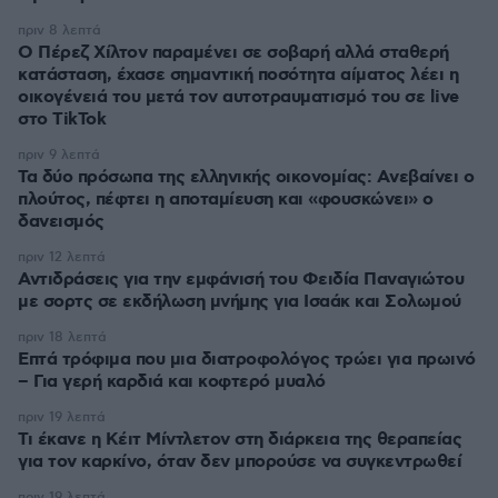
πριν 8 λεπτά
Ο Πέρεζ Χίλτον παραμένει σε σοβαρή αλλά σταθερή
κατάσταση, έχασε σημαντική ποσότητα αίματος λέει η
οικογένειά του μετά τον αυτοτραυματισμό του σε live
στο TikTok
πριν 9 λεπτά
Τα δύο πρόσωπα της ελληνικής οικονομίας: Aνεβαίνει ο
πλούτος, πέφτει η αποταμίευση και «φουσκώνει» ο
δανεισμός
πριν 12 λεπτά
Αντιδράσεις για την εμφάνισή του Φειδία Παναγιώτου
με σορτς σε εκδήλωση μνήμης για Ισαάκ και Σολωμού
πριν 18 λεπτά
Επτά τρόφιμα που μια διατροφολόγος τρώει για πρωινό
– Για γερή καρδιά και κοφτερό μυαλό
πριν 19 λεπτά
Τι έκανε η Κέιτ Μίντλετον στη διάρκεια της θεραπείας
για τον καρκίνο, όταν δεν μπορούσε να συγκεντρωθεί
πριν 19 λεπτά