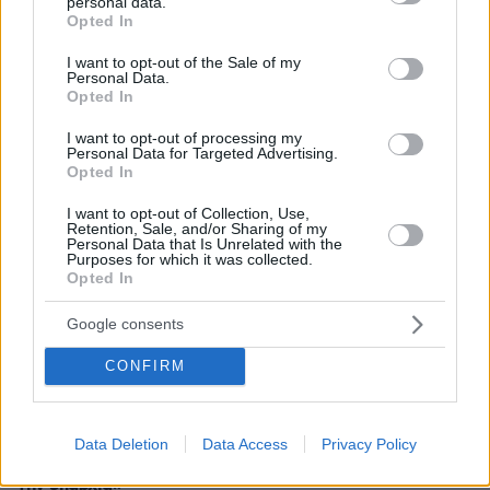
personal data.
grant or deny consent to Google and its third-party tags to
Opted In
use your data for below specified purposes in below Google
consent section.
I want to opt-out of the Sale of my
Personal Data.
Opted In
11.06.2026, 08:41
I want to opt-out of processing my
Personal Data for Targeted Advertising.
Πώς το τελεσίγραφο Πολάκη επισπεύδει τον σχεδιασμό
Opted In
Τσίπρα: Τα ψηφοδέλτια, η Κεντρική Επιτροπή και οι…
μεταγραφές
I want to opt-out of Collection, Use,
Retention, Sale, and/or Sharing of my
Personal Data that Is Unrelated with the
Purposes for which it was collected.
Opted In
ΡΟΗ ΕΙΔΗΣΕΩΝ
Google consents
Ειδήσεις
Δημοφιλή
Σχολιασμένα
CONFIRM
πριν 3 λεπτά
Τα πιο ακριβά ηλεκτρικά αυτοκίνητα παγκοσμίως
πριν 7 λεπτά
Data Deletion
Data Access
Privacy Policy
Γυναίκες που άλλαξαν ζωή: «Γιατί άφησα την Αθήνα για
την επαρχία»