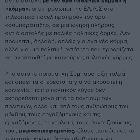
με τον όρο «πολιτικό κόμμα» ή
αντιδιαστολή
«κόμμα»,
οι εκπρόσωποι της ΕΛ.Α.Σ στα
τηλεοπτικά πάνελ προτιμούν τον όρο
«συμπαράταξη», σε μια κίνηση πλήρους
αντιδιαστολής με παλιές πολιτικές δομές. Δεν
πρόκειται, δηλαδή, απλώς για ένα νέο κόμμα,
αλλά για μια πολιτική οντότητα που προορίζεται
να αναπτυχθεί με καινούριες πολιτικές νόρμες.
Υπό αυτό το πρίσμα, «η Συμπαράταξη τολμά
και σπάει τα στερεότυπα για να ακουστεί η
κοινωνία. Γιατί ο πολιτικός λόγος δεν
εκπορεύεται μόνο από τα πόντιουμ των
πολιτικών, αλλά και από τους ανθρώπους του
μόχθου, τους εργαζόμενους και τις
εργαζόμενες, τη νεολαία, τους συνταξιούχους,
μικροεπιχειρηματίες,
τους
όλους αυτούς που τα
τελευταία χρόνια δεν προλαβαίνουν να