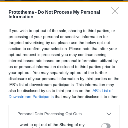
Protothema -
Do Not Process My Personal
11.06.2026, 09:02
Information
Ξεκινάει η μάχη του ΠΑΣΟΚ με Τσίπρα και Καρυστιανού
στις γειτονιές του Πειραιά και της Θεσσαλονίκης
If you wish to opt-out of the sale, sharing to third parties, or
processing of your personal or sensitive information for
targeted advertising by us, please use the below opt-out
section to confirm your selection. Please note that after your
opt-out request is processed you may continue seeing
interest-based ads based on personal information utilized by
us or personal information disclosed to third parties prior to
your opt-out. You may separately opt-out of the further
disclosure of your personal information by third parties on the
IAB’s list of downstream participants. This information may
also be disclosed by us to third parties on the
IAB’s List of
Downstream Participants
that may further disclose it to other
third parties.
Please note that this website/app uses one or more Google
Personal Data Processing Opt Outs
services and may gather and store information including but
not limited to your visit or usage behaviour. You may click to
I want to opt-out of the Sharing of my