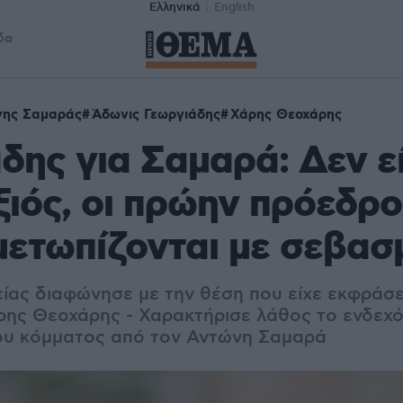
Ελληνικά
English
δα
νης Σαμαράς
Άδωνις Γεωργιάδης
Χάρης Θεοχάρης
δης για Σαμαρά: Δεν ε
ιός, οι πρώην πρόεδρο
μετωπίζονται με σεβασ
ίας διαφώνησε με την θέση που είχε εκφράσ
ρης Θεοχάρης - Χαρακτήρισε λάθος το ενδεχ
ου κόμματος από τον Αντώνη Σαμαρά