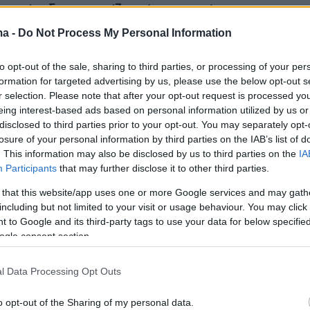
ωσε ότι δεν γνωρίζει εάν σκοπεύει να
ε μια τέτοια κίνηση. Παράλληλα, εξέφρασε τη
ma -
Do Not Process My Personal Information
 τέτοια εξέλιξη θα ήταν λανθασμένη,
to opt-out of the sale, sharing to third parties, or processing of your per
ως «πάνω από τα πρόσωπα είναι η παράταξη».
formation for targeted advertising by us, please use the below opt-out s
r selection. Please note that after your opt-out request is processed y
ρατία είναι πάνω από τα πρόσωπα. Είναι η
eing interest-based ads based on personal information utilized by us or
disclosed to third parties prior to your opt-out. You may separately opt-
υ Κωνσταντίνου Καραμανλή», ανέφερε
losure of your personal information by third parties on the IAB’s list of
κά ο κ. Γεωργιάδης, δίνοντας έμφαση στην
. This information may also be disclosed by us to third parties on the
IA
τη διαχρονική πορεία του κόμματος.
Participants
that may further disclose it to other third parties.
 that this website/app uses one or more Google services and may gath
είας σχολίασε επίσης τις πολιτικές κινήσεις
including but not limited to your visit or usage behaviour. You may click 
 to Google and its third-party tags to use your data for below specifi
ρωθυπουργού Αλέξη Τσίπρα, αναφέροντας ότι
ogle consent section.
τη στρατηγική του.
«Τον παραδέχομαι τον
ίχε προσχεδιάσει, τους ξεφλούδισε όλους σαν
l Data Processing Opt Outs
με ποιους από τους βουλευτές θα πάρει»,
οντας αιχμές για τις εξελίξεις στον χώρο της
o opt-out of the Sharing of my personal data.