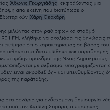
είας
Άδωνις Γεωργιάδης
, εκφράζοντας μια
άποψη από εκείνη που διατύπωσε ο
Εξωτερικών
Χάρη Θεοχάρη
.
δης μιλώντας στον ραδιοφωνικό σταθμό
 90,1 FM, κλήθηκε να σχολιάσει τις δηλώσεις τ
αι εκτίμησε ότι ο χαρακτηρισμός σε βάρος του
ρά πιθανότατα διατυπώθηκε «εκ παραδρομής»
, οι πρώην πρόεδροι της Νέας Δημοκρατίας
τιμετωπίζονται με σεβασμό, υπογραμμίζοντας ό
 «δεν είναι ακροδεξιός» και υπενθυμίζοντας ότ
ρος της παράταξης.
 στα σενάρια για ενδεχόμενη δημιουργία νέ
ρέα από τον Αντώνη Σαμάρα, ο υπουργός