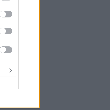
μή
ένα
ιν