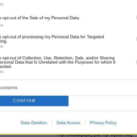
In
ράς.
o opt-out of the Sale of my Personal Data.
In
protothema.gr στο Google News
ο
και μάθετε πρώτοι όλες
to opt-out of processing my Personal Data for Targeted
ing.
In
Ειδήσεις
ελευταίες
από την Ελλάδα και τον Κόσμο, τη στιγ
o opt-out of Collection, Use, Retention, Sale, and/or Sharing
Protothema.gr
 στο
ersonal Data that Is Unrelated with the Purposes for which it
lected.
In
consents
Ειδήσεις
Δημοφιλή
Σχολιασμ
ΣΕΩΝ
CONFIRM
πριν 12 λεπτά
ς είναι τόσο
Ετοιμάζεστε για ταξίδι σε άλλη
Data Deletion
Data Access
Privacy Policy
 περιβάλλον
ήπειρο; Οι απαραίτητες κινήσεις πρ
την αναχώρηση για την υγεία σας