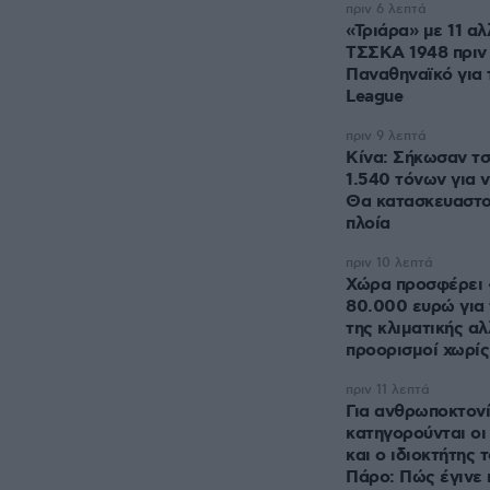
πριν 6 λεπτά
«Τριάρα» με 11 αλ
ΤΣΣΚΑ 1948 πριν 
Παναθηναϊκό για 
League
πριν 9 λεπτά
Κίνα: Σήκωσαν τσ
1.540 τόνων για ν
Θα κατασκευαστού
πλοία
πριν 10 λεπτά
Χώρα προσφέρει 
80.000 ευρώ για
της κλιματικής α
προορισμοί χωρίς
πριν 11 λεπτά
Για ανθρωποκτονί
κατηγορούνται οι
και ο ιδιοκτήτης 
Πάρο: Πώς έγινε 