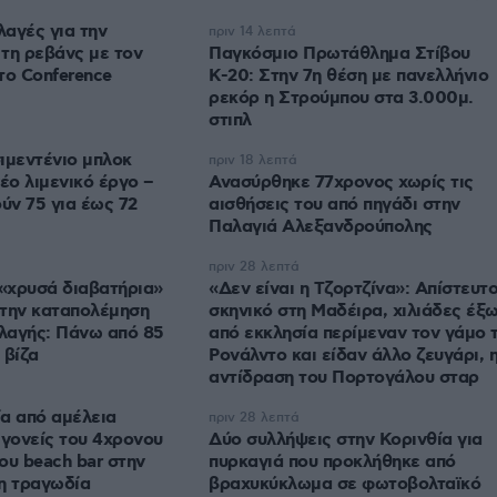
λαγές για την
πριν 14 λεπτά
τη ρεβάνς με τον
Παγκόσμιο Πρωτάθλημα Στίβου
το Conference
Κ-20: Στην 7η θέση με πανελλήνιο
ρεκόρ η Στρούμπου στα 3.000μ.
στιπλ
ιμεντένιο μπλοκ
πριν 18 λεπτά
έο λιμενικό έργο –
Ανασύρθηκε 77χρονος χωρίς τις
ν 75 για έως 72
αισθήσεις του από πηγάδι στην
Παλαγιά Αλεξανδρούπολης
πριν 28 λεπτά
«χρυσά διαβατήρια»
«Δεν είναι η Τζορτζίνα»: Απίστευτ
 την καταπολέμηση
σκηνικό στη Μαδέιρα, χιλιάδες έξ
λλαγής: Πάνω από 85
από εκκλησία περίμεναν τον γάμο 
 βίζα
Ρονάλντο και είδαν άλλο ζευγάρι, 
αντίδραση του Πορτογάλου σταρ
α από αμέλεια
πριν 28 λεπτά
 γονείς του 4χρονου
Δύο συλλήψεις στην Κορινθία για
του beach bar στην
πυρκαγιά που προκλήθηκε από
η τραγωδία
βραχυκύκλωμα σε φωτοβολταϊκό