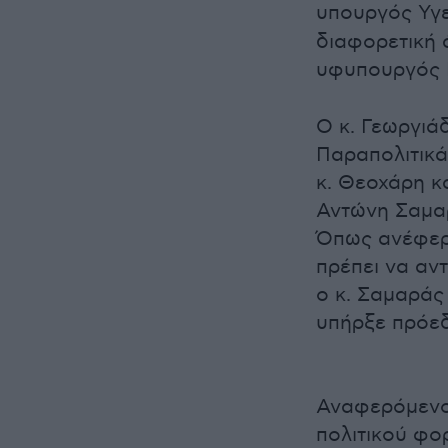
υπουργός Υγ
διαφορετική 
υφυπουργός 
Ο κ. Γεωργιά
Παραπολιτικά
κ. Θεοχάρη κ
Αντώνη Σαμα
Όπως ανέφερε
πρέπει να αν
ο κ. Σαμαράς
υπήρξε πρόεδ
Αναφερόμενος
πολιτικού φο