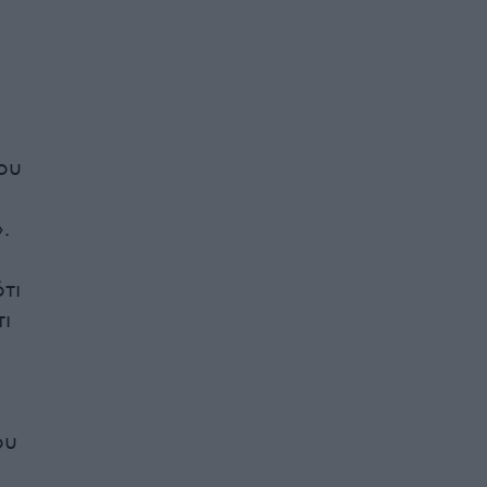
ου
.
τι
ι
ου