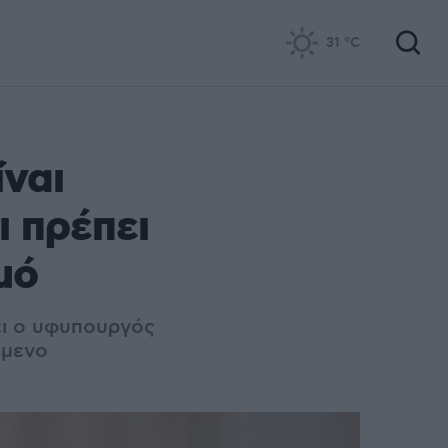
31
°C
ίναι
ι πρέπει
μό
ει ο υφυπουργός
όμενο