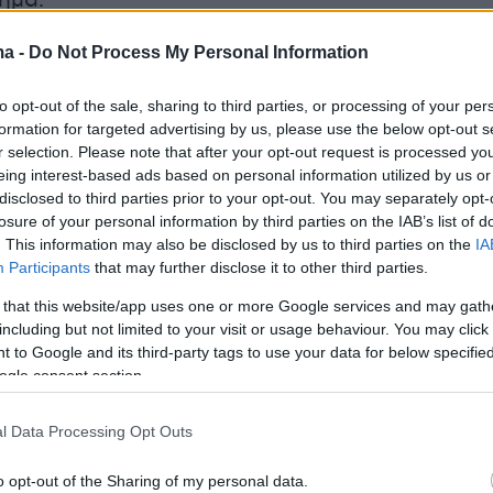
ημα.
ma -
Do Not Process My Personal Information
ρειάζεται 500 κλίνες ανακουφιστικής φροντίδα
θα ξεκινήσει η ανάπτυξη τους. Στο πλαίσιο τη
to opt-out of the sale, sharing to third parties, or processing of your per
μονάδων ανακουφιστικής φροντίδας
formation for targeted advertising by us, please use the below opt-out s
αι η ανάπτυξη τεσσάρων κλινών στο
r selection. Please note that after your opt-out request is processed y
eing interest-based ads based on personal information utilized by us or
Νοσοκομείο Θεσσαλονίκης "Σταύρος, Νιάρχος"
disclosed to third parties prior to your opt-out. You may separately opt-
 κατασκευής του οποίου εκτιμάται τον
losure of your personal information by third parties on the IAB’s list of
υ 2027. Επίσης, θα αναπτυχθουν 40 κλίνες στο
. This information may also be disclosed by us to third parties on the
IA
Participants
that may further disclose it to other third parties.
γκολογικό Νοσοκομείο Θεσσαλονίκης και η
α Δημόσιας Ανακουφιστικής Φροντίδας στην
 that this website/app uses one or more Google services and may gath
including but not limited to your visit or usage behaviour. You may click 
σε κ. Γεωργιάδης και συμπλήρωσε ότι
 to Google and its third-party tags to use your data for below specifi
ανακοινώσεις το επόμενο διάστημα.
ogle consent section.
ρά του, ο κ. Θεμιστοκλεους επεσήμανε «
ότι το
l Data Processing Opt Outs
ο Δράσης περιλαμβάνει οκτώ άξονες και ο
o opt-out of the Sharing of my personal data.