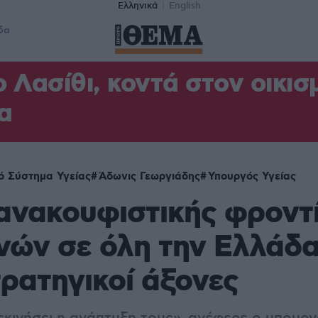
Ελληνικά
English
δα
 Λασίθι, κοντά στον οικισμ
α
ό Σύστημα Υγείας
Άδωνις Γεωργιάδης
Υπουργός Υγείας
ανακουφιστικής φροντ
νών σε όλη την Ελλάδα,
ρατηγικοί άξονες