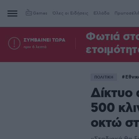
Games
Όλες οι Ειδήσεις
Ελλάδα
Πρωτοσέλι
Φωτιά στο
ΣΥΜΒΑΙΝΕΙ ΤΩΡΑ
ετοιμότητ
πριν 6 λεπτά
Εθνικ
ΠΟΛΙΤΙΚΗ
Δίκτυο 
500 κλι
οκτώ στ