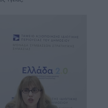
ός Υγείας,