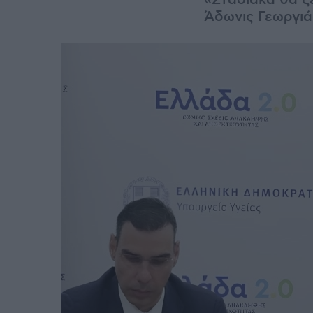
«Σταδιακά θα ξ
Άδωνις Γεωργιά