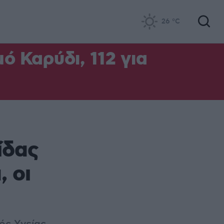
26
°C
ό Καρύδι, 112 για
ίδας
 οι