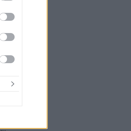
ς
αι
ν
ρά