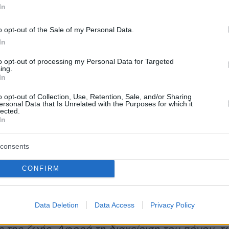
ς αφορά κλίνες εντός των νοσοκομείων,
In
ονάδων ανακουφιστικής φροντίδας και κατ'
ίες. Το Εθνικό Σχέδιο Δράσης αποτελεί την
o opt-out of the Sale of my Personal Data.
θεια στην ιστορία του συστήματος υγείας τη
In
αποκτήσει μια εθνική στρατηγική για την
to opt-out of processing my Personal Data for Targeted
ing.
ή φροντίδα με ορίζοντα το 2030».
In
o opt-out of Collection, Use, Retention, Sale, and/or Sharing
ράσης στοχεύει στην ανάπτυξη ενός
ersonal Data that Is Unrelated with the Purposes for which it
lected.
ου συστήματος υποστήριξης των ανθρώπων κ
In
ιών τους από τη στιγμή της διάγνωσης μιας
ας εξελικτικής και απειλητικής για τη ζωή
consents
το θάνατο και το πένθος. Η ανάπτυξη νονάδω
CONFIRM
α συμβάλει ουσιαστικά στην αξιοπρεπή
 ασθενών, διασφαλίζοντας ότι κανείς δεν θα
ν απαραίτητη υποστήριξη στις πιο δύσκολες
Data Deletion
Data Access
Privacy Policy
ζωής του. Η ανακουφιστική φροντίδα δεν αφο