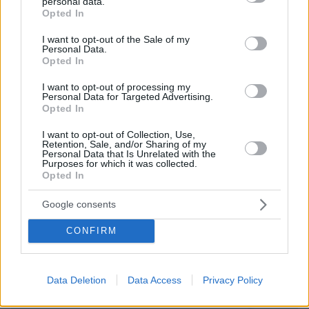
personal data.
λεπτά και ξυλοκόπησαν τον κοσμηματοπώλη που τους
grant or deny consent to Google and its third-party tags to
Opted In
κυνήγησε στη Βρετανία
use your data for below specified purposes in below Google
consent section.
I want to opt-out of the Sale of my
πριν 17 λεπτά
Personal Data.
Καστοριά: Νεκρή μεγαλόσωμη αρκούδα, πιθανόν από
Opted In
πυροβολισμό
I want to opt-out of processing my
πριν 21 λεπτά
Personal Data for Targeted Advertising.
Οπαδός του ΟΦΗ έβγαλε εισιτήριο διαρκείας στον 2
Opted In
μηνών γιο του: «Είναι οικογένεια, είναι παράδοση»,
έγραψε η ΠΑΕ, δείτε βίντεο
I want to opt-out of Collection, Use,
Retention, Sale, and/or Sharing of my
πριν 22 λεπτά
Personal Data that Is Unrelated with the
Purposes for which it was collected.
Διακοπές στη Δυτική Πελοπόννησο: Ιστορία, θάλασσα
Opted In
και καταρράκτες
Google consents
ΔΕΙΤΕ ΟΛΕΣ ΤΙΣ ΕΙΔΗΣΕΙΣ
CONFIRM
ΤΑ ΠΙΟ ΔΗΜΟΦΙΛΗ
Data Deletion
Data Access
Privacy Policy