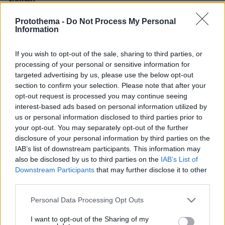
χαμηλά
πριν 4 λεπτά
Protothema -
Do Not Process My Personal
Για αμύθητο συμβόλαιο του Σαλάχ γράφουν στην
Information
Τουρκία: Θα παίρνει 30 εκατομμύρια τον χρόνο,
προβλέπονται έξοδα για κομμωτήρια και... χαρτί υγείας
If you wish to opt-out of the sale, sharing to third parties, or
πριν 6 λεπτά
processing of your personal or sensitive information for
Υπό έλεγχο η φωτιά σε χαμηλή βλάστηση στην Ευκαρπία
targeted advertising by us, please use the below opt-out
Κιλκίς
section to confirm your selection. Please note that after your
opt-out request is processed you may continue seeing
πριν 11 λεπτά
interest-based ads based on personal information utilized by
Το «κερασάκι» του Τρινκιέρι έρχεται από το NBA – Αυτή
us or personal information disclosed to third parties prior to
είναι η τελευταία μεγάλη κίνηση που κυνηγάει ο ΠΑΟΚ
your opt-out. You may separately opt-out of the further
πριν 12 λεπτά
disclosure of your personal information by third parties on the
Τελικά, πόσο ωφέλιμα -και ασφαλή- είναι τα
IAB’s list of downstream participants. This information may
βιταμινούχα συμπληρώματα διατροφής;
also be disclosed by us to third parties on the
IAB’s List of
Downstream Participants
that may further disclose it to other
πριν 12 λεπτά
Βόλτα του σκύλου: Τα 5 είδη που χρειάζεται για να είναι
third parties.
υγιής και χαρούμενος
Please note that this website/app uses one or more Google
Personal Data Processing Opt Outs
πριν 16 λεπτά
services and may gather and store information including but
Βίντεο: Έκλεψαν χρυσές αλυσίδες 70.000 ευρώ σε τρία
not limited to your visit or usage behaviour. You may click to
I want to opt-out of the Sharing of my