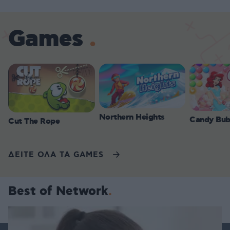
Games
Northern Heights
Candy Bub
Cut The Rope
ΔΕΙΤΕ ΟΛΑ ΤΑ GAMES
Best of Network