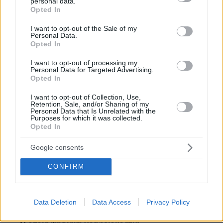
μιλήσετε και για την ψηφιοποίηση....
personal data.
grant or deny consent to Google and its third-party tags to
Opted In
use your data for below specified purposes in below Google
ΑΠΑΝΤΗΣΗ
consent section.
I want to opt-out of the Sale of my
Personal Data.
Opted In
I want to opt-out of processing my
Εντυπωσικαή αλλαγή
Personal Data for Targeted Advertising.
Opted In
09.06.2026, 19:54
Ψηφιακή γραφειοκρατία στις περισσότερες
I want to opt-out of Collection, Use,
υπηρεσίες
Retention, Sale, and/or Sharing of my
Personal Data that Is Unrelated with the
ΑΠΑΝΤΗΣΗ
Purposes for which it was collected.
Opted In
Το είπε ο άνθρωπος
Google consents
09.06.2026, 21:30
Είναι ο Σακίλ μην τον πειράζετε έχει πρόβλημα.
CONFIRM
Δίκιο έχεις φίλε... εντάξει...κάτσε στον υπολογιστή
σου
ΑΠΑΝΤΗΣΗ
Data Deletion
Data Access
Privacy Policy