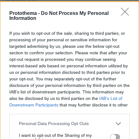
09.06.2026, 21:36
Εκσυγχρονισμός και ψηφιοποίηση. Ο Μητσοτάκης
Protothema -
Do Not Process My Personal
κάνει έργο και φυσικά αυτό αναγνωρίζεται από τον
Information
κόσμο. Τώρα κάτι τρολς πραγματικά που γράφουν το
μακρύ και το κοντό τους τα ίδια είναι όλη μέρα.
If you wish to opt-out of the sale, sharing to third parties, or
ΑΠΑΝΤΗΣΗ
processing of your personal or sensitive information for
targeted advertising by us, please use the below opt-out
section to confirm your selection. Please note that after your
παραμυθια
opt-out request is processed you may continue seeing
09.06.2026, 21:16
interest-based ads based on personal information utilized by
Μια ψηφιακή υποχρέωση από την ΕΕ πληρωμένη από
us or personal information disclosed to third parties prior to
την ΕΕ...μας τη βγάζουν σαν έργο ενώ όλες οι χώρες
your opt-out. You may separately opt-out of the further
τους έχει γίνει υποχρεωτικό να έχουν πλατφόρμες
disclosure of your personal information by third parties on the
πλέον σαν το gov...2026 έχουμε προφανώς και δε
IAB’s list of downstream participants. This information may
γινόταν να είχαμε gov το 2015 η το 1995
also be disclosed by us to third parties on the
IAB’s List of
Downstream Participants
that may further disclose it to other
ΑΠΑΝΤΗΣΗ
third parties.
Ας το
Please note that this website/app uses one or more Google
Personal Data Processing Opt Outs
09.06.2026, 21:34
services and may gather and store information including but
Πάνε να βρεις δουλειά...έχετε αποτύχει σε όλα θα
not limited to your visit or usage behaviour. You may click to
I want to opt-out of the Sharing of my