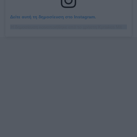
Δείτε αυτή τη δημοσίευση στο Instagram.
Η δημοσίευση κοινοποιήθηκε από το χρήστη Kyriakos Mitsotakis (@kyriakos_)