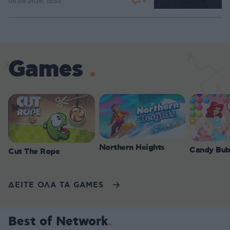
4
08.08.2026, 15:02
Games
Northern Heights
Candy Bub
Cut The Rope
ΔΕΙΤΕ ΟΛΑ ΤΑ GAMES
Best of Network