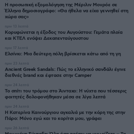
Η προσωπική εξομολόγηση της Μέριλιν Μονρόε σε
Έλληνα δημοσιογράφο: «Θα ήθελα να είχα γεννηθεί στη
χώρα σας»
πριν 13 λεπτά
Κορυφώνεται η έξοδος του Αυγούστου: Γεμάτα πλοία
και ΚΤΕΛ ενόψει Δεκαπενταύγουστου
πριν 17 λεπτά
Ελσίνκι: Mια δεύτερη πόλη βρίσκεται κάτω από τη γη
πριν 23 λεπτά
Ancient Greek Sandals: Πώς το ελληνικό σανδάλι έγινε
διεθνές brand και έφτασε στην Camper
πριν 24 λεπτά
Το σπίτι του τρόμου στο Άινταχο: Η νύχτα που τέσσερις
φοιτητές δολοφονήθηκαν μέσα σε λίγα λεπτά
πριν 24 λεπτά
Η Κατερίνα Καινούργιου αγκαλιά με την κόρη της στην
Πάρο: Μόνο εγώ και το κορίτσι μου, γράφει
πριν 26 λεπτά