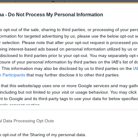
ς παράγοντας σταθερότητας.
ma -
Do Not Process My Personal Information
ις της Ελλάδας με τις Ηνωμένες Πολιτείες, ο
to opt-out of the sale, sharing to third parties, or processing of your per
formation for targeted advertising by us, please use the below opt-out s
σοτάκης τόνισε: «Ως Ελλάδα να είμαστε
r selection. Please note that after your opt-out request is processed y
ι είμαστε αφοσιωμένο μέλος της ΕΕ, αλλά
eing interest-based ads based on personal information utilized by us or
ια συμμαχία με τις ΗΠΑ που σκοπεύουμε να
disclosed to third parties prior to your opt-out. You may separately opt-
losure of your personal information by third parties on the IAB’s list of
ως κάνουμε εδώ και πολλά χρόνια. Η σχέση μ
. This information may also be disclosed by us to third parties on the
IA
ι ότι η Ελλάδα είναι πόλος σταθερότητας στη
Participants
that may further disclose it to other third parties.
 ίδιο πνεύμα, επέμεινε ότι η στρατηγική της
 that this website/app uses one or more Google services and may gath
μείται στη συνέπεια και στη συνέχεια των
including but not limited to your visit or usage behaviour. You may click 
.
 to Google and its third-party tags to use your data for below specifi
ogle consent section.
γός αναφέρθηκε επίσης στις συνεργασίες με
l Data Processing Opt Outs
 εταιρείες, δίνοντας έμφαση στην ενεργειακή
 ειδικά στη γεώτρηση για υδρογονάνθρακες,
o opt-out of the Sharing of my personal data.