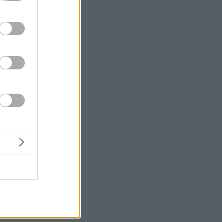
η
ας
ι