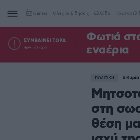
Games
Όλες οι Ειδήσεις
Ελλάδα
Πρωτοσέλι
Φωτιά στ
ΣΥΜΒΑΙΝΕΙ ΤΩΡΑ
εναέρια
πριν μία ώρα
Κυριά
ΠΟΛΙΤΙΚΗ
Μητσοτ
στη σωσ
θέση μα
ισχύ τη