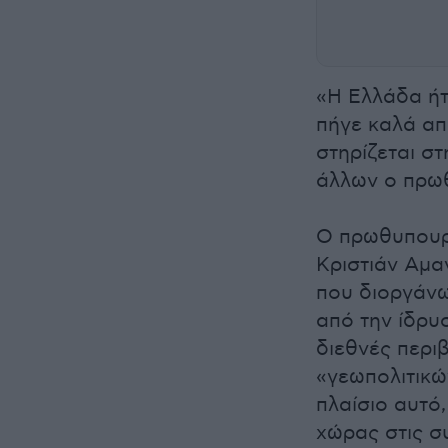
«Η Ελλάδα ήτ
πήγε καλά απ
στηρίζεται στ
άλλων ο πρω
Ο πρωθυπουρ
Κριστιάν Αμα
που διοργάνωσ
από την ίδρυ
διεθνές περι
«γεωπολιτικώ
πλαίσιο αυτό,
χώρας στις συ