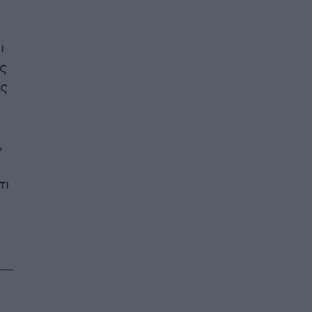
ι
ς
ες
,
τι