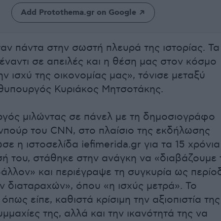
Add Protothema.gr on Google
αν πάντα στην σωστή πλευρά της ιστορίας. Τα
έναντι σε απειλές και η θέση μας στον κόσμο
ην ισχύ της οικονομίας μας», τόνισε μεταξύ
θυπουργός Κυριάκος Μητσοτάκης.
γός μιλώντας σε πάνελ με τη δημοσιογράφο
νπούρ του CNN, στο πλαίσιο της εκδήλωσης
ε η ιστοσελίδα iefimerida.gr για τα 15 χρόνια
σή του, στάθηκε στην ανάγκη να «διαβάζουμε 
βάλλον» και περιέγραψε τη συγκυρία ως περίο
ν διαταραχών», όπου «η ισχύς μετρά». Το
 όπως είπε, καθιστά κρίσιμη την αξιοπιστία της
μμαχίες της, αλλά και την ικανότητά της να