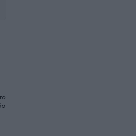
το
δο