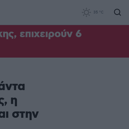
35
°C
ς, επιχειρούν 6
άντα
, η
αι στην