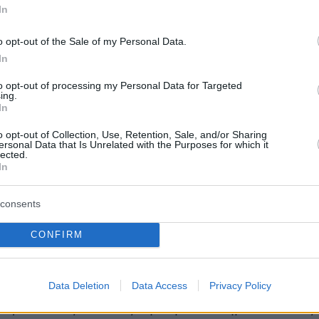
: «χαίρομαι ιδιαίτερα που μπορούμε να
In
NG από τις Ηνωμένες Πολιτείες και να
o opt-out of the Sale of my Personal Data.
ε τους βόρειους γείτονές μας». Όπως είπε, 
In
ώκει να ενισχύσει τον ρόλο της στο
to opt-out of processing my Personal Data for Targeted
 ενεργειακό τοπίο και να αξιοποιήσει τη θέση
ing.
 που μπορεί να στηρίζει και τρίτες χώρες.
In
o opt-out of Collection, Use, Retention, Sale, and/or Sharing
ersonal Data that Is Unrelated with the Purposes for which it
αμμή, υπογράμμισε ότι «θέλουμε να γίνουμε έν
lected.
ς των προτεραιοτήτων των Ηνωμένων
In
αναφερόμενος παράλληλα και στη ναυτιλία ως
consents
ς σταθερούς πυλώνες της ελληνικής ισχύος κα
CONFIRM
Data Deletion
Data Access
Privacy Policy
ητσοτάκης έθεσε ως δεύτερο βασικό πεδίο
μερικανικές σχέσεις την άμυνα, σημειώνοντας