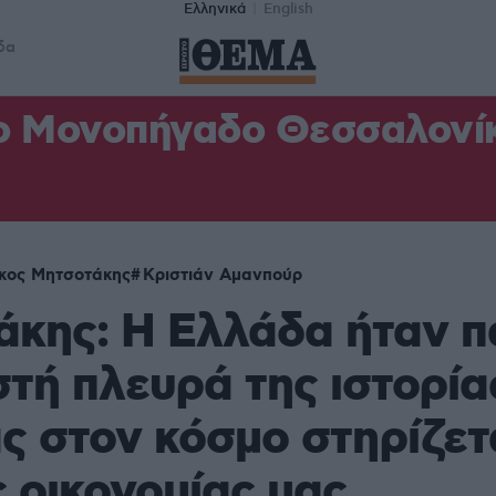
Ελληνικά
English
δα
ο Μονοπήγαδο Θεσσαλονίκη
κος Μητσοτάκης
Κριστιάν Αμανπούρ
άκης: Η Ελλάδα ήταν π
τή πλευρά της ιστορίας
ς στον κόσμο στηρίζετ
ς οικονομίας μας