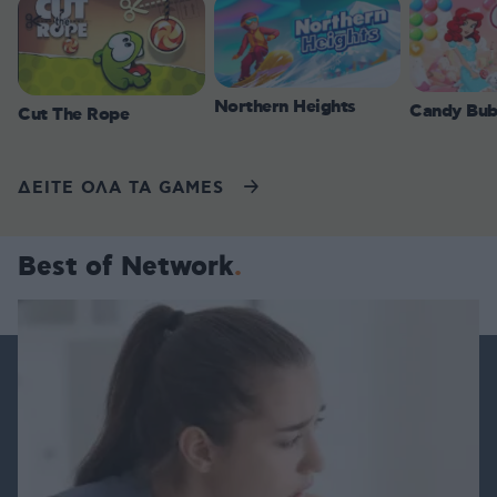
Northern Heights
Candy Bub
Cut The Rope
ΔΕΙΤΕ ΟΛΑ ΤΑ GAMES
Best of Network