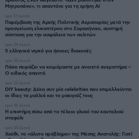
Χρωστάς Έναν Αύγουστο: «Δεν βασίστηκε στον
Μητροπάνο», τι απαντάνε για τη χρήση AI
πριν 17 λεπτά
Παρέμβαση της Αρχής Πολιτικής Αεροπορίας μετά την
προσγείωση ελικοπτέρου στο Σαρακήνικο, αυστηρή
σύσταση για την ασφάλεια των πολιτών
πριν 24 λεπτά
5 ελληνικά νησιά για ήσυχες διακοπές
πριν 30 λεπτά
Πόσο πειράζει να κοιμόμαστε με ανοιχτό ανεμιστήρα –
Ο ειδικός απαντά
πριν 32 λεπτά
DIY beauty: Δέκα συν μία celebrities που επιμελλούνται
οι ίδιες τα μαλλιά και το μακιγιάζ τους
πριν 32 λεπτά
Η επιστήμη πίσω από το τέλειο γλυκό του κουταλιού
σταφύλι
πριν 33 λεπτά
Χούθι, το «άλυτο πρόβλημα» της Μέσης Ανατολής: Γιατί