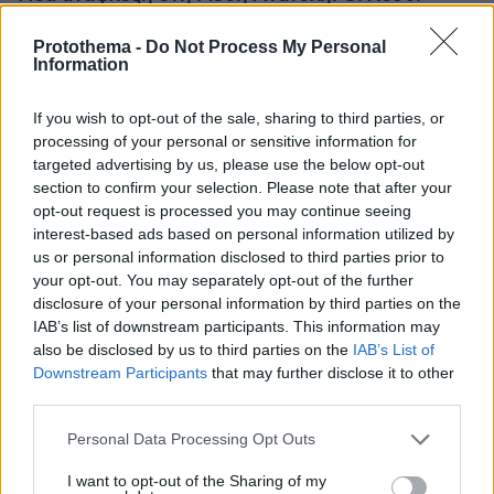
χτύπησαν εγκατάσταση της Aramco, το Ιράν βάζει
πιο σκληρούς όρους για τα Στενά του Ορμούζ
Protothema -
Do Not Process My Personal
Information
If you wish to opt-out of the sale, sharing to third parties, or
processing of your personal or sensitive information for
targeted advertising by us, please use the below opt-out
section to confirm your selection. Please note that after your
opt-out request is processed you may continue seeing
interest-based ads based on personal information utilized by
us or personal information disclosed to third parties prior to
your opt-out. You may separately opt-out of the further
disclosure of your personal information by third parties on the
IAB’s list of downstream participants. This information may
also be disclosed by us to third parties on the
IAB’s List of
Downstream Participants
that may further disclose it to other
third parties.
Please note that this website/app uses one or more Google
Personal Data Processing Opt Outs
services and may gather and store information including but
not limited to your visit or usage behaviour. You may click to
I want to opt-out of the Sharing of my