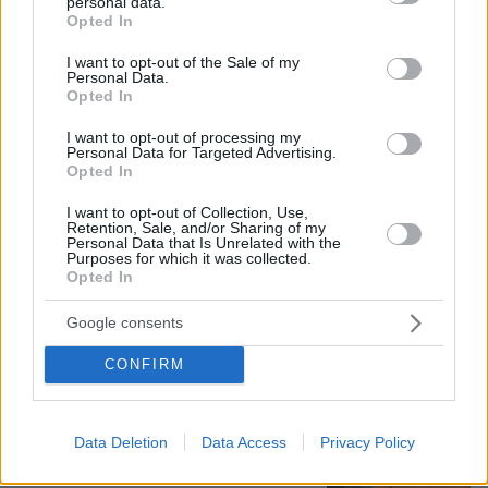
personal data.
grant or deny consent to Google and its third-party tags to
Opted In
use your data for below specified purposes in below Google
consent section.
I want to opt-out of the Sale of my
Loaded
:
100.00%
Personal Data.
09.08.2026, 11:17
Opted In
Ελικόπτερο «πάρκαρε» στο Σαρακήνικο για να
κάνουν μπάνιο οι επιβάτες του, δείτε βίντεο
I want to opt-out of processing my
Personal Data for Targeted Advertising.
Opted In
Οι τελευταίες μέρες της 49χρονης
I want to opt-out of Collection, Use,
TikToker που διαγνώστηκε με
Retention, Sale, and/or Sharing of my
Αλτσχάιμερ και επέλεξε την ιατρικώς
Personal Data that Is Unrelated with the
Purposes for which it was collected.
υποβοηθούμενη αυτοκτονία
Opted In
09.08.2026, 12:07
Google consents
CONFIRM
Το σπίτι του τρόμου στο Άινταχο: Η
νύχτα που τέσσερις φοιτητές
δολοφονήθηκαν μέσα σε λίγα λεπτά
Data Deletion
Data Access
Privacy Policy
25
09.08.2026, 08:33