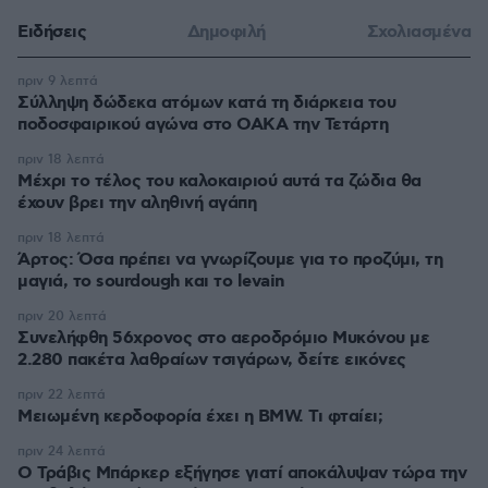
Ειδήσεις
Δημοφιλή
Σχολιασμένα
πριν 9 λεπτά
Σύλληψη δώδεκα ατόμων κατά τη διάρκεια του
ποδοσφαιρικού αγώνα στο ΟΑΚΑ την Τετάρτη
πριν 18 λεπτά
Μέχρι το τέλος του καλοκαιριού αυτά τα ζώδια θα
έχουν βρει την αληθινή αγάπη
πριν 18 λεπτά
Άρτος: Όσα πρέπει να γνωρίζουμε για το προζύμι, τη
μαγιά, το sourdough και το levain
πριν 20 λεπτά
Συνελήφθη 56χρονος στο αεροδρόμιο Μυκόνου με
2.280 πακέτα λαθραίων τσιγάρων, δείτε εικόνες
πριν 22 λεπτά
Μειωμένη κερδοφορία έχει η BMW. Τι φταίει;
πριν 24 λεπτά
O Τράβις Μπάρκερ εξήγησε γιατί αποκάλυψαν τώρα την