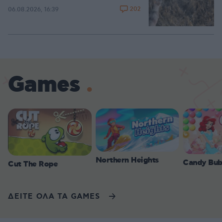
202
06.08.2026, 16:39
Games
Northern Heights
Candy Bub
Cut The Rope
ΔΕΙΤΕ ΟΛΑ ΤΑ GAMES