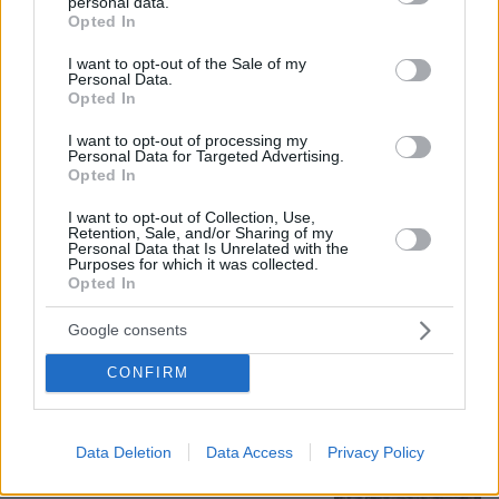
personal data.
grant or deny consent to Google and its third-party tags to
Opted In
use your data for below specified purposes in below Google
Προθεσμία για να απολογηθεί την
Τρίτη έλαβε η 46χρονη που
consent section.
I want to opt-out of the Sale of my
κατηγορείται για την επίθεση στη
Personal Data.
Marfin - «Είναι αθώα» λέει ο
Opted In
συνήγορός της
I want to opt-out of processing my
Personal Data for Targeted Advertising.
127
07.08.2026, 11:41
Opted In
I want to opt-out of Collection, Use,
Αναστέλλεται η λειτουργία του
Retention, Sale, and/or Sharing of my
αιολικού πάρκου στη Βοιωτία λόγω της
Personal Data that Is Unrelated with the
Purposes for which it was collected.
μεγάλης πυρκαγιάς, προφυλακίστηκαν
Opted In
οι τρεις κατηγορούμενοι
24
07.08.2026, 11:44
Google consents
CONFIRM
Πέθανε το άσπρο κουτάβι που
συμβίωνε με αγέλη λύκων στην
Data Deletion
Data Access
Privacy Policy
Κεντρική Μακεδονία: Καλό ταξίδι
μικρέ, δείτε βίντεο