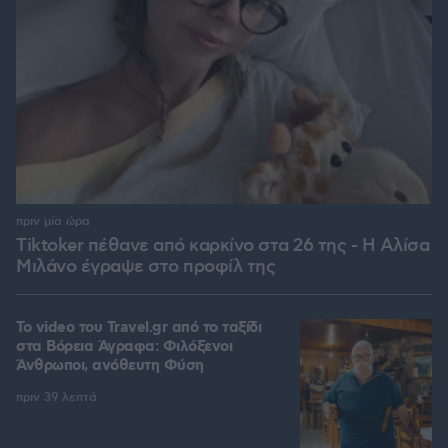
πριν μία ώρα
Tiktoker πέθανε από καρκίνο στα 26 της - Η Αλίσα
Μιλάνο έγραψε στο προφίλ της
To video του Travel.gr από το ταξίδι
στα Βόρεια Άγραφα: Φιλόξενοι
Άνθρωποι, ανόθευτη Φύση
πριν 39 λεπτά