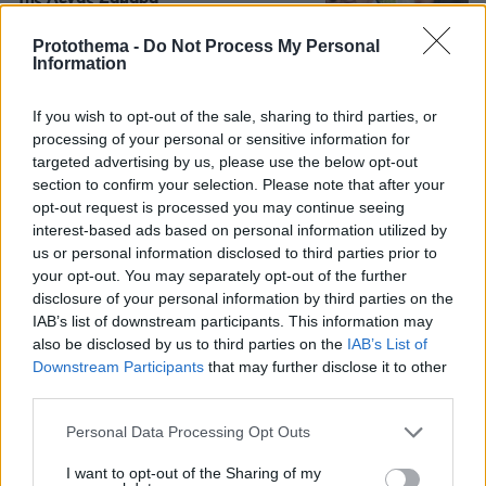
21
07.08.2026, 10:26
Protothema -
Do Not Process My Personal
Information
If you wish to opt-out of the sale, sharing to third parties, or
processing of your personal or sensitive information for
Συνελήφθη στη Γερμανία 31χρονος
targeted advertising by us, please use the below opt-out
για δολοφονίες μελών της Greek
section to confirm your selection. Please note that after your
Mafia, κατηγορείται και για την
εκτέλεση με 97 σφαίρες του Βαγγέλη
opt-out request is processed you may continue seeing
Ζαμπούνη
interest-based ads based on personal information utilized by
us or personal information disclosed to third parties prior to
9
07.08.2026, 10:33
your opt-out. You may separately opt-out of the further
disclosure of your personal information by third parties on the
IAB’s list of downstream participants. This information may
Οργή στο Περού για το βίντεο της
also be disclosed by us to third parties on the
IAB’s List of
σεξουαλικής επίθεσης μαέστρου σε
Downstream Participants
that may further disclose it to other
26χρονη τραγουδίστρια: «Σιγά-σιγά
third parties.
θα το ξεπεράσεις» της έλεγαν από τη
μπάντα της
Please note that this website/app uses one or more Google
Personal Data Processing Opt Outs
services and may gather and store information including but
75
07.08.2026, 07:16
not limited to your visit or usage behaviour. You may click to
I want to opt-out of the Sharing of my