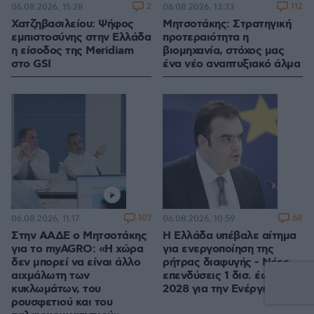
2
112
06.08.2026, 15:28
06.08.2026, 13:33
Χατζηβασιλείου: Ψήφος
Μητσοτάκης: Στρατηγική
εμπιστοσύνης στην Ελλάδα
προτεραιότητα η
η είσοδος της Meridiam
βιομηχανία, στόχος μας
στο GSI
ένα νέο αναπτυξιακό άλμα
107
68
06.08.2026, 11:17
06.08.2026, 10:59
Στην ΑΑΔΕ ο Μητσοτάκης
Η Ελλάδα υπέβαλε αίτημα
για το myAGRO: «Η χώρα
για ενεργοποίηση της
δεν μπορεί να είναι άλλο
ρήτρας διαφυγής - Νέες
αιχμάλωτη των
επενδύσεις 1 δισ. έως το
κυκλωμάτων, του
2028 για την Ενέργεια
ρουσφετιού και του