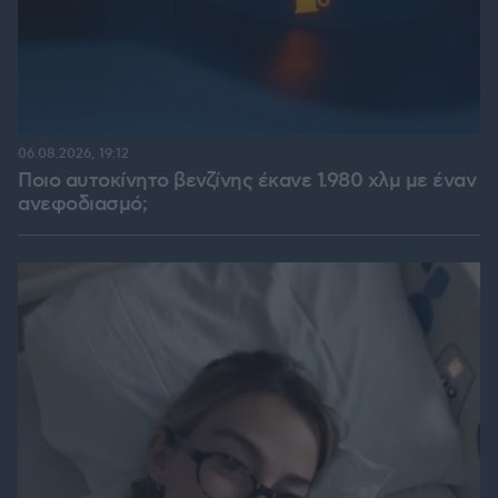
06.08.2026, 19:12
Ποιο αυτοκίνητο βενζίνης έκανε 1.980 χλμ με έναν
ανεφοδιασμό;