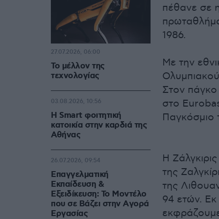
πέθανε σε η
πρωταθλήμα
1986.
27.07.2026, 06:00
Με την εθνι
Το μέλλον της
Ολυμπιακού
τεχνολογίας
Στον πάγκο
στο Eurobas
03.08.2026, 10:56
Η Smart φοιτητική
Παγκόσμιο 
κατοικία στην καρδιά της
Αθήνας
Η Ζάλγκιρις
26.07.2026, 09:54
της Ζαλγκίρ
Επαγγελματική
Εκπαίδευση &
της Λιθουαν
Εξειδίκευση: Το Mοντέλο
94 ετών. Ε
που σε Bάζει στην Aγορά
εκφράζουμε
Eργασίας