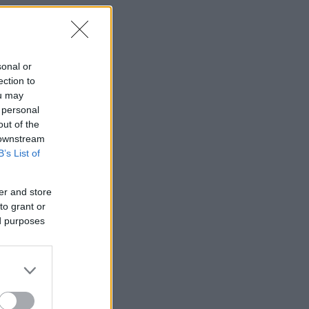
sonal or
ection to
ou may
 personal
out of the
 downstream
B’s List of
er and store
to grant or
ed purposes