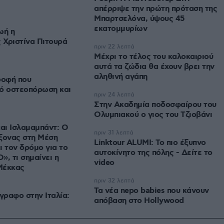
απέρριψε την πρώτη πρόταση της
Μπαρτσελόνα, ύψους 45
εκατομμυρίων
ωή η
 Χριστίνα Πιτουρά
πριν 22 λεπτά
Μέχρι το τέλος του καλοκαιριού
αυτά τα ζώδια θα έχουν βρει την
αληθινή αγάπη
ροφή που
πό οστεοπόρωση και
πριν 24 λεπτά
Στην Ακαδημία ποδοσφαίρου του
Ολυμπιακού ο γιος του Τζιοβάνι
και Ισλαμαμπάντ: Ο
πριν 31 λεπτά
ξονας στη Μέση
Linktour ALUMI: Το πιο έξυπνο
ι τον δρόμο για το
αυτοκίνητο της πόλης - Δείτε το
», τι σημαίνει η
video
Μέκκας
πριν 32 λεπτά
Τα νέα nepo babies που κάνουν
γραφο στην Ιταλία:
απόβαση στο Hollywood