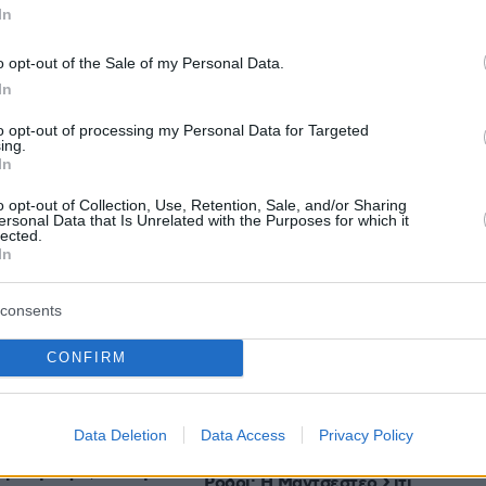
In
o opt-out of the Sale of my Personal Data.
In
to opt-out of processing my Personal Data for Targeted
protothema.gr στο Google News
ing.
το
και μάθετε πρώτοι
In
εις
o opt-out of Collection, Use, Retention, Sale, and/or Sharing
Ειδήσεις
ersonal Data that Is Unrelated with the Purposes for which it
 τελευταίες
από την Ελλάδα και τον Κόσμο, τη
lected.
Protothema.gr
μβαίνουν, στο
In
consents
Ειδήσεις
Δημοφιλή
Σχολιασμέν
ΗΣΕΩΝ
CONFIRM
Άρση των συνοριακών ελέγχων ή
φωνία με Σαουδική
αντίμετρα
Data Deletion
Data Access
Privacy Policy
ιστάν δεν στοχεύει
πριν 21 λεπτά
ιμένη χώρα, λέει η
Ρόδρι: Η Μάντσεστερ Σίτι