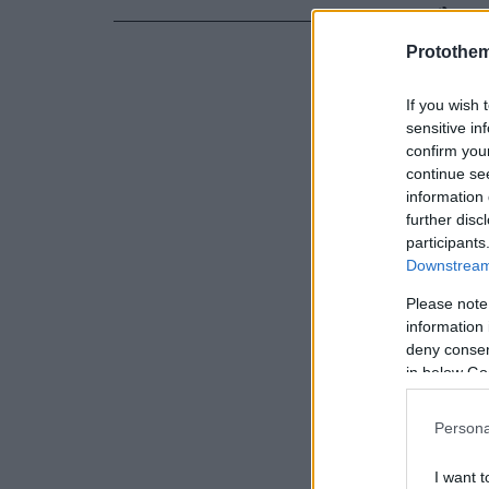
τους φίλου
προπονητή»
Protothe
If you wish 
sensitive in
confirm you
continue se
information 
further disc
participants
Downstream 
Please note
information 
deny consent
in below Go
Persona
I want t