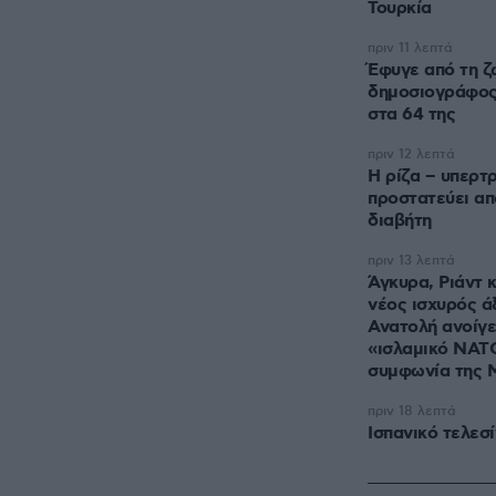
Τουρκία
πριν 11 λεπτά
Έφυγε από τη ζ
δημοσιογράφος
στα 64 της
πριν 12 λεπτά
Η ρίζα – υπερτ
προστατεύει α
διαβήτη
πριν 13 λεπτά
Άγκυρα, Ριάντ 
νέος ισχυρός ά
Ανατολή ανοίγε
«ισλαμικό ΝΑΤΟ
συμφωνία της 
πριν 18 λεπτά
Ισπανικό τελεσί