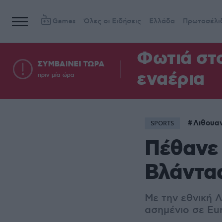
Games
Όλες οι Ειδήσεις
Ελλάδα
Πρωτοσέλι
Φωτιά στ
ΣΥΜΒΑΙΝΕΙ ΤΩΡΑ
εναέρια
πριν μία ώρα
Λιθουα
SPORTS
Πέθανε
Βλάντα
Με την εθνική 
ασημένιο σε Eu