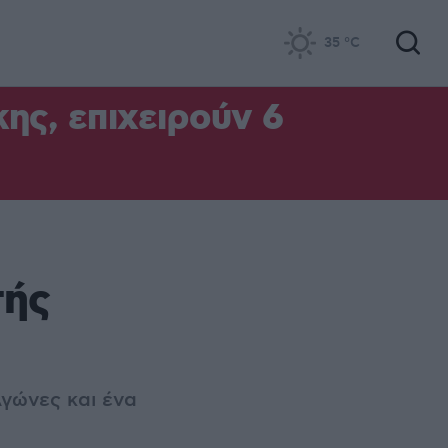
35
°C
ς, επιχειρούν 6
τής
Αγώνες και ένα