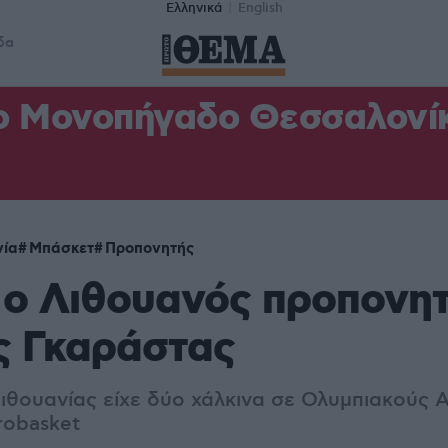
Ελληνικά
English
δα
ο Μονοπήγαδο Θεσσαλονίκη
νία
Μπάσκετ
Προπονητής
 ο Λιθουανός προπονη
ς Γκαράστας
Λιθουανίας είχε δύο χάλκινα σε Ολυμπιακούς 
robasket