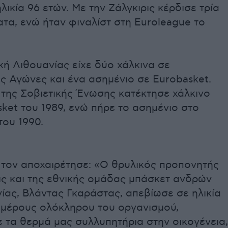
λικία 96 ετών. Με την Ζάλγκιρις κέρδισε τρία
τα, ενώ ήταν φιναλίστ στη Εuroleague το
κή Λιθουανίας είχε δύο χάλκινα σε
ς Αγώνες και ένα ασημένιο σε Eurobasket.
 της Σοβιετικής Ένωσης κατέκτησε χάλκινο
ket του 1989, ενώ πήρε το ασημένιο στο
του 1990.
 τον αποχαιρέτησε: «Ο θρυλικός προπονητής
ις και της εθνικής ομάδας μπάσκετ ανδρών
ίας, Βλάντας Γκαράστας, απεβίωσε σε ηλικία
κ μέρους ολόκληρου του οργανισμού,
 τα θερμά μας συλλυπητήρια στην οικογένεια,