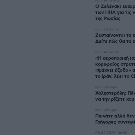
πριν 14 λεπτά
Ο Ζελένσκι ευχαρ
των ΗΠΑ για τις 
της Ρωσίας
πριν 23 λεπτά
Ζεσταίνονται τα κ
Δείτε πώς θα τα 
πριν 42 λεπτά
«Η αεροπορική ισ
κορυφαίος στρατ
«ψάχνει έξοδο» α
το Ιράν, λέει το 
πριν μία ώρα
Χοληστερόλη: Πέν
να την ρίξετε χα
πριν μία ώρα
Πεινάτε αλλά δεν
Γρήγορες συνταγέ
08.08.2026, 06:39