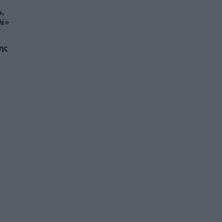
ο,
λί»
ης