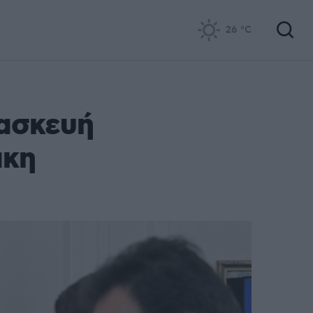
26
°C
ασκευή
άκη