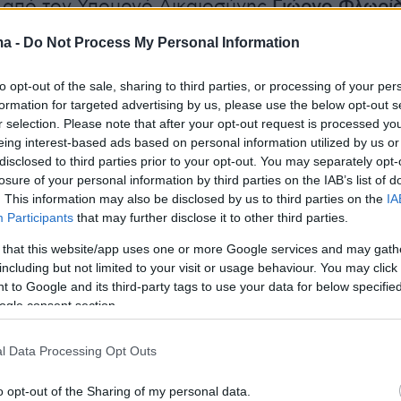
 από τον Υπουργό Δικαιοσύνης
Γιώργο Φλωρί
ίου για την ενσωμάτωση της Οδηγίας
ma -
Do Not Process My Personal Information
ετικά με τον ορισμό των ποινικών αδικημάτων
βίαση των περιοριστικών μέτρων της Ένωσης κ
to opt-out of the sale, sharing to third parties, or processing of your per
ηση της Οδηγίας 2018/1673
formation for targeted advertising by us, please use the below opt-out s
r selection. Please note that after your opt-out request is processed y
eing interest-based ads based on personal information utilized by us or
 από τον Υπουργό Υγείας
Άδωνι Γεωργιάδη
disclosed to third parties prior to your opt-out. You may separately opt-
losure of your personal information by third parties on the IAB’s list of
νομοσχεδίου του Υπουργείου του.
. This information may also be disclosed by us to third parties on the
IA
Participants
that may further disclose it to other third parties.
 that this website/app uses one or more Google services and may gath
ερα:
including but not limited to your visit or usage behaviour. You may click 
 to Google and its third-party tags to use your data for below specifi
ogle consent section.
ται οι δύο συλληφθέντες για τη φωτιά στον
l Data Processing Opt Outs
 δύο τόνοι πετσέτες, ομπρέλες και
o opt-out of the Sharing of my personal data.