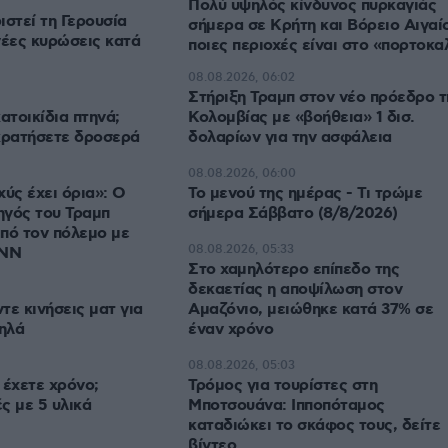
Πολύ υψηλός κίνδυνος πυρκαγιάς
ιστεί τη Γερουσία
σήμερα σε Κρήτη και Βόρειο Αιγαί
νέες κυρώσεις κατά
ποιες περιοχές είναι στο «πορτοκα
08.08.2026, 06:02
Στήριξη Τραμπ στον νέο πρόεδρο τ
ατοικίδια πτηνά;
Κολομβίας με «βοήθεια» 1 δισ.
κρατήσετε δροσερά
δολαρίων για την ασφάλεια
08.08.2026, 06:00
χύς έχει όρια»: Ο
Το μενού της ημέρας - Τι τρώμε
ηγός του Τραμπ
σήμερα Σάββατο (8/8/2026)
πό τον πόλεμο με
08.08.2026, 05:33
CNN
Στο χαμηλότερο επίπεδο της
δεκαετίας η αποψίλωση στον
τε κινήσεις ματ για
Αμαζόνιο, μειώθηκε κατά 37% σε
μηλά
έναν χρόνο
08.08.2026, 05:03
 έχετε χρόνο;
Τρόμος για τουρίστες στη
ς με 5 υλικά
Μποτσουάνα: Ιπποπόταμος
καταδιώκει το σκάφος τους, δείτε
βίντεο