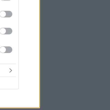
μή
ένα