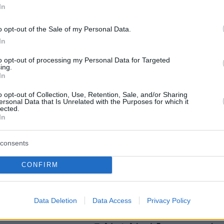
ε Καλλιθέα και Πολύχρονο στη Χαλκιδική
In
o opt-out of the Sale of my Personal Data.
«εισέβαλε» σε σούπερ μάρκετ στην Πέτρου
In
αυματίες, ανάμεσά τους 2 παιδιά
to opt-out of processing my Personal Data for Targeted
ing.
In
protothema.gr στο Google News
ο
και μάθετε πρώτοι όλες
o opt-out of Collection, Use, Retention, Sale, and/or Sharing
ersonal Data that Is Unrelated with the Purposes for which it
lected.
In
Ειδήσεις
ελευταίες
από την Ελλάδα και τον Κόσμο, τη στιγ
Protothema.gr
 στο
consents
CONFIRM
Ειδήσεις
Δημοφιλή
Σχολιασμ
ΣΕΩΝ
Data Deletion
Data Access
Privacy Policy