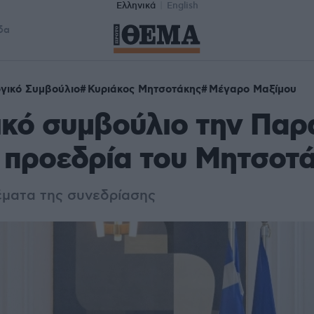
Ελληνικά
English
δα
γικό Συμβούλιο
Κυριάκος Μητσοτάκης
Μέγαρο Μαξίμου
ικό συμβούλιο την Παρ
 προεδρία του Μητσοτ
έματα της συνεδρίασης