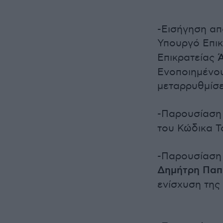
-Εισήγηση απ
Υπουργό Επι
Επικρατείας
Ενοποιημένου
μεταρρυθμίσει
-Παρουσίαση
του Κώδικα Τ
-Παρουσίαση
Δημήτρη Παπ
ενίσχυση της