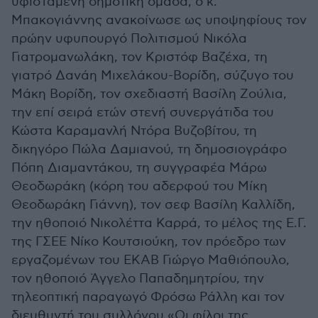
υφιστάμενη δημοτική ομάδα, ο κ.
Μπακογιάννης ανακοίνωσε ως υποψηφίους τον
πρώην υφυπουργό Πολιτισμού Νικόλα
Γιατρομανωλάκη, τον Κριστόφ Βαζέχα, τη
γιατρό Δανάη Μιχελάκου-Βορίδη, σύζυγο του
Μάκη Βορίδη, τον σχεδιαστή Βασίλη Ζούλια,
την επί σειρά ετών στενή συνεργάτιδα του
Κώστα Καραμανλή Ντόρα Βυζοβίτου, τη
δικηγόρο Πώλα Δαμιανού, τη δημοσιογράφο
Πόπη Διαμαντάκου, τη συγγραφέα Μάρω
Θεοδωράκη (κόρη του αδερφού του Μίκη
Θεοδωράκη Γιάννη), τον σεφ Βασίλη Καλλίδη,
την ηθοποιό Νικολέττα Καρρά, το μέλος της Ε.Γ.
της ΓΣΕΕ Νίκο Κουτσιούκη, τον πρόεδρο των
εργαζομένων του ΕΚΑΒ Γιώργο Μαθιόπουλο,
τον ηθοποιό Άγγελο Παπαδημητρίου, την
τηλεοπτική παραγωγό Φρόσω Ράλλη και τον
διευθυντή του συλλόγου «Οι φίλοι της