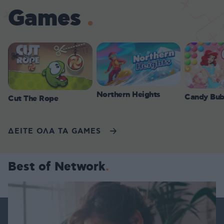
Games
Northern Heights
Candy Bub
Cut The Rope
ΔΕΙΤΕ ΟΛΑ ΤΑ GAMES
Best of Network