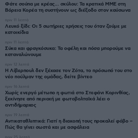
Φάτε σούπα με κρέας... σκύλου: Τα κρατικά ΜΜΕ στη
Βόρεια Κορέα τη συστήνουν ως διέξοδο στον καύσωνα
πριν 11 λεπτά
Λευκό ξίδι: Οι 5 σωτήριες χρήσεις του όταν ζούμε με
κατοικίδια
πριν 11 λεπτά
Σύκα και φραγκόσυκα: Τα οφέλη και πόσα μπορούμε να
καταναλώνουμε
πριν 12 λεπτά
Η Λίβερπουλ δεν ξέχασε τον Ζότα, το πρόσωπό του στο
νέο πούλμαν της ομάδας, δείτε βίντεο
πριν 16 λεπτά
Χωρίς ενεργό μέτωπο η φωτιά στο Στεφάνι Κορινθίας,
ξεκίνησε από περιοχή με φωτοβολταϊκά λέει ο
αντιδήμαρχος
πριν 19 λεπτά
Αντικαταθλιπτικά: Γιατί η διακοπή τους προκαλεί φόβο –
Πώς θα γίνει σωστά και με ασφάλεια
πριν 25 λεπτά