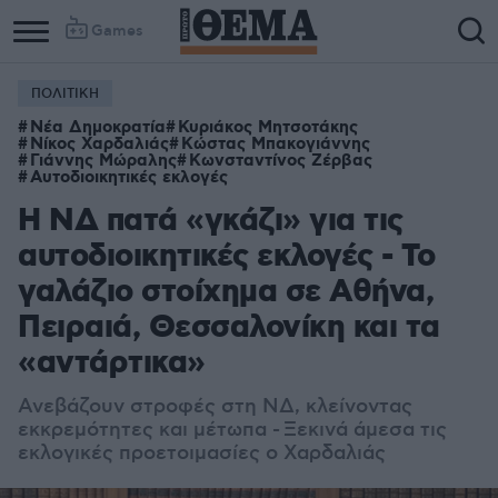
Games
ΠΟΛΙΤΙΚΗ
Νέα Δημοκρατία
Κυριάκος Μητσοτάκης
Νίκος Χαρδαλιάς
Κώστας Μπακογιάννης
Γιάννης Μώραλης
Κωνσταντίνος Ζέρβας
Αυτοδιοικητικές εκλογές
Η ΝΔ πατά «γκάζι» για τις
αυτοδιοικητικές εκλογές - To
γαλάζιο στοίχημα σε Αθήνα,
Πειραιά, Θεσσαλονίκη και τα
«αντάρτικα»
Ανεβάζουν στροφές στη ΝΔ, κλείνοντας
εκκρεμότητες και μέτωπα -
Ξ
εκινά άμεσα τις
εκλογικές προετοιμασίες ο Χαρδαλιάς