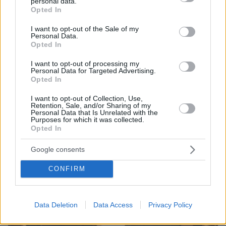
personal data.
grant or deny consent to Google and its third-party tags to
Opted In
01.08.2023, 21:20
use your data for below specified purposes in below Google
Η πρώτη ανάρτηση Χαρδαλιά: Ευχαριστώ τον
consent section.
I want to opt-out of the Sale of my
πρωθυπουργό, θα κάνω ό,τι περνάει από το χέρι μου
Personal Data.
Opted In
I want to opt-out of processing my
Personal Data for Targeted Advertising.
Opted In
I want to opt-out of Collection, Use,
Retention, Sale, and/or Sharing of my
Personal Data that Is Unrelated with the
Purposes for which it was collected.
Opted In
Google consents
CONFIRM
Data Deletion
Data Access
Privacy Policy