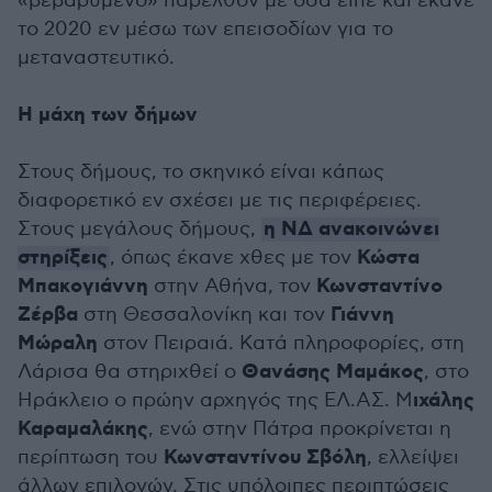
«βεβαρυμένο» παρελθόν με όσα είπε και έκανε
το 2020 εν μέσω των επεισοδίων για το
μεταναστευτικό.
Η μάχη των δήμων
Στους δήμους, το σκηνικό είναι κάπως
διαφορετικό εν σχέσει με τις περιφέρειες.
η ΝΔ ανακοινώνει
Στους μεγάλους δήμους,
στηρίξεις
Κώστα
, όπως έκανε χθες με τον
Μπακογιάννη
Κωνσταντίνο
στην Αθήνα, τον
Ζέρβα
Γιάννη
στη Θεσσαλονίκη και τον
Μώραλη
στον Πειραιά. Κατά πληροφορίες, στη
Θανάσης Μαμάκος
Λάρισα θα στηριχθεί ο
, στο
ιχάλης
Ηράκλειο ο πρώην αρχηγός της ΕΛ.ΑΣ. Μ
Καραμαλάκης
, ενώ στην Πάτρα προκρίνεται η
Κωνσταντίνου Σβόλη
περίπτωση του
, ελλείψει
άλλων επιλογών. Στις υπόλοιπες περιπτώσεις