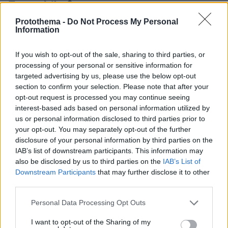
Σχετικά Άρθρα
Protothema -
Do Not Process My Personal
Information
If you wish to opt-out of the sale, sharing to third parties, or
processing of your personal or sensitive information for
targeted advertising by us, please use the below opt-out
section to confirm your selection. Please note that after your
opt-out request is processed you may continue seeing
interest-based ads based on personal information utilized by
us or personal information disclosed to third parties prior to
your opt-out. You may separately opt-out of the further
disclosure of your personal information by third parties on the
IAB’s list of downstream participants. This information may
also be disclosed by us to third parties on the
IAB’s List of
Downstream Participants
that may further disclose it to other
third parties.
Please note that this website/app uses one or more Google
Personal Data Processing Opt Outs
services and may gather and store information including but
not limited to your visit or usage behaviour. You may click to
I want to opt-out of the Sharing of my