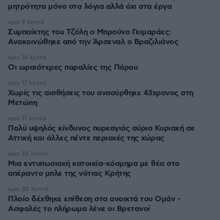
μητρότητα μόνο στα λόγια αλλά όχι στα έργα
πριν 9 λεπτά
Συμπαίκτης του Τζόλη ο Μπρούνο Γκιμαράες:
Ανακοινώθηκε από την Άρσεναλ ο Βραζιλιάνος
πριν 16 λεπτά
Οι ωραιότερες παραλίες της Πάρου
πριν 17 λεπτά
Χωρίς τις αισθήσεις του ανασύρθηκε 43χρονος στη
Μετώπη
πριν 17 λεπτά
Πολύ υψηλός κίνδυνος πυρκαγιάς αύριο Κυριακή σε
Αττική και άλλες πέντε περιοχές της χώρας
πριν 22 λεπτά
Μια εντυπωσιακή κατοικία-κόσμημα με θέα στο
απέραντο μπλε της νότιας Κρήτης
πριν 30 λεπτά
Πλοίο δέχθηκε επίθεση στα ανοικτά του Ομάν -
Ασφαλές το πλήρωμα λένε οι Βρετανοί