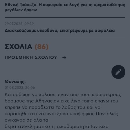
Εθνική Τράπεζα: Η κορυφαία επιλογή για τη χρηματοδότηση
μεγάλων έργων
29.07.2026, 09:39
Διασκεδάζουμε υπεύθυνα, επιστρέφουμε με ασφάλεια
ΣΧΟΛΙΑ
(86)
ΠΡΟΣΘΗΚΗ ΣΧΟΛΙΟΥ
Θανασης.
01.08.2023, 20:06
Κατορθωσε να χαλασει εναν απο τους ωραιοτερους
δρομους της Αθηνας,αν ειχε λιγο τσιπα επανω του
επρεπε να παραδεχτει το λαθος του και να
παραιτηθει οχι να ειναι ξανα υποψηφιος.Παντελως
ανικανος σε ολα τα
θεματα.εγκληματικοτητα,καθαριοτητα.Τον ειχα