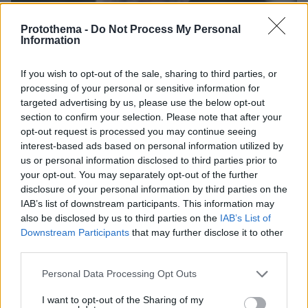
Protothema -
Do Not Process My Personal
Information
If you wish to opt-out of the sale, sharing to third parties, or
processing of your personal or sensitive information for
targeted advertising by us, please use the below opt-out
section to confirm your selection. Please note that after your
opt-out request is processed you may continue seeing
interest-based ads based on personal information utilized by
us or personal information disclosed to third parties prior to
31.07.2023, 11:56
your opt-out. You may separately opt-out of the further
«Αθήνα Ψηλά»: Οι 351 υποψήφιοι με την παράταξη του
disclosure of your personal information by third parties on the
Κώστα Μπακογιάννη - Ανάμεσά τους ο Βαζέχα
IAB’s list of downstream participants. This information may
also be disclosed by us to third parties on the
IAB’s List of
Downstream Participants
that may further disclose it to other
Thema Insights
third parties.
Please note that this website/app uses one or more Google
Personal Data Processing Opt Outs
services and may gather and store information including but
not limited to your visit or usage behaviour. You may click to
I want to opt-out of the Sharing of my