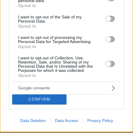
personal data.
grant or deny consent to Google and its third-party tags to
Opted In
use your data for below specified purposes in below Google
consent section.
I want to opt-out of the Sale of my
Personal Data.
Opted In
I want to opt-out of processing my
Personal Data for Targeted Advertising.
Opted In
I want to opt-out of Collection, Use,
Retention, Sale, and/or Sharing of my
Personal Data that Is Unrelated with the
Purposes for which it was collected.
Opted In
Google consents
CONFIRM
03.08.2026, 11:06
Κάτι αλλάζει στον χάρτη της πανεπιστημιακής εκπαίδευσης
στην Ελλάδα
Data Deletion
Data Access
Privacy Policy
30.07.2026, 15:25