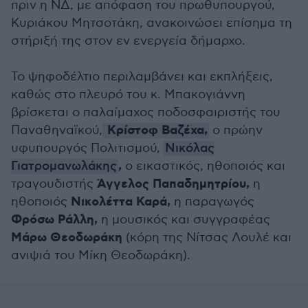
πριν η ΝΔ, με απόφαση του πρωθυπουργού,
Κυριάκου Μητσοτάκη, ανακοινώσει επίσημα τη
στήριξή της στον εν ενεργεία δήμαρχο.
Το ψηφοδέλτιο περιλαμβάνει και εκπλήξεις,
καθώς στο πλευρό του κ. Μπακογιάννη
βρίσκεται ο παλαίμαχος ποδοσφαιριστής του
Κρίστοφ Βαζέχα,
Παναθηναϊκού,
ο πρώην
υφυπουργός Πολιτισμού,
Νικόλας
,
Γιατρομανωλάκης
ο εικαστικός, ηθοποιός και
Άγγελος Παπαδημητρίου,
τραγουδιστής
η
Νικολέττα Καρά,
ηθοποιός
η παραγωγός
Φρόσω Ράλλη,
η μουσικός και συγγραφέας
Μάρω Θεοδωράκη
(κόρη της Νίτσας Λουλέ και
ανιψιά του Μίκη Θεοδωράκη).