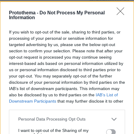
Protothema -
Do Not Process My Personal
Βόρεια Εύβοια: Οι 14 λίμνες που
Information
γεννήθηκαν από εγκαταλελειμμένα
μεταλλεία δημιουργώντας ένα
μοναδικό οικοσύστημα, δείτε
If you wish to opt-out of the sale, sharing to third parties, or
αεροφωτογραφίες
processing of your personal or sensitive information for
targeted advertising by us, please use the below opt-out
39
07.08.2026, 15:58
section to confirm your selection. Please note that after your
opt-out request is processed you may continue seeing
interest-based ads based on personal information utilized by
Άγκυρα, Ριάντ και Ισλαμαμπάντ: Ο
us or personal information disclosed to third parties prior to
νέος ισχυρός άξονας στη Μέση
your opt-out. You may separately opt-out of the further
Ανατολή ανοίγει τον δρόμο για το
disclosure of your personal information by third parties on the
«ισλαμικό ΝΑΤΟ», τι σημαίνει η
IAB’s list of downstream participants. This information may
συμφωνία της Μέκκας
also be disclosed by us to third parties on the
IAB’s List of
107
07.08.2026, 17:19
Downstream Participants
that may further disclose it to other
third parties.
Please note that this website/app uses one or more Google
Personal Data Processing Opt Outs
services and may gather and store information including but
not limited to your visit or usage behaviour. You may click to
I want to opt-out of the Sharing of my