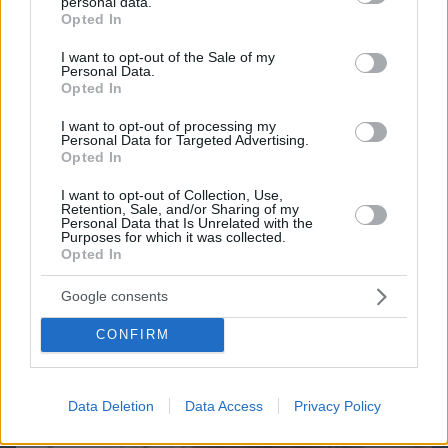
Games
personal data.
grant or deny consent to Google and its third-party tags to
Opted In
use your data for below specified purposes in below Google
consent section.
I want to opt-out of the Sale of my
Personal Data.
Opted In
I want to opt-out of processing my
Personal Data for Targeted Advertising.
Opted In
Northern Heights
Candy Bub
Cut The Rope
I want to opt-out of Collection, Use,
Retention, Sale, and/or Sharing of my
Personal Data that Is Unrelated with the
Purposes for which it was collected.
ΔΕΙΤΕ ΟΛΑ ΤΑ GAMES
Opted In
Google consents
Best of Network
CONFIRM
Data Deletion
Data Access
Privacy Policy