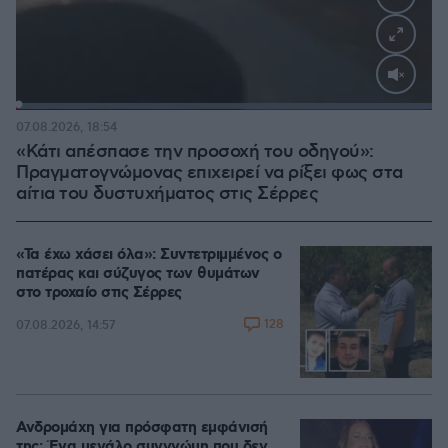
Loaded
:
100.00%
07.08.2026, 18:54
«Κάτι απέσπασε την προσοχή του οδηγού»:
Πραγματογνώμονας επιχειρεί να ρίξει φως στα
αίτια του δυστυχήματος στις Σέρρες
«Τα έχω χάσει όλα»: Συντετριμμένος ο
πατέρας και σύζυγος των θυμάτων
στο τροχαίο στις Σέρρες
128
07.08.2026, 14:57
Ανδρομάχη για πρόσφατη εμφάνισή
της: Ένα μεγάλο συγγνώμη που δεν