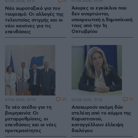
6
07.08.2026, 10:09
07.08.2026, 10:11
Άκυρες οι εγκύκλιοι που
Νέο χωροταξικό για τον
δεν αναρτώνται,
τουρισμό: Οι αλλαγές της
υποχρεωτική η δημοσίευσή
τελευταίας στιγμής και οι
τους από την 1η
νέοι κανόνες για τις
Οκτωβρίου
επενδύσεις
25
73
07.08.2026, 07:19
06.08.2026, 21:16
Το νέο σχέδιο για τη
Αποχωρούν ακόμη δύο
βιομηχανία: Οι
στελέχη από το κόμμα της
μεταρρυθμίσεις, οι
Καρυστιανού,
επενδύσεις και οι νέες
καταγγέλλουν έλλειψη
προτεραιότητες
διαλόγου