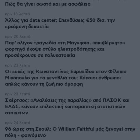
Πώς θα γίνει σωστά και με ασφάλεια
πριν 18 λεπτά
Άλλος για data center; Επενδύσεις €50 δισ. την
ερχόμενη δεκαετία
πριν 20 λεπτά
Παρ' ολίγον τραγωδία στη Μαγνησία, «ακυβέρνητο»
φορτηγό έκοψε στύλο ηλεκτροδότησης και
προσέκρουσε σε πολυκατοικία
πριν 23 λεπτά
Οι ευχές της Κωνσταντίνας Ευρυπίδου στον Φίλιππο
Μιχόπουλο για τα γενέθλιά του: Κάποιοι άνθρωποι
απλώς κάνουν τη ζωή πιο όμορφη
πριν 23 λεπτά
Σκέρτσος: «Αναλύσεις της παραλίας» από ΠΑΣΟΚ και
ΕΛΑΣ, κάνουν επιλεκτική κοπτοραπτική στατιστικών
στοιχείων
πριν 24 λεπτά
96 ώρες στη Σεούλ: Ο William Faithful μάς ξεναγεί στην
πόλη - φαινόμενο