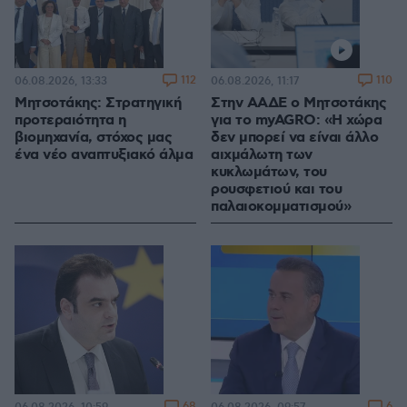
112
110
06.08.2026, 13:33
06.08.2026, 11:17
Μητσοτάκης: Στρατηγική
Στην ΑΑΔΕ ο Μητσοτάκης
προτεραιότητα η
για το myAGRO: «Η χώρα
βιομηχανία, στόχος μας
δεν μπορεί να είναι άλλο
ένα νέο αναπτυξιακό άλμα
αιχμάλωτη των
κυκλωμάτων, του
ρουσφετιού και του
παλαιοκομματισμού»
68
6